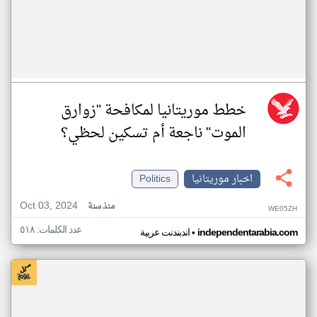
خطط موريتانيا لمكافحة "زوارق
الموت" ناجعة أم تسكين لحظي؟
اخبار موريتانيا
Politics
Oct 03, 2024
منذ سنة
WE05ZH
عدد الكلمات: ٥١٨
•
independentarabia.com
اندبندنت عربية