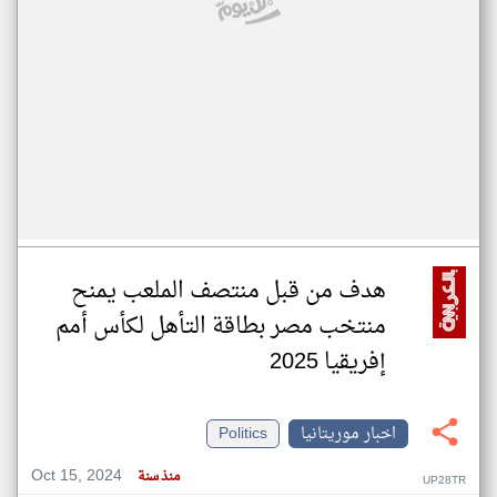
هدف من قبل منتصف الملعب يمنح
منتخب مصر بطاقة التأهل لكأس أمم
إفريقيا 2025
اخبار موريتانيا
Politics
Oct 15, 2024
منذ سنة
UP28TR