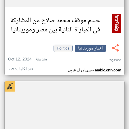
حسم موقف محمد صلاح من المشاركة
في المباراة الثانية بين مصر وموريتانيا
اخبار موريتانيا
Politics
Oct 12, 2024
منذ سنة
ZQ93KV
عدد الكلمات: ١١٩
•
arabic.cnn.com
سي ان ان عربي