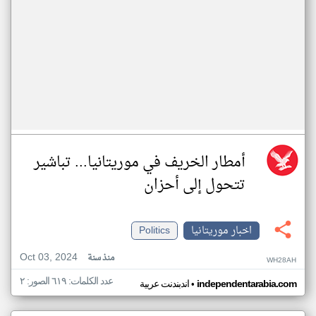
أمطار الخريف في موريتانيا... تباشير
تتحول إلى أحزان
اخبار موريتانيا
Politics
Oct 03, 2024
منذ سنة
WH28AH
عدد الكلمات: ٦١٩ الصور: ٢
•
independentarabia.com
اندبندنت عربية