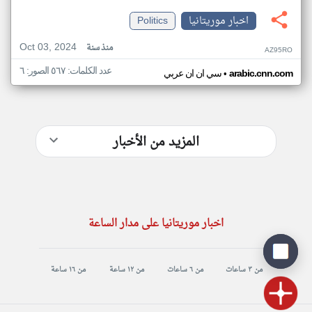
اخبار موريتانيا
Politics
Oct 03, 2024
منذ سنة
AZ95RO
عدد الكلمات: ٥٦٧ الصور: ٦
•
arabic.cnn.com
سي ان ان عربي
المزيد من الأخبار
اخبار موريتانيا على مدار الساعة
من ٣ ساعات
من ٦ ساعات
من ١٢ ساعة
من ١٦ ساعة