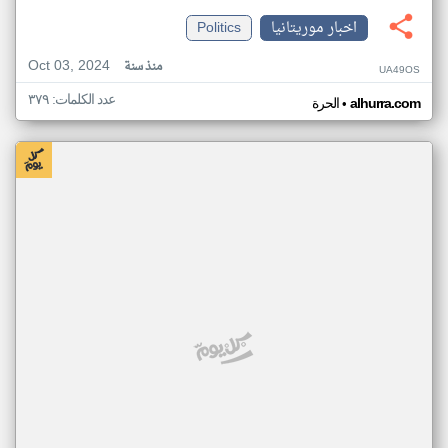
اخبار موريتانيا
Politics
Oct 03, 2024
منذ سنة
UA49OS
عدد الكلمات: ٣٧٩
•
alhurra.com
الحرة