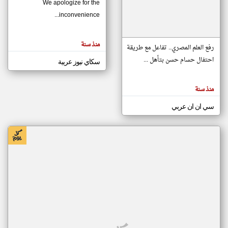
We apologize for the
inconvenience...
klyoum.com
تغيير الدولة
منذ سنة
تعبر
رفع العلم المصري.. تفاعل مع طريقة
مصادر الأخبار من موريتانيا
المقالات
الموجوده
احتفال حسام حسن بتأهل ...
سكاي نيوز عربية
اخبار موريتانيا على مدار الساعة
هنا عن
وجهة
نظر
أهم اخبار موريتانيا العاجلة والمباشرة
كاتبيها.
منذ سنة
سي ان ان عربي