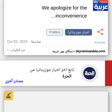
We apologize for the
inconvenience...
اخبار موريتانيا
Politics
Oct 03, 2024
منذ سنة
BY84XM
عدد الكلمات: ١
•
skynewsarabia.com
سكاي نيوز عربية
تابع اخر اخبار موريتانيا من
الحرة
مصادر أخرى