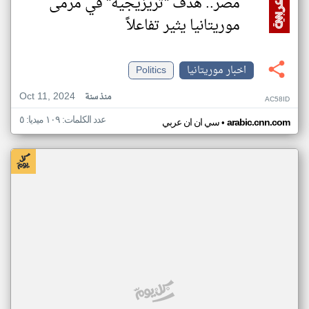
مصر.. هدف "تريزيجيه" في مرمى
موريتانيا يثير تفاعلاً
اخبار موريتانيا
Politics
Oct 11, 2024
منذ سنة
AC58ID
عدد الكلمات: ١٠٩ ميديا: ٥
•
arabic.cnn.com
سي ان ان عربي