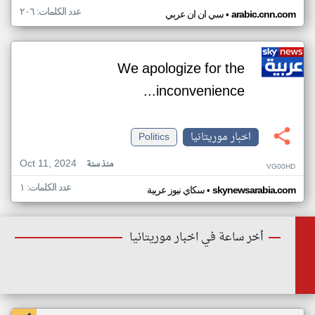
عدد الكلمات: ٢٠٦
•
arabic.cnn.com
سي ان ان عربي
We apologize for the
inconvenience...
اخبار موريتانيا
Politics
Oct 11, 2024
منذ سنة
VG00HD
عدد الكلمات: ١
•
skynewsarabia.com
سكاي نيوز عربية
أخر ساعة في اخبار موريتانيا