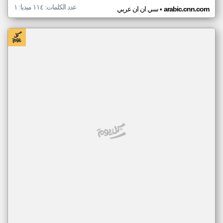
عدد الكلمات: ١١٤ ميديا: ١
•
arabic.cnn.com
سي ان ان عربي