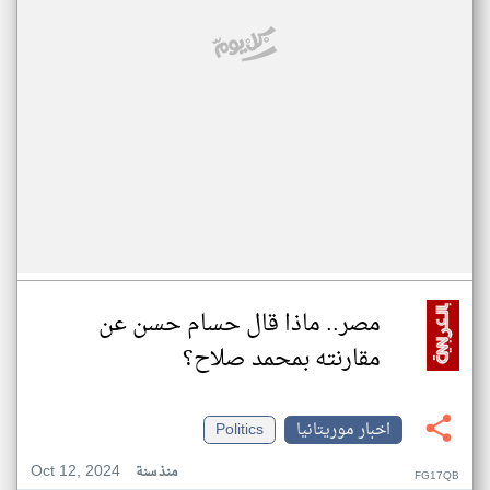
مصر.. ماذا قال حسام حسن عن
مقارنته بمحمد صلاح؟
اخبار موريتانيا
Politics
Oct 12, 2024
منذ سنة
FG17QB