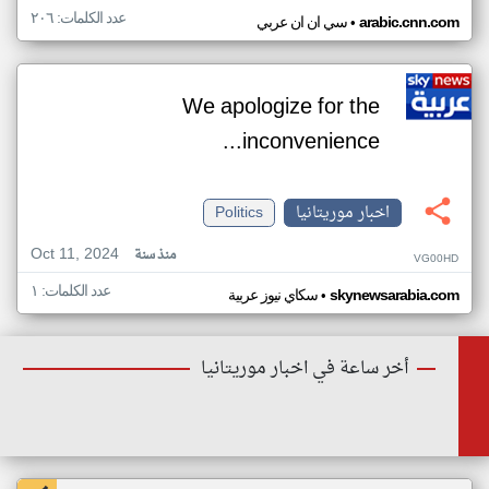
عدد الكلمات: ٢٠٦
•
arabic.cnn.com
سي ان ان عربي
We apologize for the
inconvenience...
اخبار موريتانيا
Politics
Oct 11, 2024
منذ سنة
VG00HD
عدد الكلمات: ١
•
skynewsarabia.com
سكاي نيوز عربية
أخر ساعة في اخبار موريتانيا