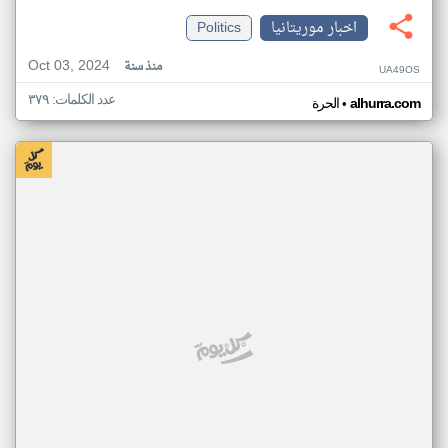
اخبار موريتانيا
Politics
Oct 03, 2024
منذ سنة
UA49OS
عدد الكلمات: ٣٧٩
•
alhurra.com
الحرة