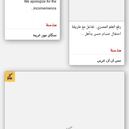
We apologize for the
inconvenience...
klyoum.com
تغيير الدولة
منذ سنة
تعبر
رفع العلم المصري.. تفاعل مع طريقة
مصادر الأخبار من موريتانيا
المقالات
الموجوده
احتفال حسام حسن بتأهل ...
سكاي نيوز عربية
اخبار موريتانيا على مدار الساعة
هنا عن
وجهة
نظر
أهم اخبار موريتانيا العاجلة والمباشرة
كاتبيها.
منذ سنة
سي ان ان عربي