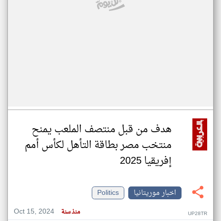
هدف من قبل منتصف الملعب يمنح
منتخب مصر بطاقة التأهل لكأس أمم
إفريقيا 2025
اخبار موريتانيا
Politics
Oct 15, 2024
منذ سنة
UP28TR