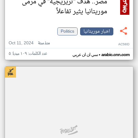
مصر.. هدف "تريزيجيه" في مرمى
موريتانيا يثير تفاعلاً
اخبار موريتانيا
Politics
Oct 11, 2024
منذ سنة
AC58ID
عدد الكلمات: ١٠٩ ميديا: ٥
•
arabic.cnn.com
سي ان ان عربي