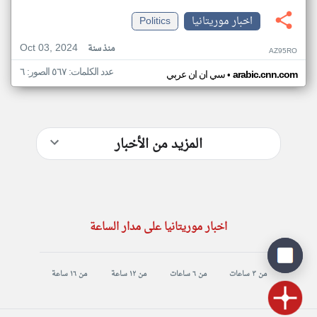
اخبار موريتانيا
Politics
Oct 03, 2024
منذ سنة
AZ95RO
عدد الكلمات: ٥٦٧ الصور: ٦
•
arabic.cnn.com
سي ان ان عربي
المزيد من الأخبار
اخبار موريتانيا على مدار الساعة
من ٣ ساعات
من ٦ ساعات
من ١٢ ساعة
من ١٦ ساعة