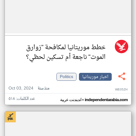
خطط موريتانيا لمكافحة "زوارق
الموت" ناجعة أم تسكين لحظي؟
اخبار موريتانيا
Politics
Oct 03, 2024
منذ سنة
WE05ZH
عدد الكلمات: ٥١٨
•
independentarabia.com
اندبندنت عربية