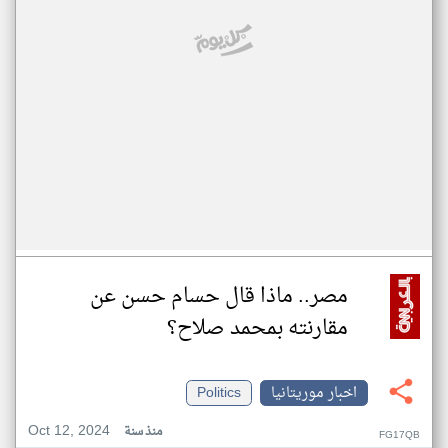
مصر.. ماذا قال حسام حسن عن
مقارنته بمحمد صلاح؟
اخبار موريتانيا
Politics
Oct 12, 2024
منذ سنة
FG17QB