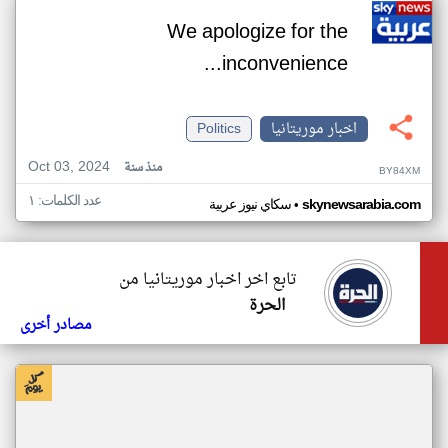
We apologize for the
inconvenience...
اخبار موريتانيا
Politics
Oct 03, 2024
منذ سنة
BY84XM
عدد الكلمات: ١
•
skynewsarabia.com
سكاي نيوز عربية
تابع اخر اخبار موريتانيا من
الحرة
مصادر أخرى