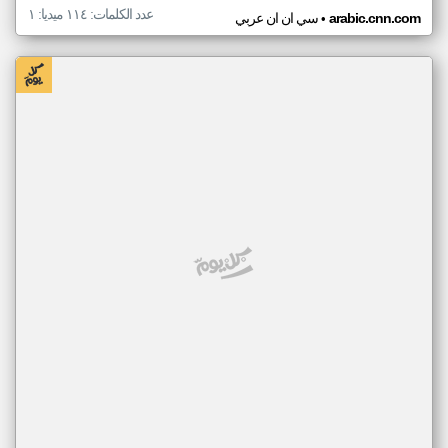
عدد الكلمات: ١١٤ ميديا: ١
•
arabic.cnn.com
سي ان ان عربي