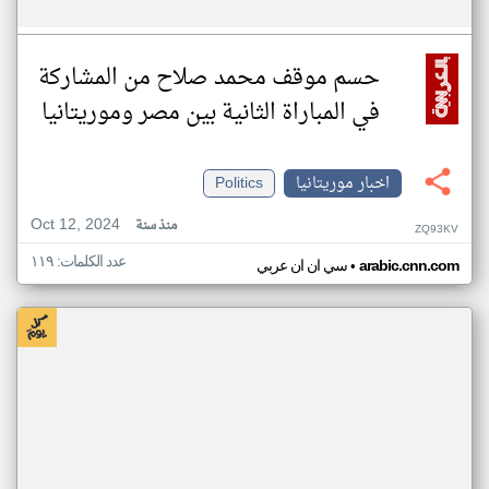
حسم موقف محمد صلاح من المشاركة
في المباراة الثانية بين مصر وموريتانيا
اخبار موريتانيا
Politics
Oct 12, 2024
منذ سنة
ZQ93KV
عدد الكلمات: ١١٩
•
arabic.cnn.com
سي ان ان عربي