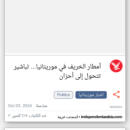
أمطار الخريف في موريتانيا... تباشير
تتحول إلى أحزان
اخبار موريتانيا
Politics
Oct 03, 2024
منذ سنة
WH28AH
عدد الكلمات: ٦١٩ الصور: ٢
•
independentarabia.com
اندبندنت عربية