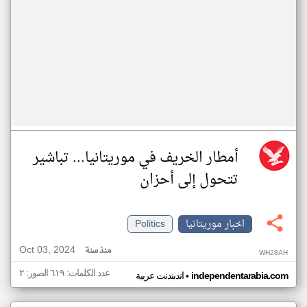
أمطار الخريف في موريتانيا... تباشير
تتحول إلى أحزان
اخبار موريتانيا
Politics
Oct 03, 2024
منذ سنة
WH28AH
عدد الكلمات: ٦١٩ الصور: ٢
•
independentarabia.com
اندبندنت عربية