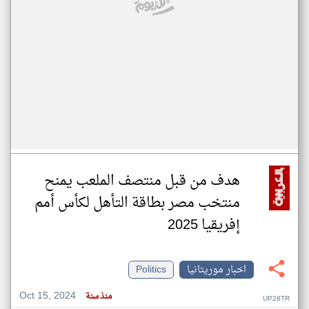
هدف من قبل منتصف الملعب يمنح
منتخب مصر بطاقة التأهل لكأس أمم
إفريقيا 2025
اخبار موريتانيا
Politics
Oct 15, 2024
منذ سنة
UP28TR