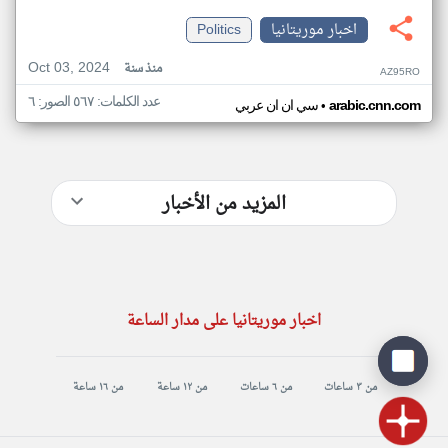
اخبار موريتانيا
Politics
Oct 03, 2024
منذ سنة
AZ95RO
عدد الكلمات: ٥٦٧ الصور: ٦
•
arabic.cnn.com
سي ان ان عربي
المزيد من الأخبار
اخبار موريتانيا على مدار الساعة
من ٣ ساعات
من ٦ ساعات
من ١٢ ساعة
من ١٦ ساعة