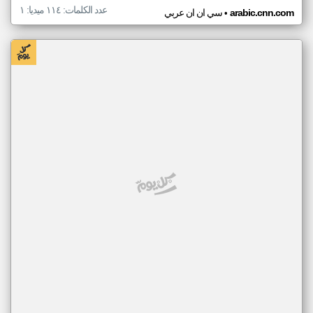
عدد الكلمات: ١١٤ ميديا: ١
•
arabic.cnn.com
سي ان ان عربي