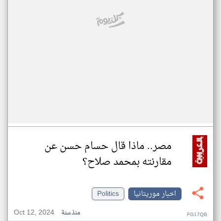
مصر.. ماذا قال حسام حسن عن
مقارنته بمحمد صلاح؟
اخبار موريتانيا
Politics
Oct 12, 2024
منذ سنة
FG17QB