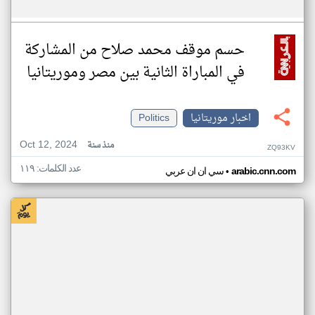
حسم موقف محمد صلاح من المشاركة
في المباراة الثانية بين مصر وموريتانيا
اخبار موريتانيا
Politics
Oct 12, 2024
منذ سنة
ZQ93KV
عدد الكلمات: ١١٩
•
arabic.cnn.com
سي ان ان عربي