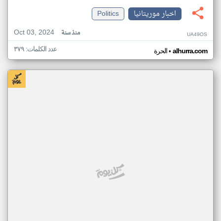
اخبار موريتانيا
Politics
Oct 03, 2024
منذ سنة
UA49OS
عدد الكلمات: ٣٧٩
•
alhurra.com
الحرة