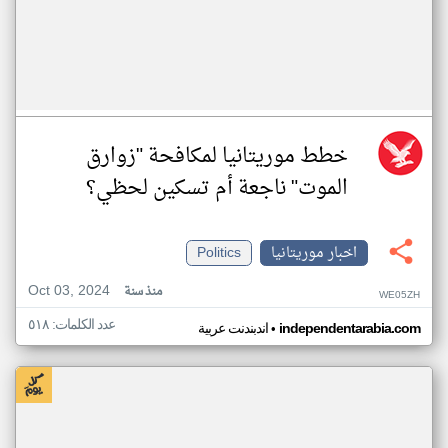
خطط موريتانيا لمكافحة "زوارق
الموت" ناجعة أم تسكين لحظي؟
اخبار موريتانيا
Politics
Oct 03, 2024
منذ سنة
WE05ZH
عدد الكلمات: ٥١٨
•
independentarabia.com
اندبندنت عربية