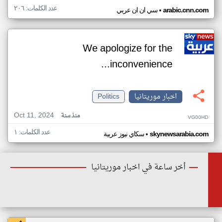
عدد الكلمات: ٢٠٦
•
arabic.cnn.com
سي ان ان عربي
We apologize for the
inconvenience...
اخبار موريتانيا
Politics
Oct 11, 2024
منذ سنة
VG00HD
عدد الكلمات: ١
•
skynewsarabia.com
سكاي نيوز عربية
أخر ساعة في اخبار موريتانيا