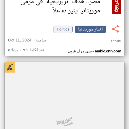
مصر.. هدف "تريزيجيه" في مرمى
موريتانيا يثير تفاعلاً
اخبار موريتانيا
Politics
Oct 11, 2024
منذ سنة
AC58ID
عدد الكلمات: ١٠٩ ميديا: ٥
•
arabic.cnn.com
سي ان ان عربي