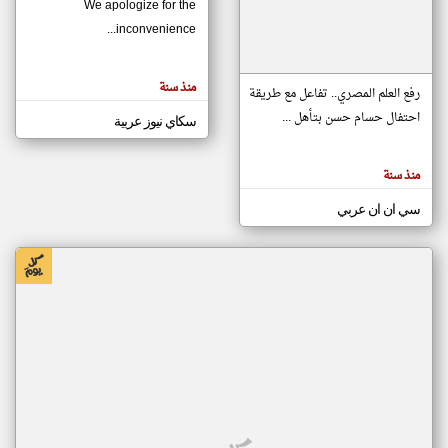
We apologize for the
inconvenience...
klyoum.com
تغيير الدولة
منذ سنة
تعبر
رفع العلم المصري.. تفاعل مع طريقة
مصادر الأخبار من موريتانيا
المقالات
الموجوده
احتفال حسام حسن بتأهل ...
سكاي نيوز عربية
اخبار موريتانيا على مدار الساعة
هنا عن
وجهة
نظر
أهم اخبار موريتانيا العاجلة والمباشرة
كاتبيها.
منذ سنة
سي ان ان عربي