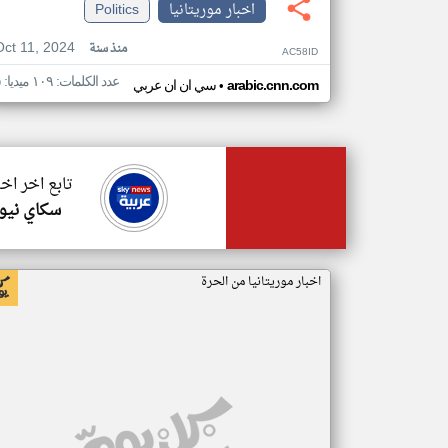
اخبار موريتانيا
Politics
Oct 11, 2024
منذ سنة
AC58ID
عدد الكلمات: ١٠٩ ميديا: ٥
•
arabic.cnn.com
سي ان ان عربي
تابع اخر اخب
سكاي نيوز
اخبار موريتانيا من الحرة