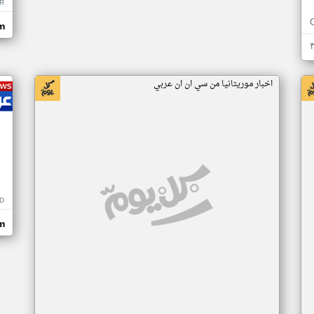
R
m
اخبار موريتانيا من سي ان ان عربي
D
m