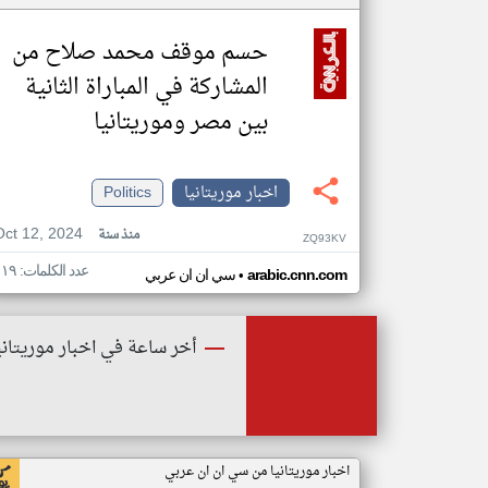
حسم موقف محمد صلاح من
المشاركة في المباراة الثانية
بين مصر وموريتانيا
اخبار موريتانيا
Politics
Oct 12, 2024
منذ سنة
ZQ93KV
عدد الكلمات: ١١٩
•
arabic.cnn.com
سي ان ان عربي
أخر ساعة في اخبار موريتاني
اخبار موريتانيا من سي ان ان عربي