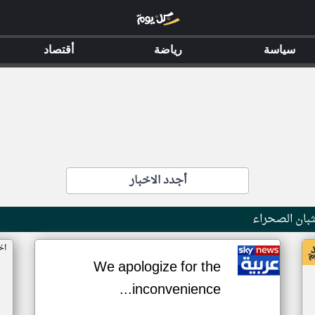
سياسة
رياضة
أقتصاد
أجدد الاخبار
بان الصحراء
اخ
We apologize for the
inconvenience...