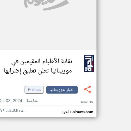
نقابة الأطباء المقيمين في
موريتانيا تعلن تعليق إضرابها
اخبار موريتانيا
Politics
Oct 03, 2024
منذ سنة
UA49OS
عدد الكلمات: ٣٧٩
•
alhurra.com
الحرة