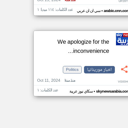
Oct 15, 2024
منذ سنة
UP28T
عدد الكلمات: ١١٤ ميديا: ١
•
arabic.cnn.co
سي ان ان عربي
We apologize for the
inconvenience...
اخبار موريتانيا
Politics
Oct 11, 2024
منذ سنة
VG00H
عدد الكلمات: ١
•
skynewsarabia.co
سكاي نيوز عربية