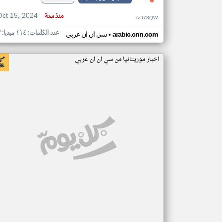
Oct 15, 2024
منذ سنة
AO78QW
عدد الكلمات: ١١٤ ميديا: ٣
•
arabic.cnn.com
سي ان ان عربي
اخبار موريتانيا من سي ان ان عربي