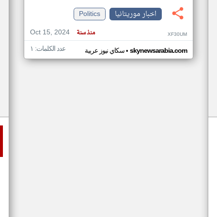
اخبار موريتانيا
Politics
Oct 15, 2024
منذ سنة
XF30UM
عدد الكلمات: ١
•
skynewsarabia.com
سكاي نيوز عربية