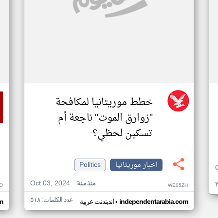
خطط موريتانيا لمكافحة
"زوارق الموت" ناجعة أم
تسكين لحظي؟
اخبار موريتانيا
Politics
Oct 03, 2024
منذ سنة
O
WE05ZH
عدد الكلمات: ٥١٨
•
independentarabia.com
اندبندنت عربية
m