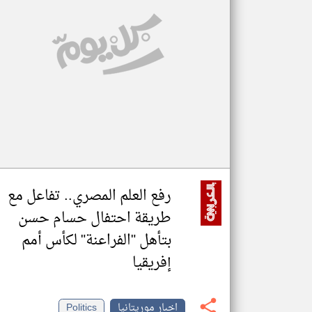
تعبر
المقالات
الموجوده
هنا عن
وجهة
نظر
كاتبيها.
رفع العلم المصري.. تفاعل مع
طريقة احتفال حسام حسن
بتأهل "الفراعنة" لكأس أمم
إفريقيا
اخبار موريتانيا
Politics