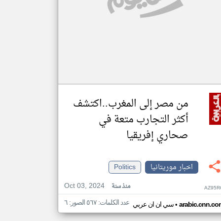
من مصر إلى المغرب..اكتشف
أكثر التجارب متعة في
صحاري إفريقيا
اخبار موريتانيا
Politics
Oct 03, 2024
منذ سنة
AZ95R
عدد الكلمات: ٥٦٧ الصور: ٦
•
arabic.cnn.co
سي ان ان عربي