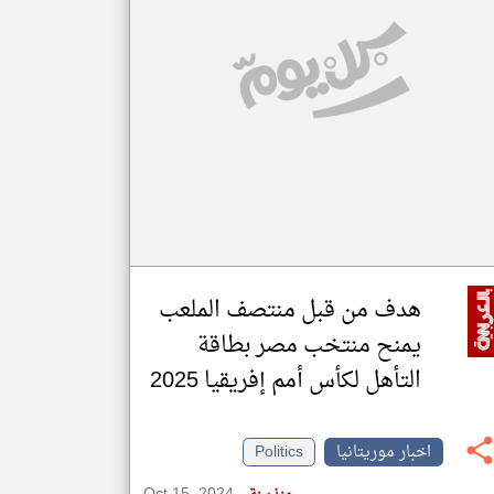
klyoum.com
تغيير الدولة
مصادر الأخبار من موريتانيا
اخبار موريتانيا على مدار الساعة
أهم اخبار موريتانيا العاجلة والمباشرة
هدف من قبل منتصف الملعب
يمنح منتخب مصر بطاقة
التأهل لكأس أمم إفريقيا 2025
اخبار موريتانيا
Politics