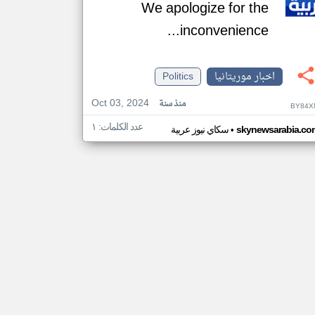
We apologize for the
inconvenience...
اخبار موريتانيا
Politics
Oct 03, 2024
منذ سنة
BY84X
عدد الكلمات: ١
•
skynewsarabia.co
سكاي نيوز عربية