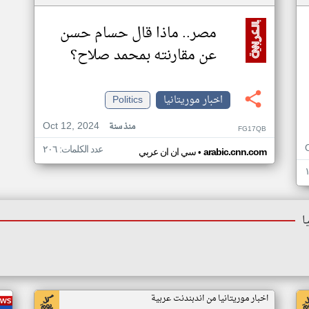
مصر.. ماذا قال حسام حسن
عن مقارنته بمحمد صلاح؟
اخبار موريتانيا
Politics
Oct 12, 2024
منذ سنة
FG17QB
عدد الكلمات: ٢٠٦
•
arabic.cnn.com
سي ان ان عربي
ا
اخبار موريتانيا من اندبندنت عربية