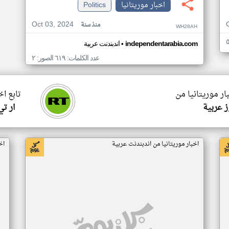
اخبار موريتانيا
Politics
Oct 03, 2024
منذ سنة
WH28AH
•
independentarabia.com
اندبندنت عربية
عدد الكلمات: ٦١٩ الصور: ٢
ار موريتانيا من
تابع اخ
 عربية
ار ت
اخبار موريتانيا من اندبندنت عربية
اخ