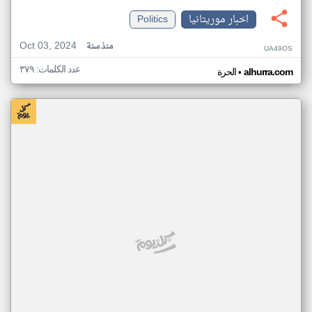
اخبار موريتانيا
Politics
Oct 03, 2024
منذ سنة
UA49OS
عدد الكلمات: ٣٧٩
•
alhurra.com
الحرة