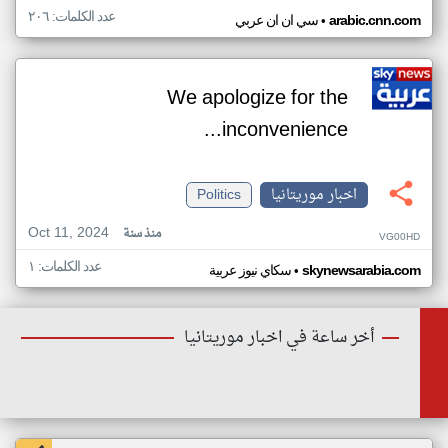
عدد الكلمات: ٢٠٦
•
arabic.cnn.com
سي ان ان عربي
We apologize for the
inconvenience...
اخبار موريتانيا
Politics
Oct 11, 2024
منذ سنة
VG00HD
عدد الكلمات: ١
•
skynewsarabia.com
سكاي نيوز عربية
أخر ساعة في اخبار موريتانيا