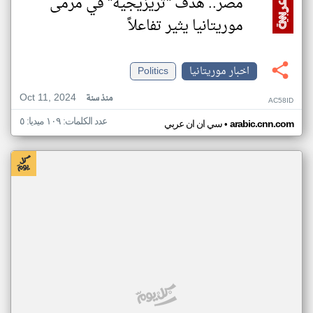
مصر.. هدف "تريزيجيه" في مرمى
موريتانيا يثير تفاعلاً
اخبار موريتانيا
Politics
Oct 11, 2024
منذ سنة
AC58ID
عدد الكلمات: ١٠٩ ميديا: ٥
•
arabic.cnn.com
سي ان ان عربي