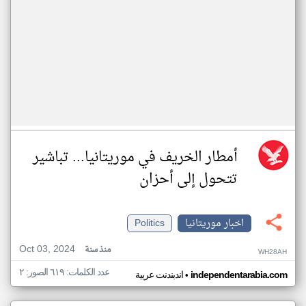
أمطار الخريف في موريتانيا... تباشير
تتحول إلى أحزان
اخبار موريتانيا
Politics
Oct 03, 2024
منذ سنة
WH28AH
عدد الكلمات: ٦١٩ الصور: ٢
•
independentarabia.com
اندبندنت عربية