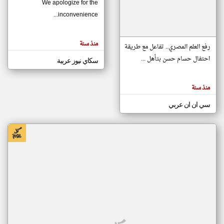
We apologize for the
inconvenience...
klyoum.com
تغيير الدولة
منذ سنة
تعبر
رفع العلم المصري.. تفاعل مع طريقة
مصادر الأخبار من موريتانيا
المقالات
الموجوده
احتفال حسام حسن بتأهل ...
سكاي نيوز عربية
اخبار موريتانيا على مدار الساعة
هنا عن
وجهة
نظر
أهم اخبار موريتانيا العاجلة والمباشرة
كاتبيها.
منذ سنة
سي ان ان عربي