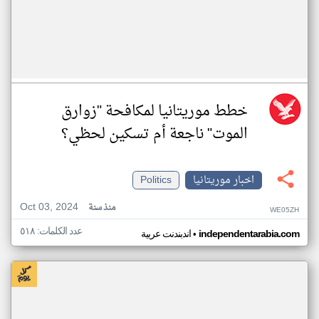
خطط موريتانيا لمكافحة "زوارق
الموت" ناجعة أم تسكين لحظي؟
اخبار موريتانيا
Politics
Oct 03, 2024
منذ سنة
WE05ZH
عدد الكلمات: ٥١٨
•
independentarabia.com
اندبندنت عربية