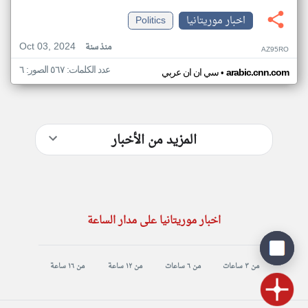
اخبار موريتانيا
Politics
Oct 03, 2024
منذ سنة
AZ95RO
عدد الكلمات: ٥٦٧ الصور: ٦
•
arabic.cnn.com
سي ان ان عربي
المزيد من الأخبار
اخبار موريتانيا على مدار الساعة
من ٣ ساعات
من ٦ ساعات
من ١٢ ساعة
من ١٦ ساعة