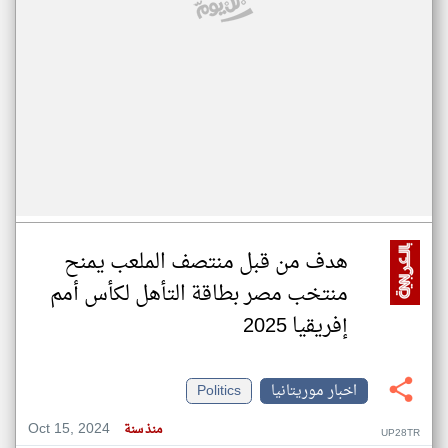
هدف من قبل منتصف الملعب يمنح
منتخب مصر بطاقة التأهل لكأس أمم
إفريقيا 2025
اخبار موريتانيا
Politics
Oct 15, 2024
منذ سنة
UP28TR