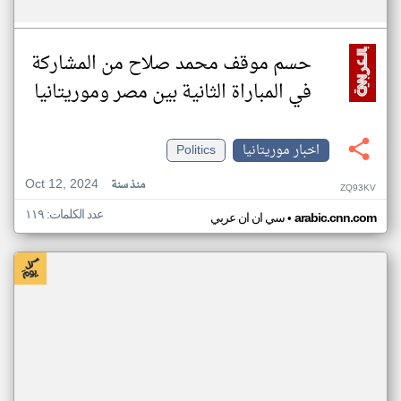
حسم موقف محمد صلاح من المشاركة
في المباراة الثانية بين مصر وموريتانيا
اخبار موريتانيا
Politics
Oct 12, 2024
منذ سنة
ZQ93KV
عدد الكلمات: ١١٩
•
arabic.cnn.com
سي ان ان عربي