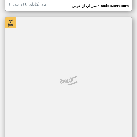
عدد الكلمات: ١١٤ ميديا: ١
•
arabic.cnn.com
سي ان ان عربي