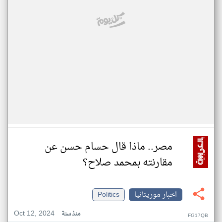
مصر.. ماذا قال حسام حسن عن
مقارنته بمحمد صلاح؟
اخبار موريتانيا
Politics
Oct 12, 2024
منذ سنة
FG17QB