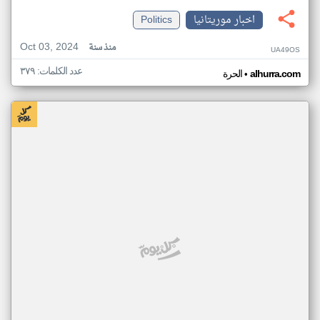
اخبار موريتانيا
Politics
Oct 03, 2024
منذ سنة
UA49OS
عدد الكلمات: ٣٧٩
•
alhurra.com
الحرة