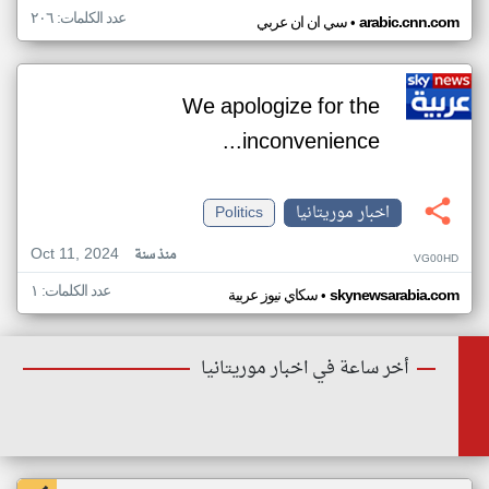
عدد الكلمات: ٢٠٦
•
arabic.cnn.com
سي ان ان عربي
We apologize for the
inconvenience...
اخبار موريتانيا
Politics
Oct 11, 2024
منذ سنة
VG00HD
عدد الكلمات: ١
•
skynewsarabia.com
سكاي نيوز عربية
أخر ساعة في اخبار موريتانيا