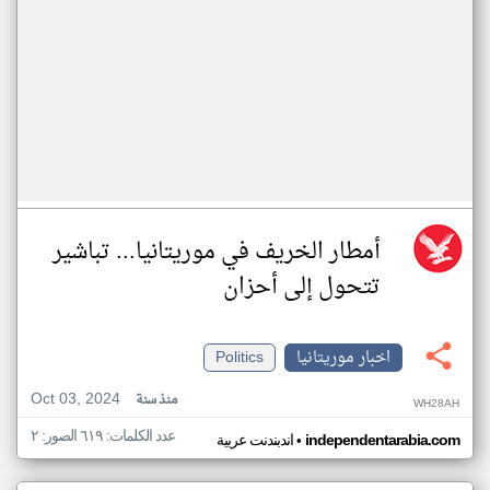
أمطار الخريف في موريتانيا... تباشير
تتحول إلى أحزان
اخبار موريتانيا
Politics
Oct 03, 2024
منذ سنة
WH28AH
عدد الكلمات: ٦١٩ الصور: ٢
•
independentarabia.com
اندبندنت عربية