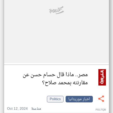
مصر.. ماذا قال حسام حسن عن
مقارنته بمحمد صلاح؟
اخبار موريتانيا
Politics
Oct 12, 2024
منذ سنة
FG17QB