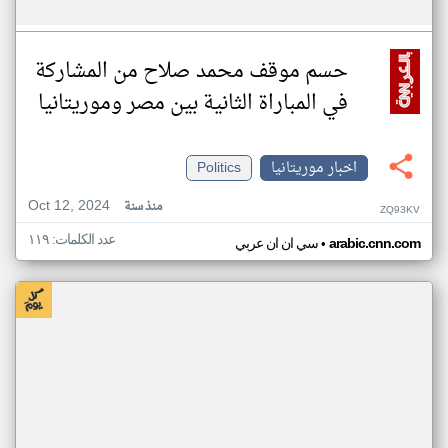
حسم موقف محمد صلاح من المشاركة
في المباراة الثانية بين مصر وموريتانيا
اخبار موريتانيا
Politics
Oct 12, 2024
منذ سنة
ZQ93KV
عدد الكلمات: ١١٩
•
arabic.cnn.com
سي ان ان عربي