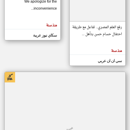
We apologize for the
inconvenience...
klyoum.com
تغيير الدولة
منذ سنة
تعبر
رفع العلم المصري.. تفاعل مع طريقة
مصادر الأخبار من موريتانيا
المقالات
الموجوده
احتفال حسام حسن بتأهل ...
سكاي نيوز عربية
اخبار موريتانيا على مدار الساعة
هنا عن
وجهة
نظر
أهم اخبار موريتانيا العاجلة والمباشرة
كاتبيها.
منذ سنة
سي ان ان عربي