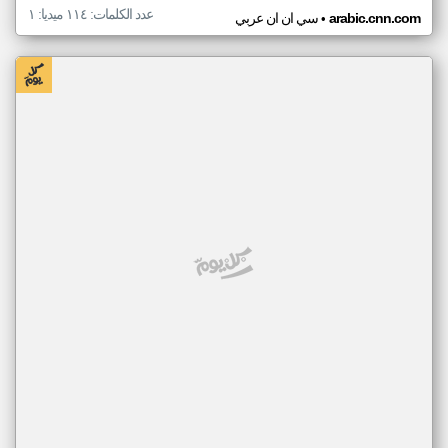
عدد الكلمات: ١١٤ ميديا: ١
•
arabic.cnn.com
سي ان ان عربي