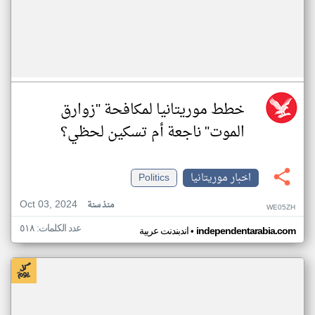
خطط موريتانيا لمكافحة "زوارق
الموت" ناجعة أم تسكين لحظي؟
اخبار موريتانيا
Politics
Oct 03, 2024
منذ سنة
WE05ZH
عدد الكلمات: ٥١٨
•
independentarabia.com
اندبندنت عربية