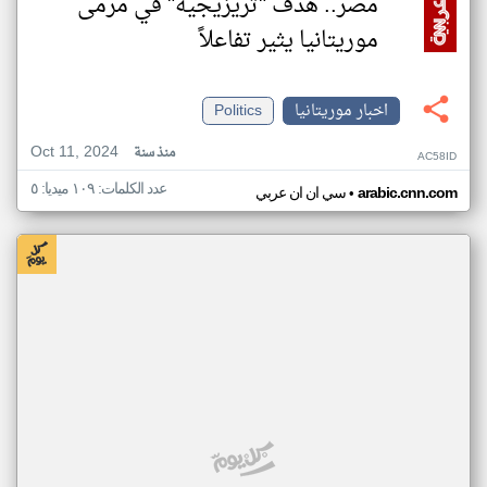
مصر.. هدف "تريزيجيه" في مرمى
موريتانيا يثير تفاعلاً
اخبار موريتانيا
Politics
Oct 11, 2024
منذ سنة
AC58ID
عدد الكلمات: ١٠٩ ميديا: ٥
•
arabic.cnn.com
سي ان ان عربي