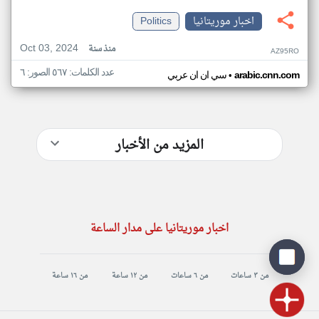
اخبار موريتانيا
Politics
Oct 03, 2024
منذ سنة
AZ95RO
عدد الكلمات: ٥٦٧ الصور: ٦
•
arabic.cnn.com
سي ان ان عربي
المزيد من الأخبار
اخبار موريتانيا على مدار الساعة
من ٣ ساعات
من ٦ ساعات
من ١٢ ساعة
من ١٦ ساعة