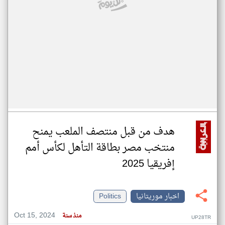
هدف من قبل منتصف الملعب يمنح
منتخب مصر بطاقة التأهل لكأس أمم
إفريقيا 2025
اخبار موريتانيا
Politics
Oct 15, 2024
منذ سنة
UP28TR