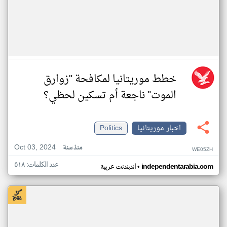
خطط موريتانيا لمكافحة "زوارق
الموت" ناجعة أم تسكين لحظي؟
اخبار موريتانيا
Politics
Oct 03, 2024
منذ سنة
WE05ZH
عدد الكلمات: ٥١٨
•
independentarabia.com
اندبندنت عربية