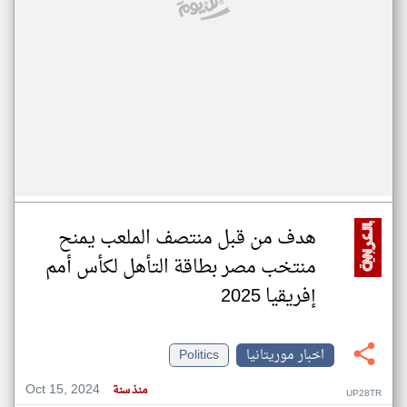
هدف من قبل منتصف الملعب يمنح
منتخب مصر بطاقة التأهل لكأس أمم
إفريقيا 2025
اخبار موريتانيا
Politics
Oct 15, 2024
منذ سنة
UP28TR