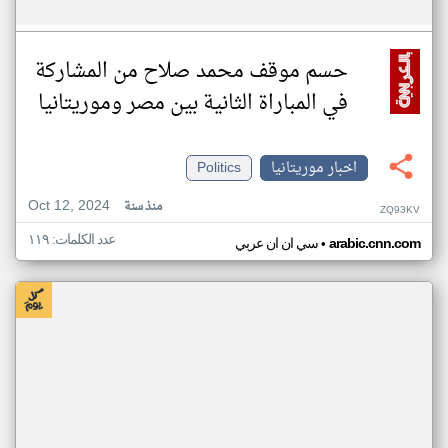
حسم موقف محمد صلاح من المشاركة
في المباراة الثانية بين مصر وموريتانيا
اخبار موريتانيا
Politics
Oct 12, 2024
منذ سنة
ZQ93KV
عدد الكلمات: ١١٩
•
arabic.cnn.com
سي ان ان عربي