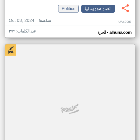
اخبار موريتانيا
Politics
Oct 03, 2024
منذ سنة
UA49OS
عدد الكلمات: ٣٧٩
•
alhurra.com
الحرة