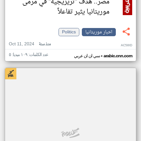
مصر.. هدف "تريزيجيه" في مرمى
موريتانيا يثير تفاعلاً
اخبار موريتانيا
Politics
Oct 11, 2024
منذ سنة
AC58ID
عدد الكلمات: ١٠٩ ميديا: ٥
•
arabic.cnn.com
سي ان ان عربي