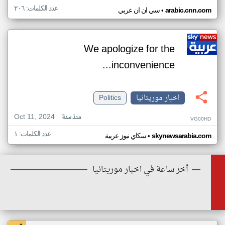
عدد الكلمات: ٢٠٦
•
arabic.cnn.com
سي ان ان عربي
We apologize for the
inconvenience...
اخبار موريتانيا
Politics
Oct 11, 2024
منذ سنة
VG00HD
عدد الكلمات: ١
•
skynewsarabia.com
سكاي نيوز عربية
أخر ساعة في اخبار موريتانيا