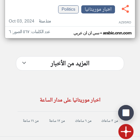
اخبار موريتانيا
Politics
Oct 03, 2024
منذ سنة
AZ95RO
عدد الكلمات: ٥٦٧ الصور: ٦
•
arabic.cnn.com
سي ان ان عربي
المزيد من الأخبار
اخبار موريتانيا على مدار الساعة
من ٣ ساعات
من ٦ ساعات
من ١٢ ساعة
من ١٦ ساعة