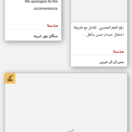
We apologize for the
inconvenience...
klyoum.com
تغيير الدولة
منذ سنة
تعبر
رفع العلم المصري.. تفاعل مع طريقة
مصادر الأخبار من موريتانيا
المقالات
الموجوده
احتفال حسام حسن بتأهل ...
سكاي نيوز عربية
اخبار موريتانيا على مدار الساعة
هنا عن
وجهة
نظر
أهم اخبار موريتانيا العاجلة والمباشرة
كاتبيها.
منذ سنة
سي ان ان عربي