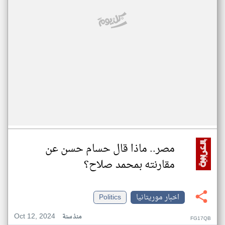
مصر.. ماذا قال حسام حسن عن
مقارنته بمحمد صلاح؟
اخبار موريتانيا
Politics
Oct 12, 2024
منذ سنة
FG17QB