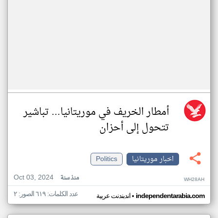
أمطار الخريف في موريتانيا... تباشير
تتحول إلى أحزان
اخبار موريتانيا
Politics
Oct 03, 2024
منذ سنة
WH28AH
عدد الكلمات: ٦١٩ الصور: ٢
•
independentarabia.com
اندبندنت عربية