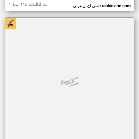
عدد الكلمات: ١١٤ ميديا: ١
•
arabic.cnn.com
سي ان ان عربي