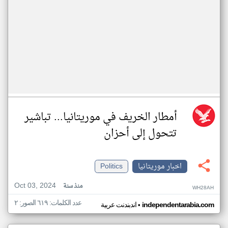
أمطار الخريف في موريتانيا... تباشير
تتحول إلى أحزان
اخبار موريتانيا
Politics
Oct 03, 2024
منذ سنة
WH28AH
عدد الكلمات: ٦١٩ الصور: ٢
•
independentarabia.com
اندبندنت عربية