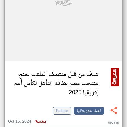
هدف من قبل منتصف الملعب يمنح
منتخب مصر بطاقة التأهل لكأس أمم
إفريقيا 2025
اخبار موريتانيا
Politics
Oct 15, 2024
منذ سنة
UP28TR