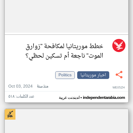
خطط موريتانيا لمكافحة "زوارق
الموت" ناجعة أم تسكين لحظي؟
اخبار موريتانيا
Politics
Oct 03, 2024
منذ سنة
WE05ZH
عدد الكلمات: ٥١٨
•
independentarabia.com
اندبندنت عربية