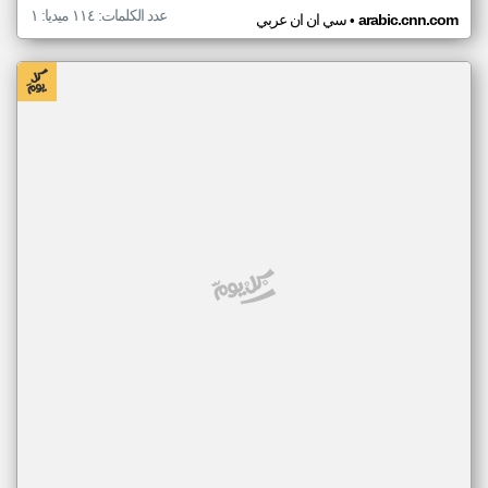
عدد الكلمات: ١١٤ ميديا: ١
•
arabic.cnn.com
سي ان ان عربي