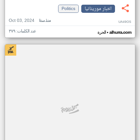
اخبار موريتانيا
Politics
Oct 03, 2024
منذ سنة
UA49OS
عدد الكلمات: ٣٧٩
•
alhurra.com
الحرة