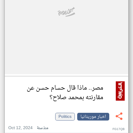
مصر.. ماذا قال حسام حسن عن
مقارنته بمحمد صلاح؟
اخبار موريتانيا
Politics
Oct 12, 2024
منذ سنة
FG17QB