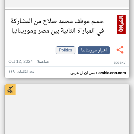
حسم موقف محمد صلاح من المشاركة
في المباراة الثانية بين مصر وموريتانيا
اخبار موريتانيا
Politics
Oct 12, 2024
منذ سنة
ZQ93KV
عدد الكلمات: ١١٩
•
arabic.cnn.com
سي ان ان عربي