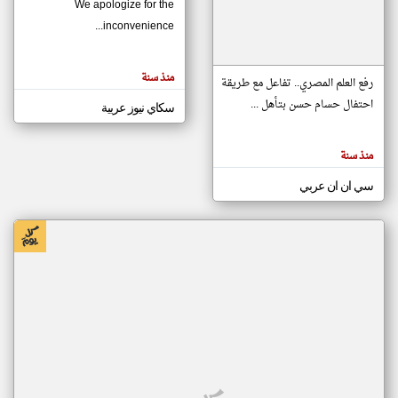
We apologize for the
inconvenience...
klyoum.com
تغيير الدولة
منذ سنة
تعبر
رفع العلم المصري.. تفاعل مع طريقة
مصادر الأخبار من موريتانيا
المقالات
الموجوده
احتفال حسام حسن بتأهل ...
سكاي نيوز عربية
اخبار موريتانيا على مدار الساعة
هنا عن
وجهة
نظر
أهم اخبار موريتانيا العاجلة والمباشرة
كاتبيها.
منذ سنة
سي ان ان عربي