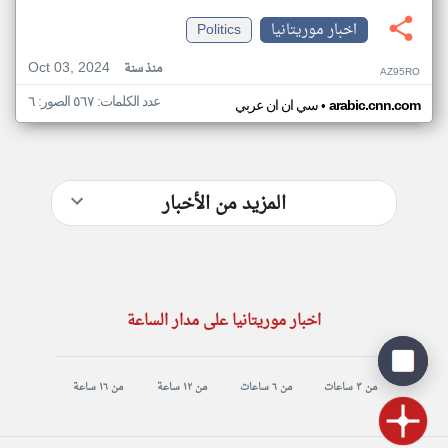
اخبار موريتانيا
Politics
Oct 03, 2024
منذ سنة
AZ95RO
عدد الكلمات: ٥٦٧ الصور: ٦
•
arabic.cnn.com
سي ان ان عربي
المزيد من الأخبار
اخبار موريتانيا على مدار الساعة
من ٣ ساعات
من ٦ ساعات
من ١٢ ساعة
من ١٦ ساعة