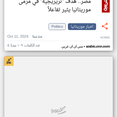
مصر.. هدف "تريزيجيه" في مرمى
موريتانيا يثير تفاعلاً
اخبار موريتانيا
Politics
Oct 11, 2024
منذ سنة
AC58ID
عدد الكلمات: ١٠٩ ميديا: ٥
•
arabic.cnn.com
سي ان ان عربي