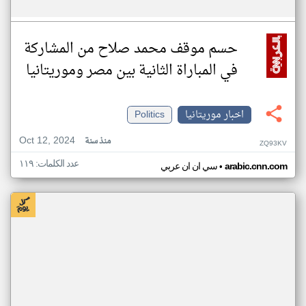
حسم موقف محمد صلاح من المشاركة
في المباراة الثانية بين مصر وموريتانيا
اخبار موريتانيا
Politics
Oct 12, 2024
منذ سنة
ZQ93KV
عدد الكلمات: ١١٩
•
arabic.cnn.com
سي ان ان عربي