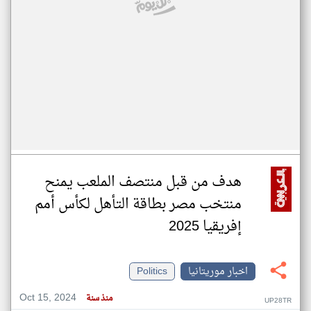
هدف من قبل منتصف الملعب يمنح
منتخب مصر بطاقة التأهل لكأس أمم
إفريقيا 2025
اخبار موريتانيا
Politics
Oct 15, 2024
منذ سنة
UP28TR