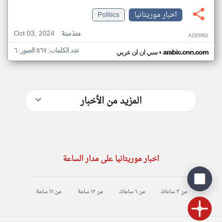
اخبار موريتانيا
Politics
Oct 03, 2024
منذ سنة
AZ95RO
عدد الكلمات: ٥٦٧ الصور: ٦
•
arabic.cnn.com
سي ان ان عربي
المزيد من الأخبار
اخبار موريتانيا على مدار الساعة
من ٣ ساعات
من ٦ ساعات
من ١٢ ساعة
من ١٦ ساعة