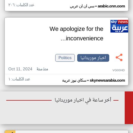
عدد الكلمات: ٢٠٦
•
arabic.cnn.com
سي ان ان عربي
We apologize for the
inconvenience...
اخبار موريتانيا
Politics
Oct 11, 2024
منذ سنة
VG00HD
عدد الكلمات: ١
•
skynewsarabia.com
سكاي نيوز عربية
أخر ساعة في اخبار موريتانيا