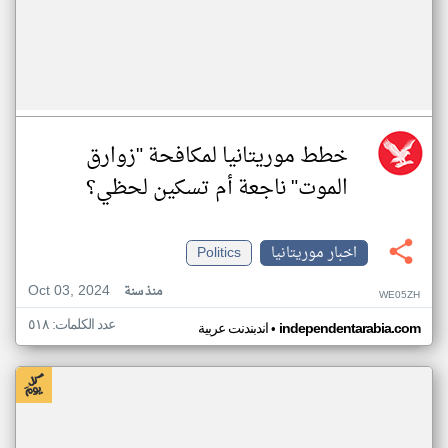
خطط موريتانيا لمكافحة "زوارق
الموت" ناجعة أم تسكين لحظي؟
اخبار موريتانيا
Politics
Oct 03, 2024
منذ سنة
WE05ZH
عدد الكلمات: ٥١٨
•
independentarabia.com
اندبندنت عربية