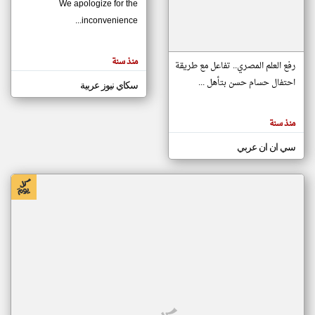
We apologize for the
inconvenience...
klyoum.com
تغيير الدولة
منذ سنة
تعبر
رفع العلم المصري.. تفاعل مع طريقة
مصادر الأخبار من موريتانيا
المقالات
الموجوده
احتفال حسام حسن بتأهل ...
سكاي نيوز عربية
اخبار موريتانيا على مدار الساعة
هنا عن
وجهة
نظر
أهم اخبار موريتانيا العاجلة والمباشرة
كاتبيها.
منذ سنة
سي ان ان عربي