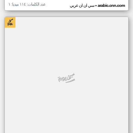
عدد الكلمات: ١١٤ ميديا: ١
•
arabic.cnn.com
سي ان ان عربي