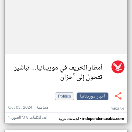
أمطار الخريف في موريتانيا... تباشير
تتحول إلى أحزان
اخبار موريتانيا
Politics
Oct 03, 2024
منذ سنة
WH28AH
عدد الكلمات: ٦١٩ الصور: ٢
•
independentarabia.com
اندبندنت عربية