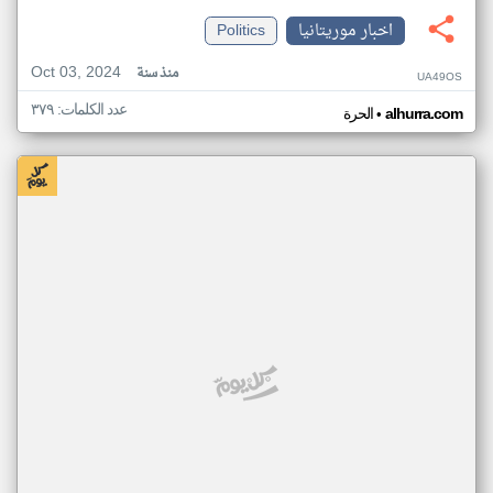
اخبار موريتانيا
Politics
Oct 03, 2024
منذ سنة
UA49OS
عدد الكلمات: ٣٧٩
•
alhurra.com
الحرة