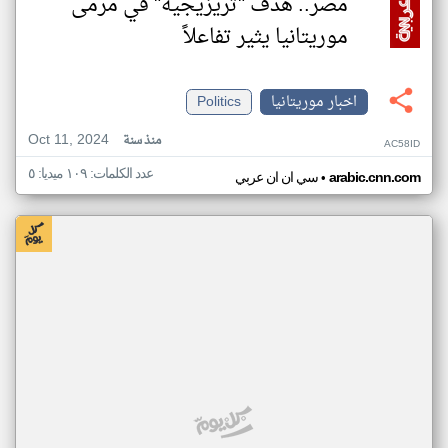
مصر.. هدف "تريزيجيه" في مرمى
موريتانيا يثير تفاعلاً
اخبار موريتانيا
Politics
Oct 11, 2024
منذ سنة
AC58ID
عدد الكلمات: ١٠٩ ميديا: ٥
•
arabic.cnn.com
سي ان ان عربي