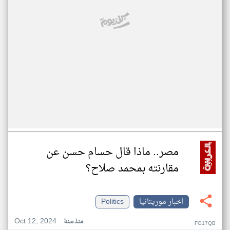
مصر.. ماذا قال حسام حسن عن
مقارنته بمحمد صلاح؟
اخبار موريتانيا
Politics
Oct 12, 2024
منذ سنة
FG17QB