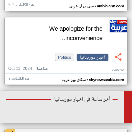
عدد الكلمات: ٢٠٦
•
arabic.cnn.com
سي ان ان عربي
We apologize for the
inconvenience...
اخبار موريتانيا
Politics
Oct 11, 2024
منذ سنة
VG00HD
عدد الكلمات: ١
•
skynewsarabia.com
سكاي نيوز عربية
أخر ساعة في اخبار موريتانيا