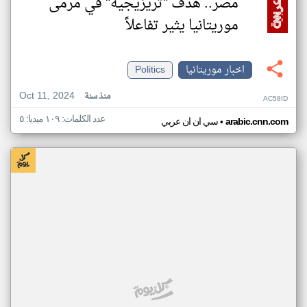
مصر.. هدف "تريزيجيه" في مرمى
موريتانيا يثير تفاعلاً
اخبار موريتانيا
Politics
Oct 11, 2024
منذ سنة
AC58ID
عدد الكلمات: ١٠٩ ميديا: ٥
•
arabic.cnn.com
سي ان ان عربي