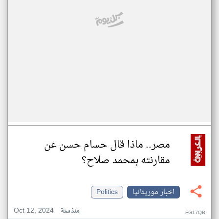
مصر.. ماذا قال حسام حسن عن
مقارنته بمحمد صلاح؟
اخبار موريتانيا
Politics
Oct 12, 2024
منذ سنة
FG17QB