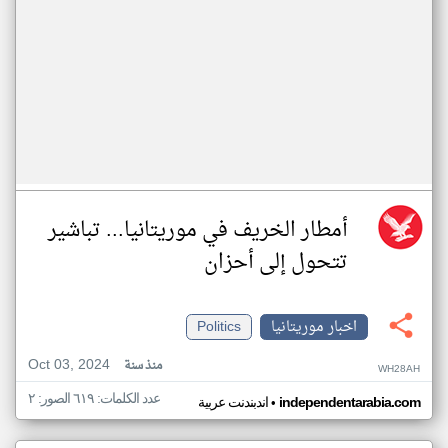
أمطار الخريف في موريتانيا... تباشير
تتحول إلى أحزان
اخبار موريتانيا
Politics
Oct 03, 2024
منذ سنة
WH28AH
عدد الكلمات: ٦١٩ الصور: ٢
•
independentarabia.com
اندبندنت عربية