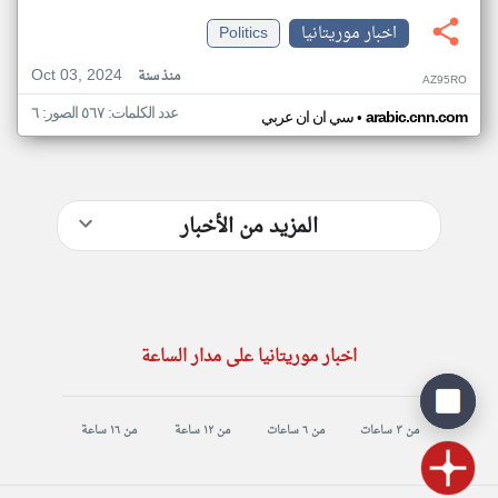
اخبار موريتانيا
Politics
Oct 03, 2024
منذ سنة
AZ95RO
عدد الكلمات: ٥٦٧ الصور: ٦
•
arabic.cnn.com
سي ان ان عربي
المزيد من الأخبار
اخبار موريتانيا على مدار الساعة
من ٣ ساعات
من ٦ ساعات
من ١٢ ساعة
من ١٦ ساعة