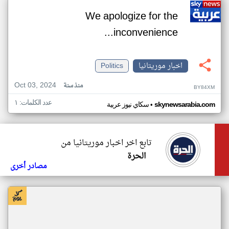
We apologize for the
inconvenience...
اخبار موريتانيا
Politics
Oct 03, 2024
منذ سنة
BY84XM
عدد الكلمات: ١
•
skynewsarabia.com
سكاي نيوز عربية
تابع اخر اخبار موريتانيا من
الحرة
مصادر أخرى