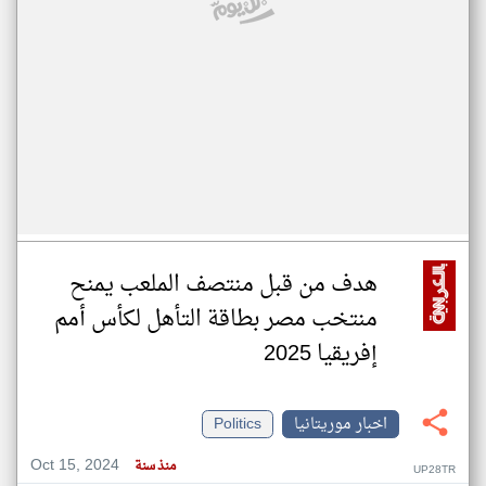
هدف من قبل منتصف الملعب يمنح
منتخب مصر بطاقة التأهل لكأس أمم
إفريقيا 2025
اخبار موريتانيا
Politics
Oct 15, 2024
منذ سنة
UP28TR