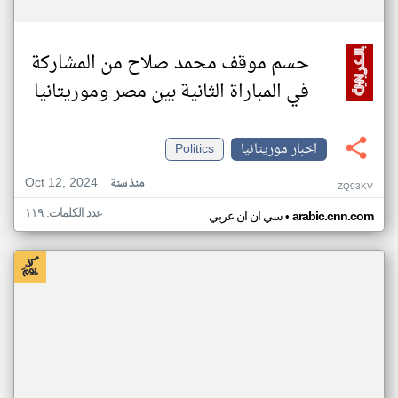
حسم موقف محمد صلاح من المشاركة
في المباراة الثانية بين مصر وموريتانيا
اخبار موريتانيا
Politics
Oct 12, 2024
منذ سنة
ZQ93KV
عدد الكلمات: ١١٩
•
arabic.cnn.com
سي ان ان عربي