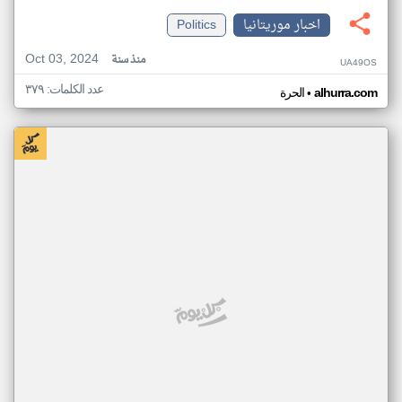
اخبار موريتانيا
Politics
Oct 03, 2024
منذ سنة
UA49OS
عدد الكلمات: ٣٧٩
•
alhurra.com
الحرة