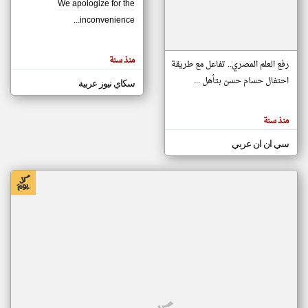
We apologize for the
inconvenience...
klyoum.com
تغيير الدولة
منذ سنة
تعبر
رفع العلم المصري.. تفاعل مع طريقة
مصادر الأخبار من موريتانيا
المقالات
الموجوده
احتفال حسام حسن بتأهل ...
سكاي نيوز عربية
اخبار موريتانيا على مدار الساعة
هنا عن
وجهة
نظر
أهم اخبار موريتانيا العاجلة والمباشرة
كاتبيها.
منذ سنة
سي ان ان عربي