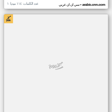
عدد الكلمات: ١١٤ ميديا: ١
•
arabic.cnn.com
سي ان ان عربي