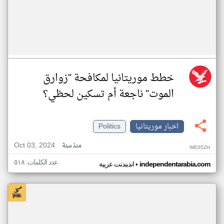
خطط موريتانيا لمكافحة "زوارق
الموت" ناجعة أم تسكين لحظي؟
اخبار موريتانيا
Politics
Oct 03, 2024
منذ سنة
WE05ZH
عدد الكلمات: ٥١٨
•
independentarabia.com
اندبندنت عربية