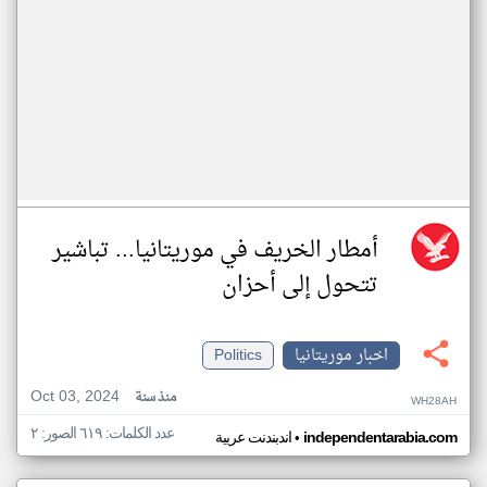
أمطار الخريف في موريتانيا... تباشير
تتحول إلى أحزان
اخبار موريتانيا
Politics
Oct 03, 2024
منذ سنة
WH28AH
عدد الكلمات: ٦١٩ الصور: ٢
•
independentarabia.com
اندبندنت عربية