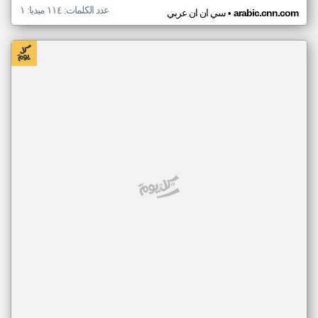
عدد الكلمات: ١١٤ ميديا: ١
•
arabic.cnn.com
سي ان ان عربي