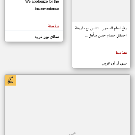
We apologize for the
inconvenience...
klyoum.com
تغيير الدولة
منذ سنة
تعبر
رفع العلم المصري.. تفاعل مع طريقة
مصادر الأخبار من موريتانيا
المقالات
الموجوده
احتفال حسام حسن بتأهل ...
سكاي نيوز عربية
اخبار موريتانيا على مدار الساعة
هنا عن
وجهة
نظر
أهم اخبار موريتانيا العاجلة والمباشرة
كاتبيها.
منذ سنة
سي ان ان عربي