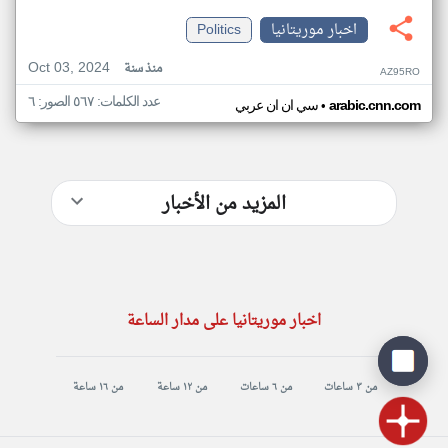
اخبار موريتانيا
Politics
Oct 03, 2024
منذ سنة
AZ95RO
عدد الكلمات: ٥٦٧ الصور: ٦
•
arabic.cnn.com
سي ان ان عربي
المزيد من الأخبار
اخبار موريتانيا على مدار الساعة
من ٣ ساعات
من ٦ ساعات
من ١٢ ساعة
من ١٦ ساعة