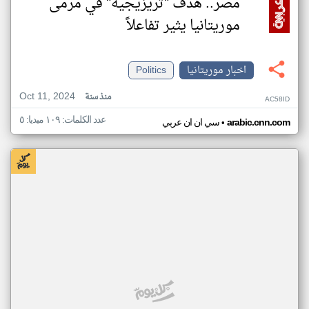
مصر.. هدف "تريزيجيه" في مرمى
موريتانيا يثير تفاعلاً
اخبار موريتانيا
Politics
Oct 11, 2024
منذ سنة
AC58ID
عدد الكلمات: ١٠٩ ميديا: ٥
•
arabic.cnn.com
سي ان ان عربي