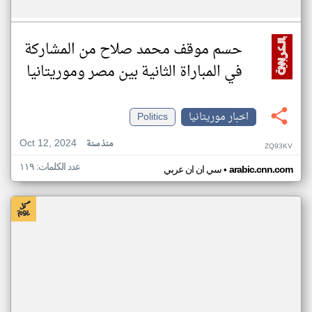
حسم موقف محمد صلاح من المشاركة
في المباراة الثانية بين مصر وموريتانيا
اخبار موريتانيا
Politics
Oct 12, 2024
منذ سنة
ZQ93KV
عدد الكلمات: ١١٩
•
arabic.cnn.com
سي ان ان عربي