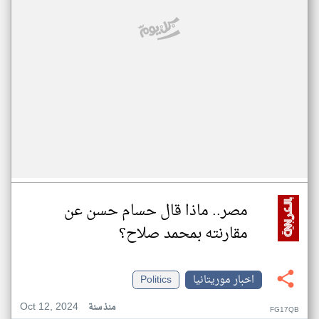
مصر.. ماذا قال حسام حسن عن
مقارنته بمحمد صلاح؟
اخبار موريتانيا
Politics
Oct 12, 2024
منذ سنة
FG17QB