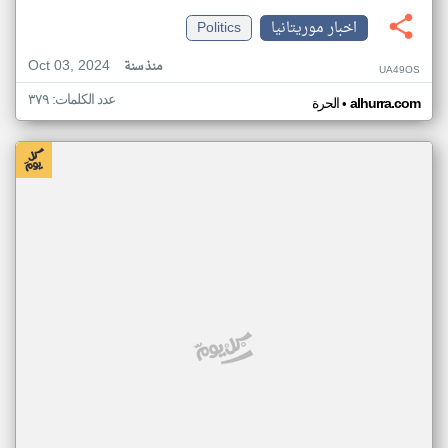
اخبار موريتانيا
Politics
Oct 03, 2024
منذ سنة
UA49OS
عدد الكلمات: ٣٧٩
•
alhurra.com
الحرة