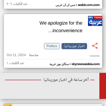
عدد الكلمات: ٢٠٦
•
arabic.cnn.com
سي ان ان عربي
We apologize for the
inconvenience...
اخبار موريتانيا
Politics
Oct 11, 2024
منذ سنة
VG00HD
عدد الكلمات: ١
•
skynewsarabia.com
سكاي نيوز عربية
أخر ساعة في اخبار موريتانيا