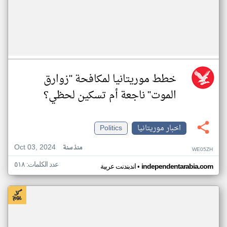
خطط موريتانيا لمكافحة "زوارق
الموت" ناجعة أم تسكين لحظي؟
اخبار موريتانيا
Politics
Oct 03, 2024
منذ سنة
WE05ZH
عدد الكلمات: ٥١٨
•
independentarabia.com
اندبندنت عربية