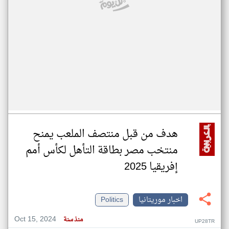
هدف من قبل منتصف الملعب يمنح
منتخب مصر بطاقة التأهل لكأس أمم
إفريقيا 2025
اخبار موريتانيا
Politics
Oct 15, 2024
منذ سنة
UP28TR