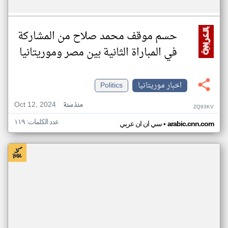
حسم موقف محمد صلاح من المشاركة
في المباراة الثانية بين مصر وموريتانيا
اخبار موريتانيا
Politics
Oct 12, 2024
منذ سنة
ZQ93KV
عدد الكلمات: ١١٩
•
arabic.cnn.com
سي ان ان عربي