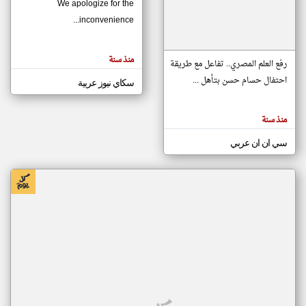
We apologize for the
inconvenience...
klyoum.com
تغيير الدولة
منذ سنة
تعبر
رفع العلم المصري.. تفاعل مع طريقة
مصادر الأخبار من موريتانيا
المقالات
الموجوده
احتفال حسام حسن بتأهل ...
سكاي نيوز عربية
اخبار موريتانيا على مدار الساعة
هنا عن
وجهة
نظر
أهم اخبار موريتانيا العاجلة والمباشرة
كاتبيها.
منذ سنة
سي ان ان عربي