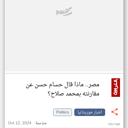
مصر.. ماذا قال حسام حسن عن
مقارنته بمحمد صلاح؟
اخبار موريتانيا
Politics
Oct 12, 2024
منذ سنة
FG17QB