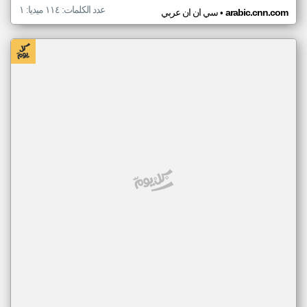
عدد الكلمات: ١١٤ ميديا: ١
•
arabic.cnn.com
سي ان ان عربي