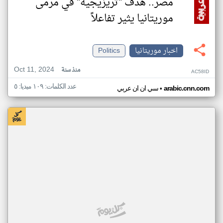
مصر.. هدف "تريزيجيه" في مرمى
موريتانيا يثير تفاعلاً
اخبار موريتانيا
Politics
Oct 11, 2024
منذ سنة
AC58ID
عدد الكلمات: ١٠٩ ميديا: ٥
•
arabic.cnn.com
سي ان ان عربي