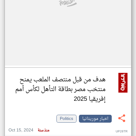
هدف من قبل منتصف الملعب يمنح
منتخب مصر بطاقة التأهل لكأس أمم
إفريقيا 2025
اخبار موريتانيا
Politics
Oct 15, 2024
منذ سنة
UP28TR