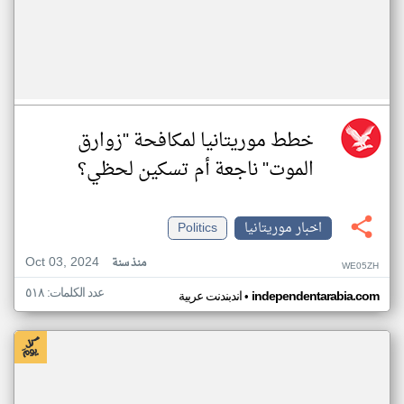
خطط موريتانيا لمكافحة "زوارق
الموت" ناجعة أم تسكين لحظي؟
اخبار موريتانيا
Politics
Oct 03, 2024
منذ سنة
WE05ZH
عدد الكلمات: ٥١٨
•
independentarabia.com
اندبندنت عربية