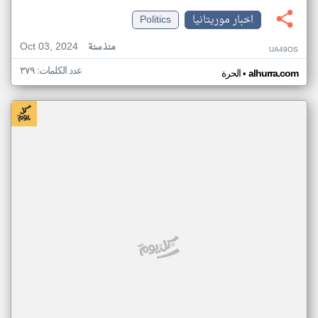
اخبار موريتانيا
Politics
Oct 03, 2024
منذ سنة
UA49OS
عدد الكلمات: ٣٧٩
•
alhurra.com
الحرة