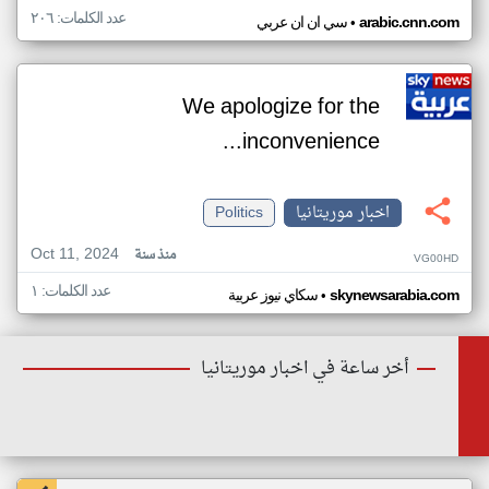
عدد الكلمات: ٢٠٦
•
arabic.cnn.com
سي ان ان عربي
We apologize for the
inconvenience...
اخبار موريتانيا
Politics
Oct 11, 2024
منذ سنة
VG00HD
عدد الكلمات: ١
•
skynewsarabia.com
سكاي نيوز عربية
أخر ساعة في اخبار موريتانيا