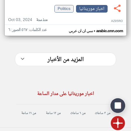
اخبار موريتانيا
Politics
Oct 03, 2024
منذ سنة
AZ95RO
عدد الكلمات: ٥٦٧ الصور: ٦
•
arabic.cnn.com
سي ان ان عربي
المزيد من الأخبار
اخبار موريتانيا على مدار الساعة
من ٣ ساعات
من ٦ ساعات
من ١٢ ساعة
من ١٦ ساعة