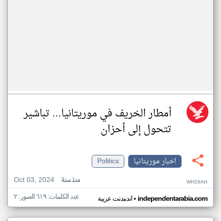
أمطار الخريف في موريتانيا... تباشير
تتحول إلى أحزان
اخبار موريتانيا
Politics
Oct 03, 2024
منذ سنة
WH28AH
عدد الكلمات: ٦١٩ الصور: ٢
•
independentarabia.com
اندبندنت عربية