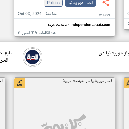
اخبار موريتانيا
Politics
Oct 03, 2024
منذ سنة
WH28AH
•
independentarabia.com
اندبندنت عربية
عدد الكلمات: ٦١٩ الصور: ٢
ار موريتانيا من
تابع اخ
الحرة
اخبار موريتانيا من اندبندنت عربية
اخ