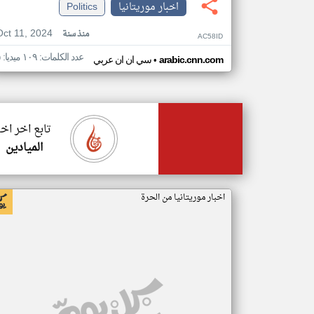
اخبار موريتانيا
Politics
Oct 11, 2024
منذ سنة
AC58ID
عدد الكلمات: ١٠٩ ميديا: ٥
•
arabic.cnn.com
سي ان ان عربي
تابع اخر اخب
الميادين
اخبار موريتانيا من الحرة