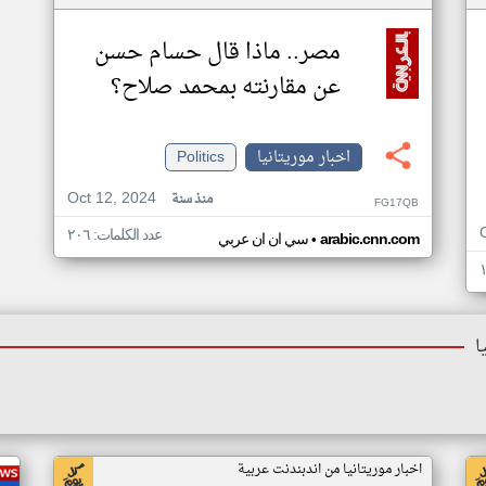
مصر.. ماذا قال حسام حسن
عن مقارنته بمحمد صلاح؟
اخبار موريتانيا
Politics
Oct 12, 2024
منذ سنة
FG17QB
عدد الكلمات: ٢٠٦
•
arabic.cnn.com
سي ان ان عربي
ا
اخبار موريتانيا من اندبندنت عربية