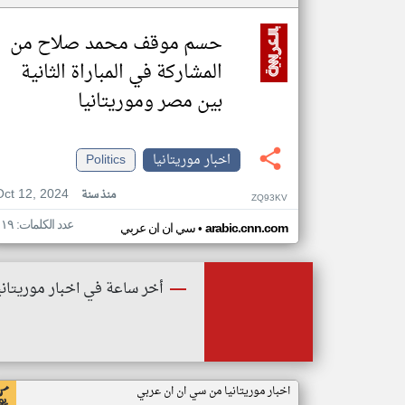
حسم موقف محمد صلاح من
المشاركة في المباراة الثانية
بين مصر وموريتانيا
اخبار موريتانيا
Politics
Oct 12, 2024
منذ سنة
ZQ93KV
عدد الكلمات: ١١٩
•
arabic.cnn.com
سي ان ان عربي
أخر ساعة في اخبار موريتاني
اخبار موريتانيا من سي ان ان عربي