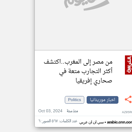
من مصر إلى المغرب..اكتشف
أكثر التجارب متعة في
صحاري إفريقيا
اخبار موريتانيا
Politics
Oct 03, 2024
منذ سنة
AZ95R
عدد الكلمات: ٥٦٧ الصور: ٦
•
arabic.cnn.co
سي ان ان عربي