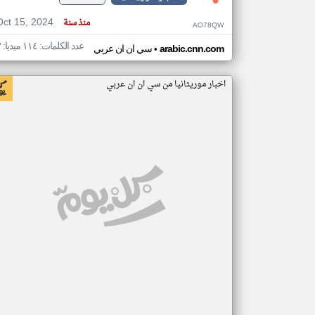
Oct 15, 2024
منذ سنة
AO78QW
عدد الكلمات: ١١٤ ميديا: ٣
•
arabic.cnn.com
سي ان ان عربي
اخبار موريتانيا من سي ان ان عربي