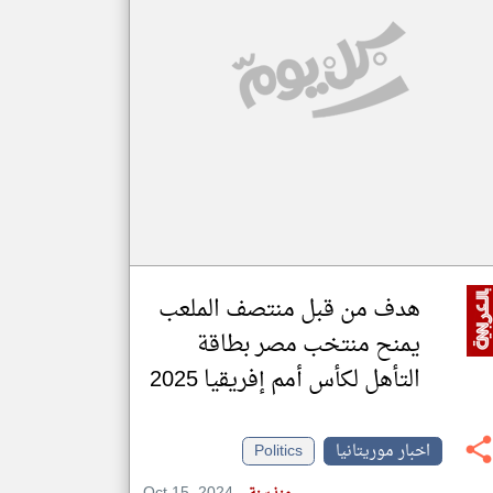
klyoum.com
تغيير الدولة
مصادر الأخبار من موريتانيا
اخبار موريتانيا على مدار الساعة
أهم اخبار موريتانيا العاجلة والمباشرة
هدف من قبل منتصف الملعب
يمنح منتخب مصر بطاقة
التأهل لكأس أمم إفريقيا 2025
اخبار موريتانيا
Politics