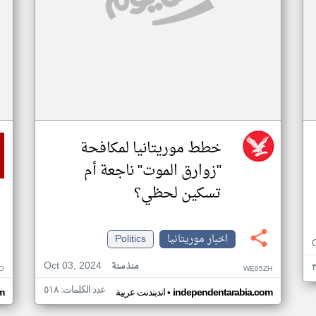
خطط موريتانيا لمكافحة
"زوارق الموت" ناجعة أم
تسكين لحظي؟
اخبار موريتانيا
Politics
Oct 03, 2024
منذ سنة
O
WE05ZH
عدد الكلمات: ٥١٨
•
independentarabia.com
اندبندنت عربية
m