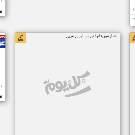
R
m
اخبار موريتانيا من سي ان ان عربي
D
m