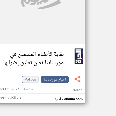
نقابة الأطباء المقيمين في
موريتانيا تعلن تعليق إضرابها
اخبار موريتانيا
Politics
Oct 03, 2024
منذ سنة
UA49OS
عدد الكلمات: ٣٧٩
•
alhurra.com
الحرة