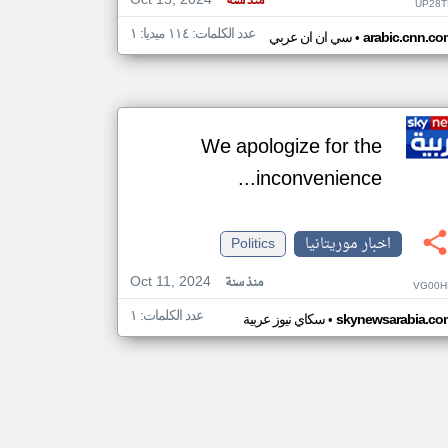
Oct 15, 2024
منذ سنة
UP28T
عدد الكلمات: ١١٤ ميديا: ١
•
arabic.cnn.co
سي ان ان عربي
We apologize for the
inconvenience...
اخبار موريتانيا
Politics
Oct 11, 2024
منذ سنة
VG00H
عدد الكلمات: ١
•
skynewsarabia.co
سكاي نيوز عربية