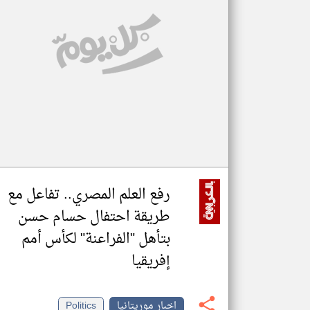
تعبر
المقالات
الموجوده
هنا عن
وجهة
نظر
كاتبيها.
رفع العلم المصري.. تفاعل مع
طريقة احتفال حسام حسن
بتأهل "الفراعنة" لكأس أمم
إفريقيا
اخبار موريتانيا
Politics