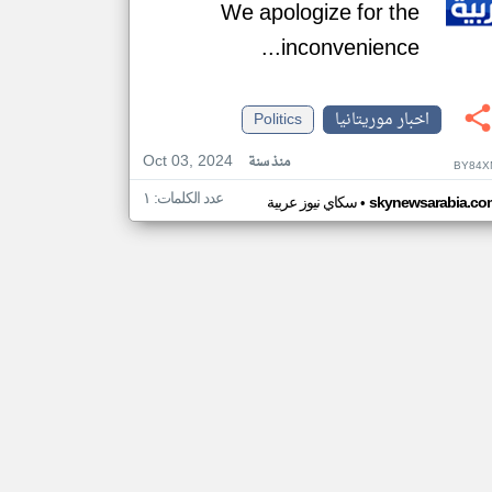
We apologize for the
inconvenience...
اخبار موريتانيا
Politics
Oct 03, 2024
منذ سنة
BY84X
عدد الكلمات: ١
•
skynewsarabia.co
سكاي نيوز عربية