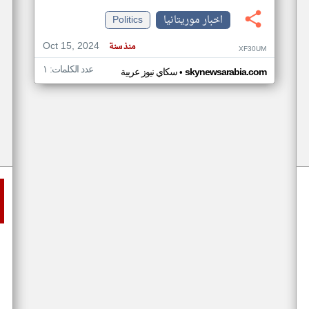
اخبار موريتانيا
Politics
Oct 15, 2024
منذ سنة
XF30UM
عدد الكلمات: ١
•
skynewsarabia.com
سكاي نيوز عربية