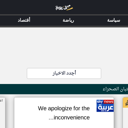
سياسة
رياضة
أقتصاد
أجدد الاخبار
بان الصحراء
اخ
We apologize for the
inconvenience...