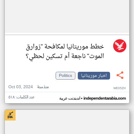
خطط موريتانيا لمكافحة "زوارق
الموت" ناجعة أم تسكين لحظي؟
اخبار موريتانيا
Politics
Oct 03, 2024
منذ سنة
WE05ZH
عدد الكلمات: ٥١٨
•
independentarabia.com
اندبندنت عربية