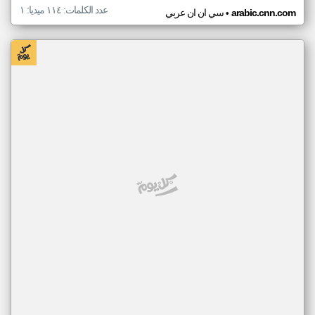
عدد الكلمات: ١١٤ ميديا: ١
•
arabic.cnn.com
سي ان ان عربي