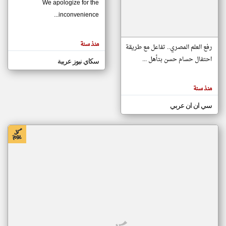
We apologize for the
inconvenience...
klyoum.com
تغيير الدولة
منذ سنة
تعبر
رفع العلم المصري.. تفاعل مع طريقة
مصادر الأخبار من موريتانيا
المقالات
الموجوده
احتفال حسام حسن بتأهل ...
سكاي نيوز عربية
اخبار موريتانيا على مدار الساعة
هنا عن
وجهة
نظر
أهم اخبار موريتانيا العاجلة والمباشرة
كاتبيها.
منذ سنة
سي ان ان عربي