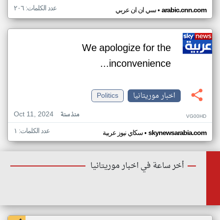
عدد الكلمات: ٢٠٦
•
arabic.cnn.com
سي ان ان عربي
We apologize for the
inconvenience...
اخبار موريتانيا
Politics
Oct 11, 2024
منذ سنة
VG00HD
عدد الكلمات: ١
•
skynewsarabia.com
سكاي نيوز عربية
أخر ساعة في اخبار موريتانيا