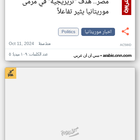
مصر.. هدف "تريزيجيه" في مرمى
موريتانيا يثير تفاعلاً
اخبار موريتانيا
Politics
Oct 11, 2024
منذ سنة
AC58ID
عدد الكلمات: ١٠٩ ميديا: ٥
•
arabic.cnn.com
سي ان ان عربي