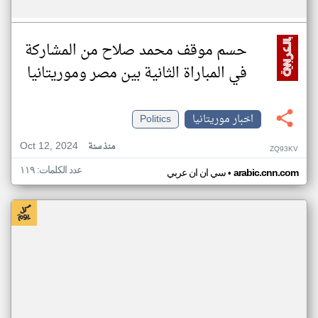
حسم موقف محمد صلاح من المشاركة
في المباراة الثانية بين مصر وموريتانيا
اخبار موريتانيا
Politics
Oct 12, 2024
منذ سنة
ZQ93KV
عدد الكلمات: ١١٩
•
arabic.cnn.com
سي ان ان عربي