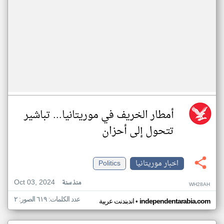
أمطار الخريف في موريتانيا... تباشير
تتحول إلى أحزان
اخبار موريتانيا
Politics
Oct 03, 2024
منذ سنة
WH28AH
عدد الكلمات: ٦١٩ الصور: ٢
•
independentarabia.com
اندبندنت عربية