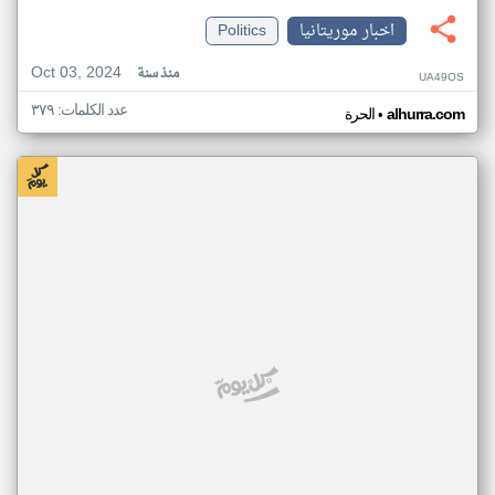
اخبار موريتانيا
Politics
Oct 03, 2024
منذ سنة
UA49OS
عدد الكلمات: ٣٧٩
•
alhurra.com
الحرة