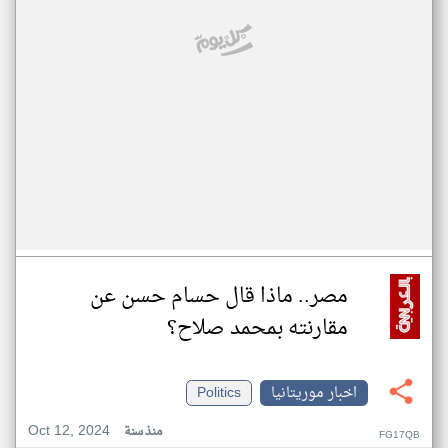
مصر.. ماذا قال حسام حسن عن
مقارنته بمحمد صلاح؟
اخبار موريتانيا
Politics
Oct 12, 2024
منذ سنة
FG17QB