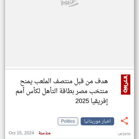
هدف من قبل منتصف الملعب يمنح
منتخب مصر بطاقة التأهل لكأس أمم
إفريقيا 2025
اخبار موريتانيا
Politics
Oct 15, 2024
منذ سنة
UP28TR