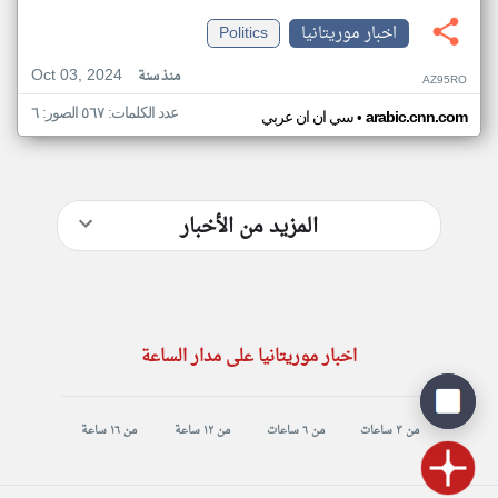
اخبار موريتانيا
Politics
Oct 03, 2024
منذ سنة
AZ95RO
عدد الكلمات: ٥٦٧ الصور: ٦
•
arabic.cnn.com
سي ان ان عربي
المزيد من الأخبار
اخبار موريتانيا على مدار الساعة
من ٣ ساعات
من ٦ ساعات
من ١٢ ساعة
من ١٦ ساعة