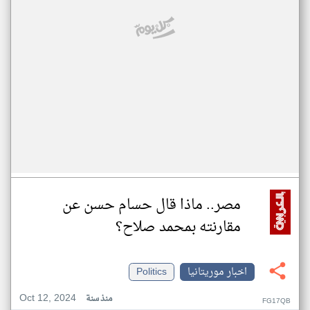
مصر.. ماذا قال حسام حسن عن
مقارنته بمحمد صلاح؟
اخبار موريتانيا
Politics
Oct 12, 2024
منذ سنة
FG17QB