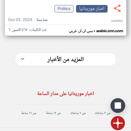
اخبار موريتانيا
Politics
Oct 03, 2024
منذ سنة
AZ95RO
عدد الكلمات: ٥٦٧ الصور: ٦
•
arabic.cnn.com
سي ان ان عربي
المزيد من الأخبار
اخبار موريتانيا على مدار الساعة
من ٣ ساعات
من ٦ ساعات
من ١٢ ساعة
من ١٦ ساعة