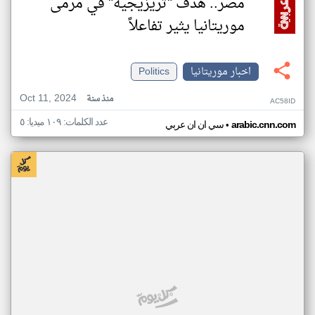
مصر.. هدف "تريزيجيه" في مرمى
موريتانيا يثير تفاعلاً
اخبار موريتانيا
Politics
Oct 11, 2024
منذ سنة
AC58ID
عدد الكلمات: ١٠٩ ميديا: ٥
•
arabic.cnn.com
سي ان ان عربي