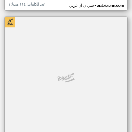
عدد الكلمات: ١١٤ ميديا: ١
•
arabic.cnn.com
سي ان ان عربي