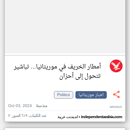
أمطار الخريف في موريتانيا... تباشير
تتحول إلى أحزان
اخبار موريتانيا
Politics
Oct 03, 2024
منذ سنة
WH28AH
عدد الكلمات: ٦١٩ الصور: ٢
•
independentarabia.com
اندبندنت عربية