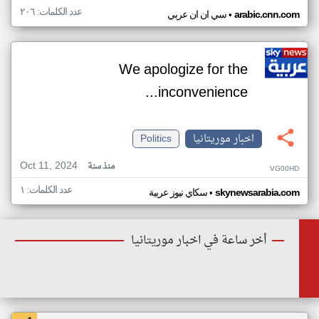
عدد الكلمات: ٢٠٦
•
arabic.cnn.com
سي ان ان عربي
We apologize for the
inconvenience...
اخبار موريتانيا
Politics
Oct 11, 2024
منذ سنة
VG00HD
عدد الكلمات: ١
•
skynewsarabia.com
سكاي نيوز عربية
أخر ساعة في اخبار موريتانيا