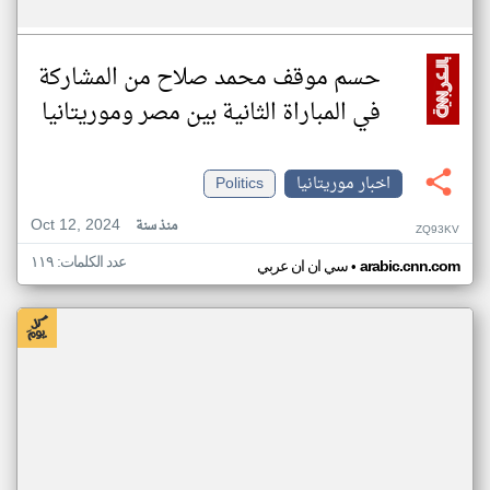
حسم موقف محمد صلاح من المشاركة
في المباراة الثانية بين مصر وموريتانيا
اخبار موريتانيا
Politics
Oct 12, 2024
منذ سنة
ZQ93KV
عدد الكلمات: ١١٩
•
arabic.cnn.com
سي ان ان عربي