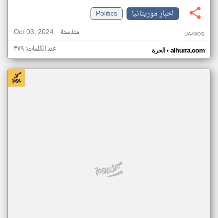
اخبار موريتانيا
Politics
Oct 03, 2024
منذ سنة
UA49OS
عدد الكلمات: ٣٧٩
•
alhurra.com
الحرة