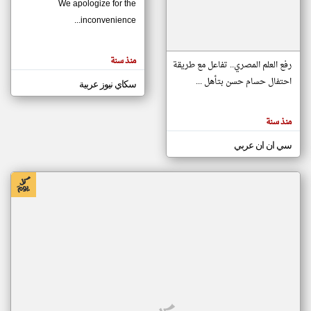
We apologize for the
inconvenience...
klyoum.com
تغيير الدولة
منذ سنة
تعبر
رفع العلم المصري.. تفاعل مع طريقة
مصادر الأخبار من موريتانيا
المقالات
الموجوده
احتفال حسام حسن بتأهل ...
سكاي نيوز عربية
اخبار موريتانيا على مدار الساعة
هنا عن
وجهة
نظر
أهم اخبار موريتانيا العاجلة والمباشرة
كاتبيها.
منذ سنة
سي ان ان عربي