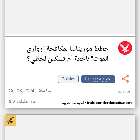
خطط موريتانيا لمكافحة "زوارق
الموت" ناجعة أم تسكين لحظي؟
اخبار موريتانيا
Politics
Oct 03, 2024
منذ سنة
WE05ZH
عدد الكلمات: ٥١٨
•
independentarabia.com
اندبندنت عربية