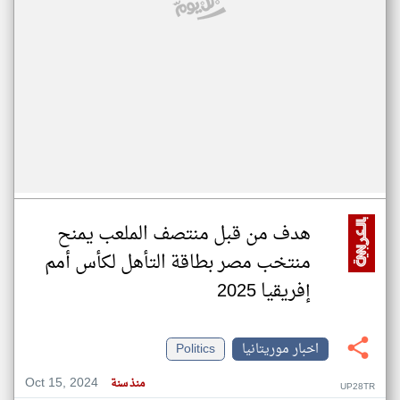
هدف من قبل منتصف الملعب يمنح
منتخب مصر بطاقة التأهل لكأس أمم
إفريقيا 2025
اخبار موريتانيا
Politics
Oct 15, 2024
منذ سنة
UP28TR