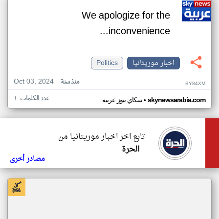
We apologize for the
inconvenience...
اخبار موريتانيا
Politics
Oct 03, 2024
منذ سنة
BY84XM
عدد الكلمات: ١
•
skynewsarabia.com
سكاي نيوز عربية
تابع اخر اخبار موريتانيا من
الحرة
مصادر أخرى