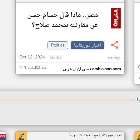
مصر.. ماذا قال حسام حسن
عن مقارنته بمحمد صلاح؟
اخبار موريتانيا
Politics
Oct 12, 2024
منذ سنة
FG17QB
عدد الكلمات: ٢٠٦
•
arabic.cnn.com
سي ان ان عربي
ا
اخبار موريتانيا من اندبندنت عربية