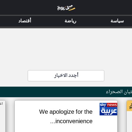
سياسة
رياضة
أقتصاد
أجدد الاخبار
بان الصحراء
اخ
We apologize for the
inconvenience...