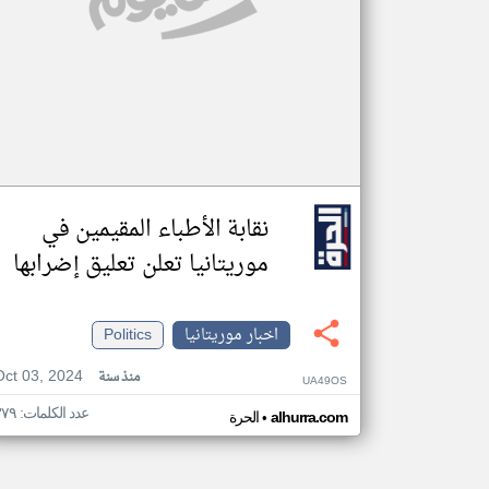
نقابة الأطباء المقيمين في
موريتانيا تعلن تعليق إضرابها
اخبار موريتانيا
Politics
Oct 03, 2024
منذ سنة
UA49OS
عدد الكلمات: ٣٧٩
•
alhurra.com
الحرة