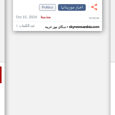
اخبار موريتانيا
Politics
Oct 15, 2024
منذ سنة
XF30UM
عدد الكلمات: ١
•
skynewsarabia.com
سكاي نيوز عربية