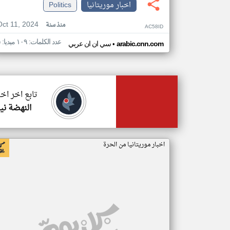
اخبار موريتانيا
Politics
Oct 11, 2024
منذ سنة
AC58ID
عدد الكلمات: ١٠٩ ميديا: ٥
•
arabic.cnn.com
سي ان ان عربي
تابع اخر اخب
النهضة ني
اخبار موريتانيا من الحرة