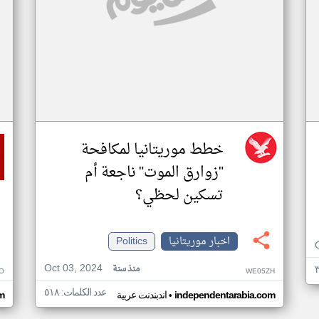
خطط موريتانيا لمكافحة
"زوارق الموت" ناجعة أم
تسكين لحظي؟
اخبار موريتانيا
Politics
Oct 03, 2024
منذ سنة
O
WE05ZH
عدد الكلمات: ٥١٨
•
independentarabia.com
اندبندنت عربية
m