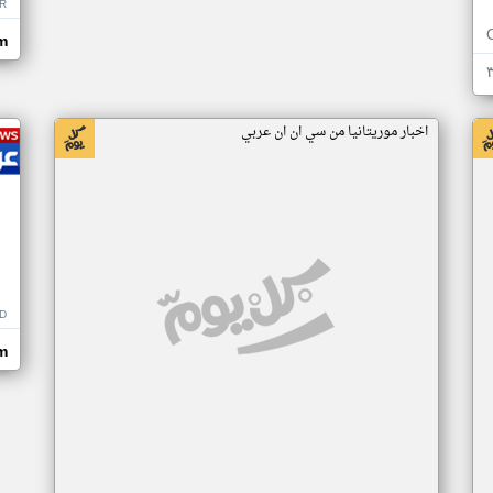
R
m
اخبار موريتانيا من سي ان ان عربي
D
m