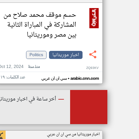
حسم موقف محمد صلاح من
المشاركة في المباراة الثانية
بين مصر وموريتانيا
اخبار موريتانيا
Politics
Oct 12, 2024
منذ سنة
ZQ93KV
عدد الكلمات: ١١٩
•
arabic.cnn.com
سي ان ان عربي
أخر ساعة في اخبار موريتاني
اخبار موريتانيا من سي ان ان عربي