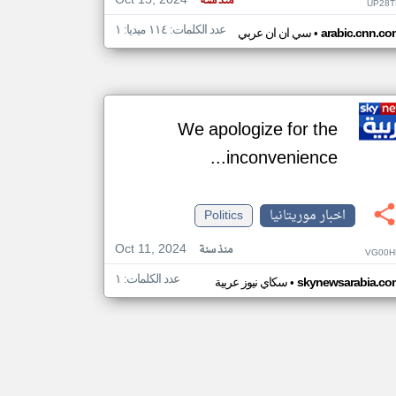
Oct 15, 2024
منذ سنة
UP28T
عدد الكلمات: ١١٤ ميديا: ١
•
arabic.cnn.co
سي ان ان عربي
We apologize for the
inconvenience...
اخبار موريتانيا
Politics
Oct 11, 2024
منذ سنة
VG00H
عدد الكلمات: ١
•
skynewsarabia.co
سكاي نيوز عربية