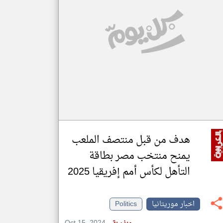
klyoum.com
تغيير الدولة
مصادر الأخبار من موريتانيا
اخبار موريتانيا على مدار الساعة
أهم اخبار موريتانيا العاجلة والمباشرة
هدف من قبل منتصف الملعب
يمنح منتخب مصر بطاقة
التأهل لكأس أمم إفريقيا 2025
اخبار موريتانيا
Politics