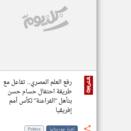
تعبر
المقالات
الموجوده
هنا عن
وجهة
نظر
كاتبيها.
رفع العلم المصري.. تفاعل مع
طريقة احتفال حسام حسن
بتأهل "الفراعنة" لكأس أمم
إفريقيا
اخبار موريتانيا
Politics