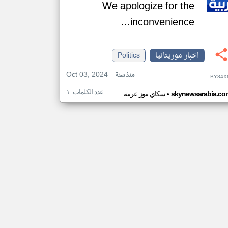
We apologize for the
inconvenience...
اخبار موريتانيا
Politics
Oct 03, 2024
منذ سنة
BY84X
عدد الكلمات: ١
•
skynewsarabia.co
سكاي نيوز عربية