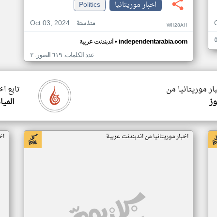
اخبار موريتانيا
Politics
Oct 03, 2024
منذ سنة
WH28AH
•
independentarabia.com
اندبندنت عربية
عدد الكلمات: ٦١٩ الصور: ٢
ار موريتانيا من
تابع اخ
وز
الميا
اخبار موريتانيا من اندبندنت عربية
اخ