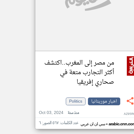
من مصر إلى المغرب..اكتشف
أكثر التجارب متعة في
صحاري إفريقيا
اخبار موريتانيا
Politics
Oct 03, 2024
منذ سنة
AZ95R
عدد الكلمات: ٥٦٧ الصور: ٦
•
arabic.cnn.co
سي ان ان عربي