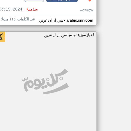
Oct 15, 2024
منذ سنة
AO78QW
عدد الكلمات: ١١٤ ميديا: ٣
•
arabic.cnn.com
سي ان ان عربي
اخبار موريتانيا من سي ان ان عربي