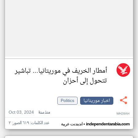
أمطار الخريف في موريتانيا... تباشير
تتحول إلى أحزان
اخبار موريتانيا
Politics
Oct 03, 2024
منذ سنة
WH28AH
عدد الكلمات: ٦١٩ الصور: ٢
•
independentarabia.com
اندبندنت عربية