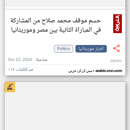
حسم موقف محمد صلاح من المشاركة
في المباراة الثانية بين مصر وموريتانيا
اخبار موريتانيا
Politics
Oct 12, 2024
منذ سنة
ZQ93KV
عدد الكلمات: ١١٩
•
arabic.cnn.com
سي ان ان عربي