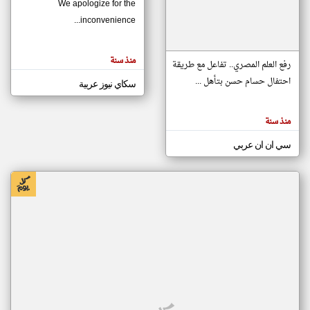
We apologize for the
inconvenience...
klyoum.com
تغيير الدولة
منذ سنة
تعبر
رفع العلم المصري.. تفاعل مع طريقة
مصادر الأخبار من موريتانيا
المقالات
الموجوده
احتفال حسام حسن بتأهل ...
سكاي نيوز عربية
اخبار موريتانيا على مدار الساعة
هنا عن
وجهة
نظر
أهم اخبار موريتانيا العاجلة والمباشرة
كاتبيها.
منذ سنة
سي ان ان عربي