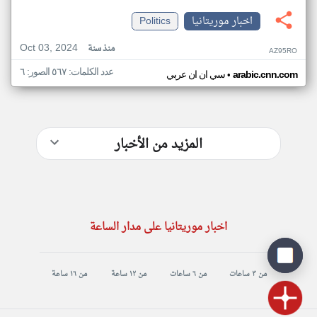
اخبار موريتانيا
Politics
Oct 03, 2024
منذ سنة
AZ95RO
عدد الكلمات: ٥٦٧ الصور: ٦
•
arabic.cnn.com
سي ان ان عربي
المزيد من الأخبار
اخبار موريتانيا على مدار الساعة
من ٣ ساعات
من ٦ ساعات
من ١٢ ساعة
من ١٦ ساعة