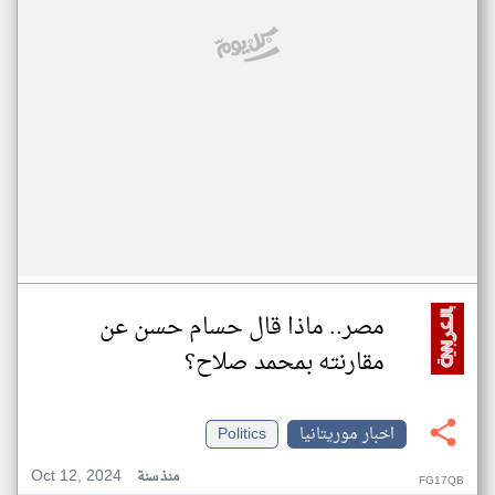
مصر.. ماذا قال حسام حسن عن
مقارنته بمحمد صلاح؟
اخبار موريتانيا
Politics
Oct 12, 2024
منذ سنة
FG17QB