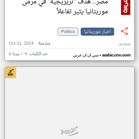
مصر.. هدف "تريزيجيه" في مرمى
موريتانيا يثير تفاعلاً
اخبار موريتانيا
Politics
Oct 11, 2024
منذ سنة
AC58ID
عدد الكلمات: ١٠٩ ميديا: ٥
•
arabic.cnn.com
سي ان ان عربي