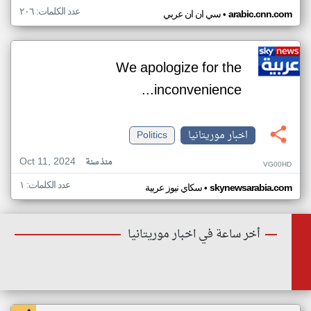
عدد الكلمات: ٢٠٦
•
arabic.cnn.com
سي ان ان عربي
We apologize for the
inconvenience...
اخبار موريتانيا
Politics
Oct 11, 2024
منذ سنة
VG00HD
عدد الكلمات: ١
•
skynewsarabia.com
سكاي نيوز عربية
أخر ساعة في اخبار موريتانيا