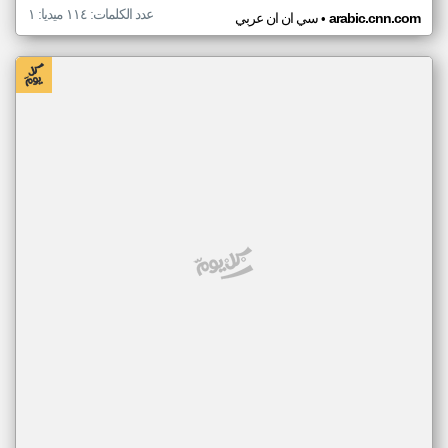
عدد الكلمات: ١١٤ ميديا: ١
•
arabic.cnn.com
سي ان ان عربي