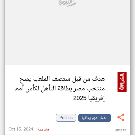
هدف من قبل منتصف الملعب يمنح
منتخب مصر بطاقة التأهل لكأس أمم
إفريقيا 2025
اخبار موريتانيا
Politics
Oct 15, 2024
منذ سنة
UP28TR