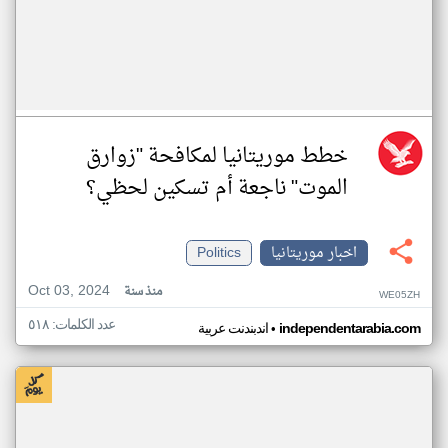
خطط موريتانيا لمكافحة "زوارق
الموت" ناجعة أم تسكين لحظي؟
اخبار موريتانيا
Politics
Oct 03, 2024
منذ سنة
WE05ZH
عدد الكلمات: ٥١٨
•
independentarabia.com
اندبندنت عربية