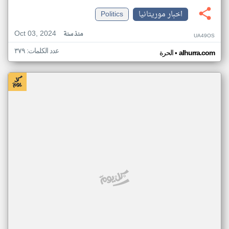
اخبار موريتانيا
Politics
Oct 03, 2024
منذ سنة
UA49OS
عدد الكلمات: ٣٧٩
•
alhurra.com
الحرة