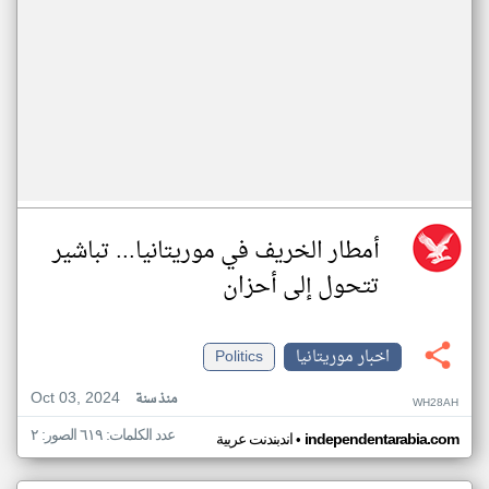
أمطار الخريف في موريتانيا... تباشير
تتحول إلى أحزان
اخبار موريتانيا
Politics
Oct 03, 2024
منذ سنة
WH28AH
عدد الكلمات: ٦١٩ الصور: ٢
•
independentarabia.com
اندبندنت عربية