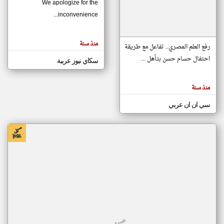
We apologize for the
inconvenience...
klyoum.com
تغيير الدولة
منذ سنة
تعبر
رفع العلم المصري.. تفاعل مع طريقة
مصادر الأخبار من موريتانيا
المقالات
الموجوده
احتفال حسام حسن بتأهل ...
سكاي نيوز عربية
اخبار موريتانيا على مدار الساعة
هنا عن
وجهة
نظر
أهم اخبار موريتانيا العاجلة والمباشرة
كاتبيها.
منذ سنة
سي ان ان عربي