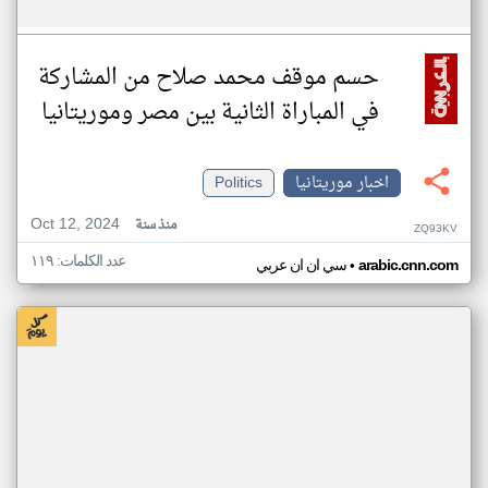
حسم موقف محمد صلاح من المشاركة
في المباراة الثانية بين مصر وموريتانيا
اخبار موريتانيا
Politics
Oct 12, 2024
منذ سنة
ZQ93KV
عدد الكلمات: ١١٩
•
arabic.cnn.com
سي ان ان عربي