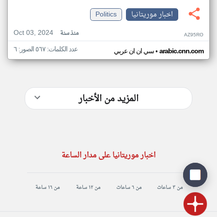
اخبار موريتانيا
Politics
Oct 03, 2024
منذ سنة
AZ95RO
عدد الكلمات: ٥٦٧ الصور: ٦
•
arabic.cnn.com
سي ان ان عربي
المزيد من الأخبار
اخبار موريتانيا على مدار الساعة
من ٣ ساعات
من ٦ ساعات
من ١٢ ساعة
من ١٦ ساعة