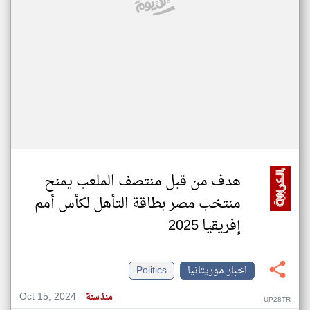
هدف من قبل منتصف الملعب يمنح
منتخب مصر بطاقة التأهل لكأس أمم
إفريقيا 2025
اخبار موريتانيا
Politics
Oct 15, 2024
منذ سنة
UP28TR