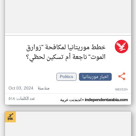
خطط موريتانيا لمكافحة "زوارق
الموت" ناجعة أم تسكين لحظي؟
اخبار موريتانيا
Politics
Oct 03, 2024
منذ سنة
WE05ZH
عدد الكلمات: ٥١٨
•
independentarabia.com
اندبندنت عربية