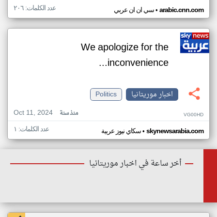
عدد الكلمات: ٢٠٦
•
arabic.cnn.com
سي ان ان عربي
We apologize for the
inconvenience...
اخبار موريتانيا
Politics
Oct 11, 2024
منذ سنة
VG00HD
عدد الكلمات: ١
•
skynewsarabia.com
سكاي نيوز عربية
أخر ساعة في اخبار موريتانيا