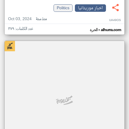
اخبار موريتانيا
Politics
Oct 03, 2024
منذ سنة
UA49OS
عدد الكلمات: ٣٧٩
•
alhurra.com
الحرة