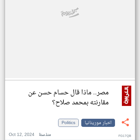
مصر.. ماذا قال حسام حسن عن
مقارنته بمحمد صلاح؟
اخبار موريتانيا
Politics
Oct 12, 2024
منذ سنة
FG17QB