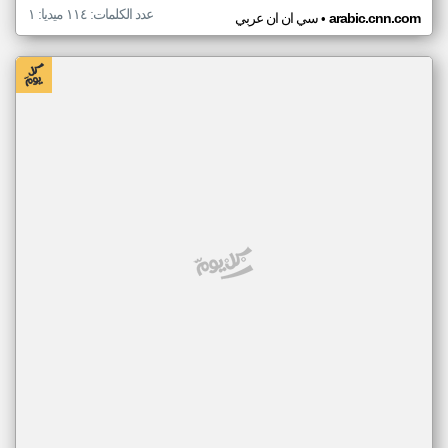
عدد الكلمات: ١١٤ ميديا: ١
•
arabic.cnn.com
سي ان ان عربي