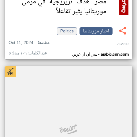
مصر.. هدف "تريزيجيه" في مرمى
موريتانيا يثير تفاعلاً
اخبار موريتانيا
Politics
Oct 11, 2024
منذ سنة
AC58ID
عدد الكلمات: ١٠٩ ميديا: ٥
•
arabic.cnn.com
سي ان ان عربي