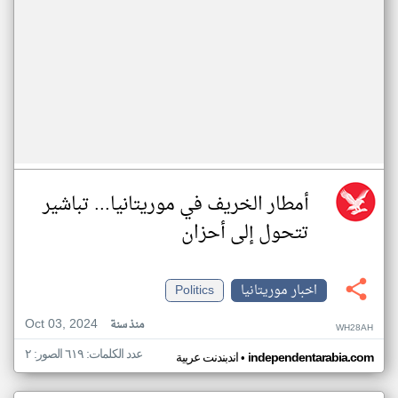
أمطار الخريف في موريتانيا... تباشير
تتحول إلى أحزان
اخبار موريتانيا
Politics
Oct 03, 2024
منذ سنة
WH28AH
عدد الكلمات: ٦١٩ الصور: ٢
•
independentarabia.com
اندبندنت عربية