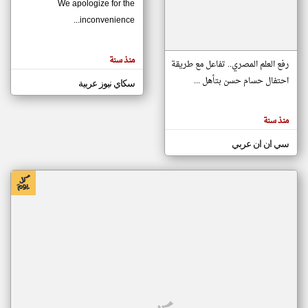
We apologize for the
inconvenience...
klyoum.com
تغيير الدولة
منذ سنة
تعبر
رفع العلم المصري.. تفاعل مع طريقة
مصادر الأخبار من موريتانيا
المقالات
الموجوده
احتفال حسام حسن بتأهل ...
سكاي نيوز عربية
اخبار موريتانيا على مدار الساعة
هنا عن
وجهة
نظر
أهم اخبار موريتانيا العاجلة والمباشرة
كاتبيها.
منذ سنة
سي ان ان عربي