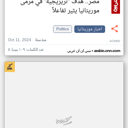
مصر.. هدف "تريزيجيه" في مرمى
موريتانيا يثير تفاعلاً
اخبار موريتانيا
Politics
Oct 11, 2024
منذ سنة
AC58ID
عدد الكلمات: ١٠٩ ميديا: ٥
•
arabic.cnn.com
سي ان ان عربي