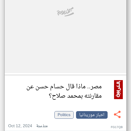
مصر.. ماذا قال حسام حسن عن
مقارنته بمحمد صلاح؟
اخبار موريتانيا
Politics
Oct 12, 2024
منذ سنة
FG17QB