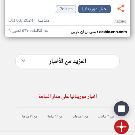
اخبار موريتانيا
Politics
Oct 03, 2024
منذ سنة
AZ95RO
عدد الكلمات: ٥٦٧ الصور: ٦
•
arabic.cnn.com
سي ان ان عربي
المزيد من الأخبار
اخبار موريتانيا على مدار الساعة
من ٣ ساعات
من ٦ ساعات
من ١٢ ساعة
من ١٦ ساعة