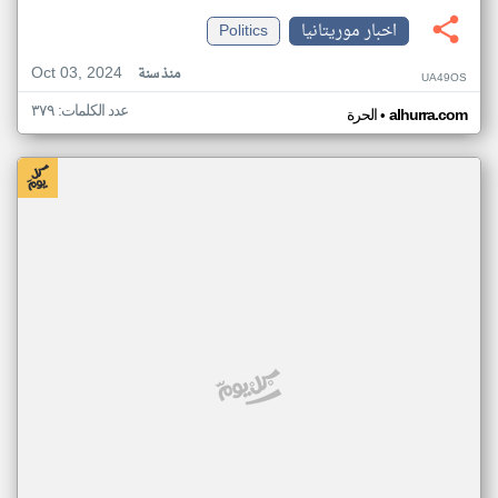
اخبار موريتانيا
Politics
Oct 03, 2024
منذ سنة
UA49OS
عدد الكلمات: ٣٧٩
•
alhurra.com
الحرة