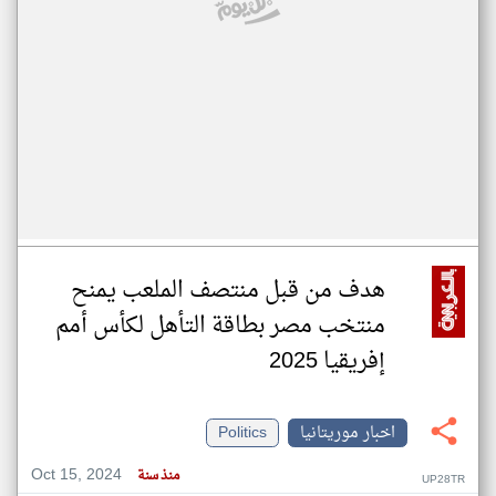
هدف من قبل منتصف الملعب يمنح
منتخب مصر بطاقة التأهل لكأس أمم
إفريقيا 2025
اخبار موريتانيا
Politics
Oct 15, 2024
منذ سنة
UP28TR