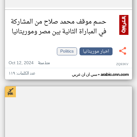
حسم موقف محمد صلاح من المشاركة
في المباراة الثانية بين مصر وموريتانيا
اخبار موريتانيا
Politics
Oct 12, 2024
منذ سنة
ZQ93KV
عدد الكلمات: ١١٩
•
arabic.cnn.com
سي ان ان عربي