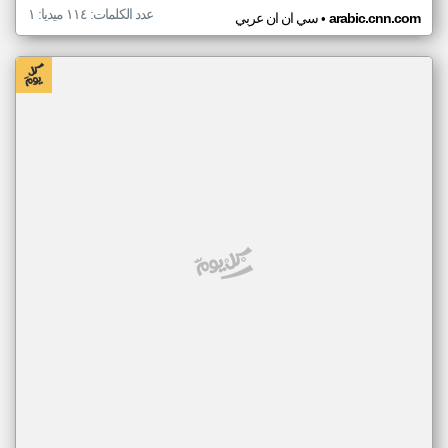
عدد الكلمات: ١١٤ ميديا: ١
•
arabic.cnn.com
سي ان ان عربي