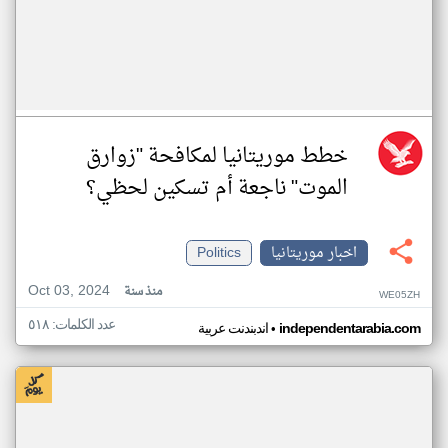
خطط موريتانيا لمكافحة "زوارق
الموت" ناجعة أم تسكين لحظي؟
اخبار موريتانيا
Politics
Oct 03, 2024
منذ سنة
WE05ZH
عدد الكلمات: ٥١٨
•
independentarabia.com
اندبندنت عربية