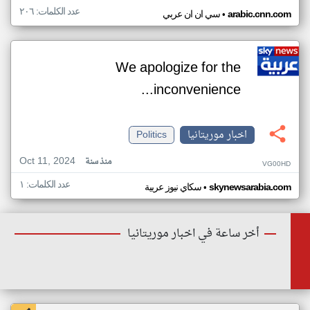
عدد الكلمات: ٢٠٦
•
arabic.cnn.com
سي ان ان عربي
We apologize for the
inconvenience...
اخبار موريتانيا
Politics
Oct 11, 2024
منذ سنة
VG00HD
عدد الكلمات: ١
•
skynewsarabia.com
سكاي نيوز عربية
أخر ساعة في اخبار موريتانيا