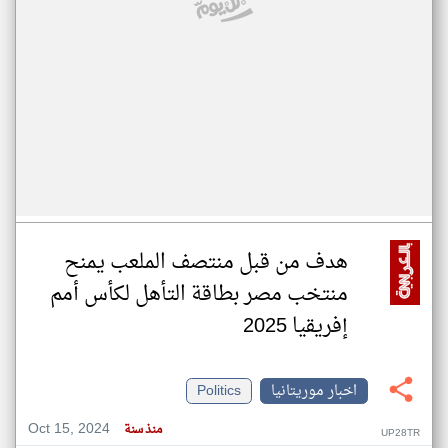
هدف من قبل منتصف الملعب يمنح
منتخب مصر بطاقة التأهل لكأس أمم
إفريقيا 2025
اخبار موريتانيا
Politics
Oct 15, 2024
منذ سنة
UP28TR