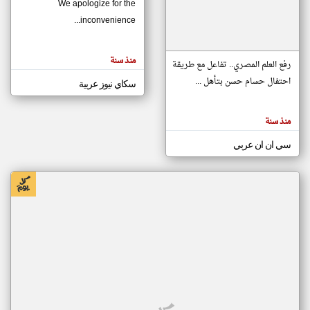
We apologize for the
inconvenience...
klyoum.com
تغيير الدولة
منذ سنة
تعبر
رفع العلم المصري.. تفاعل مع طريقة
مصادر الأخبار من موريتانيا
المقالات
الموجوده
احتفال حسام حسن بتأهل ...
سكاي نيوز عربية
اخبار موريتانيا على مدار الساعة
هنا عن
وجهة
نظر
أهم اخبار موريتانيا العاجلة والمباشرة
كاتبيها.
منذ سنة
سي ان ان عربي