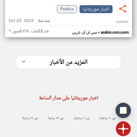
اخبار موريتانيا
Politics
Oct 03, 2024
منذ سنة
AZ95RO
عدد الكلمات: ٥٦٧ الصور: ٦
•
arabic.cnn.com
سي ان ان عربي
المزيد من الأخبار
اخبار موريتانيا على مدار الساعة
من ٣ ساعات
من ٦ ساعات
من ١٢ ساعة
من ١٦ ساعة