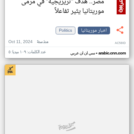
مصر.. هدف "تريزيجيه" في مرمى
موريتانيا يثير تفاعلاً
اخبار موريتانيا
Politics
Oct 11, 2024
منذ سنة
AC58ID
عدد الكلمات: ١٠٩ ميديا: ٥
•
arabic.cnn.com
سي ان ان عربي