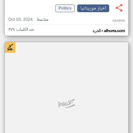
اخبار موريتانيا
Politics
Oct 03, 2024
منذ سنة
UA49OS
عدد الكلمات: ٣٧٩
•
alhurra.com
الحرة