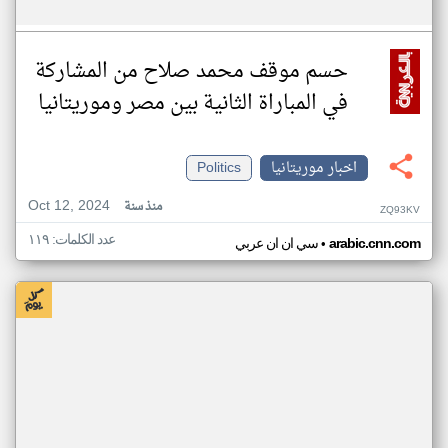
حسم موقف محمد صلاح من المشاركة
في المباراة الثانية بين مصر وموريتانيا
اخبار موريتانيا
Politics
Oct 12, 2024
منذ سنة
ZQ93KV
عدد الكلمات: ١١٩
•
arabic.cnn.com
سي ان ان عربي