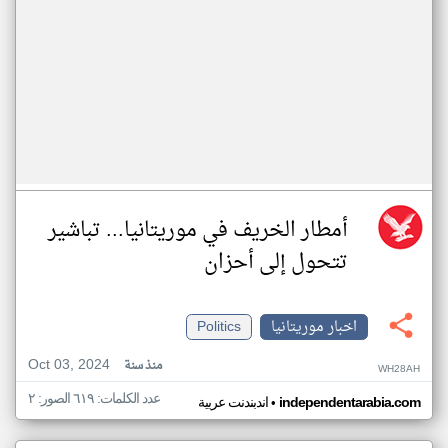
أمطار الخريف في موريتانيا... تباشير
تتحول إلى أحزان
اخبار موريتانيا
Politics
Oct 03, 2024
منذ سنة
WH28AH
عدد الكلمات: ٦١٩ الصور: ٢
•
independentarabia.com
اندبندنت عربية