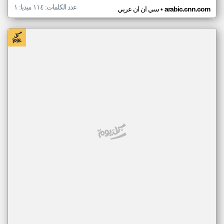
عدد الكلمات: ١١٤ ميديا: ١
•
arabic.cnn.com
سي ان ان عربي