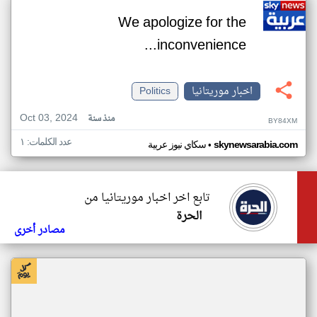
We apologize for the
inconvenience...
اخبار موريتانيا
Politics
Oct 03, 2024
منذ سنة
BY84XM
عدد الكلمات: ١
•
skynewsarabia.com
سكاي نيوز عربية
تابع اخر اخبار موريتانيا من
الحرة
مصادر أخرى