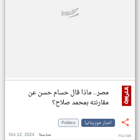
مصر.. ماذا قال حسام حسن عن
مقارنته بمحمد صلاح؟
اخبار موريتانيا
Politics
Oct 12, 2024
منذ سنة
FG17QB