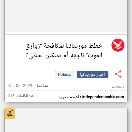
خطط موريتانيا لمكافحة "زوارق
الموت" ناجعة أم تسكين لحظي؟
اخبار موريتانيا
Politics
Oct 03, 2024
منذ سنة
WE05ZH
عدد الكلمات: ٥١٨
•
independentarabia.com
اندبندنت عربية