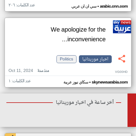
عدد الكلمات: ٢٠٦
•
arabic.cnn.com
سي ان ان عربي
We apologize for the
inconvenience...
اخبار موريتانيا
Politics
Oct 11, 2024
منذ سنة
VG00HD
عدد الكلمات: ١
•
skynewsarabia.com
سكاي نيوز عربية
أخر ساعة في اخبار موريتانيا