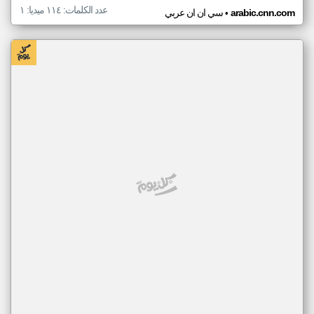
عدد الكلمات: ١١٤ ميديا: ١
•
arabic.cnn.com
سي ان ان عربي