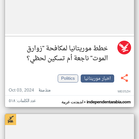
خطط موريتانيا لمكافحة "زوارق
الموت" ناجعة أم تسكين لحظي؟
اخبار موريتانيا
Politics
Oct 03, 2024
منذ سنة
WE05ZH
عدد الكلمات: ٥١٨
•
independentarabia.com
اندبندنت عربية