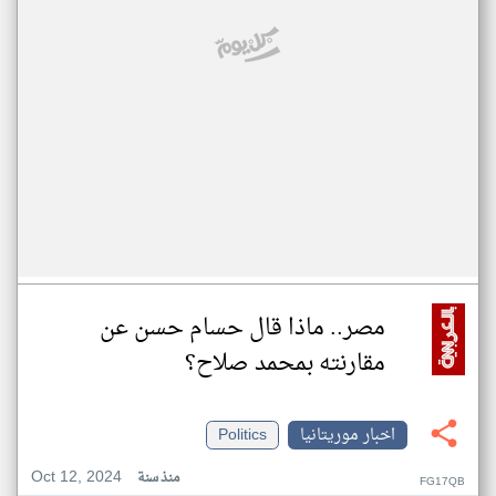
مصر.. ماذا قال حسام حسن عن
مقارنته بمحمد صلاح؟
اخبار موريتانيا
Politics
Oct 12, 2024
منذ سنة
FG17QB