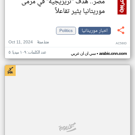
مصر.. هدف "تريزيجيه" في مرمى
موريتانيا يثير تفاعلاً
اخبار موريتانيا
Politics
Oct 11, 2024
منذ سنة
AC58ID
عدد الكلمات: ١٠٩ ميديا: ٥
•
arabic.cnn.com
سي ان ان عربي