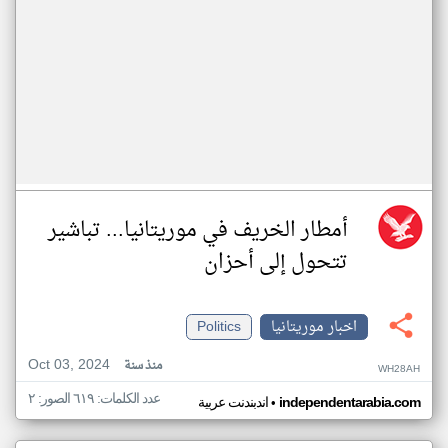
أمطار الخريف في موريتانيا... تباشير
تتحول إلى أحزان
اخبار موريتانيا
Politics
Oct 03, 2024
منذ سنة
WH28AH
عدد الكلمات: ٦١٩ الصور: ٢
•
independentarabia.com
اندبندنت عربية