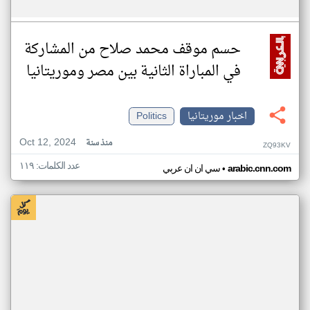
حسم موقف محمد صلاح من المشاركة
في المباراة الثانية بين مصر وموريتانيا
اخبار موريتانيا
Politics
Oct 12, 2024
منذ سنة
ZQ93KV
عدد الكلمات: ١١٩
•
arabic.cnn.com
سي ان ان عربي