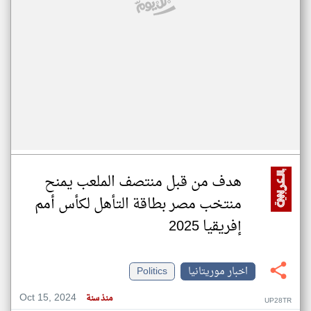
هدف من قبل منتصف الملعب يمنح
منتخب مصر بطاقة التأهل لكأس أمم
إفريقيا 2025
اخبار موريتانيا
Politics
Oct 15, 2024
منذ سنة
UP28TR