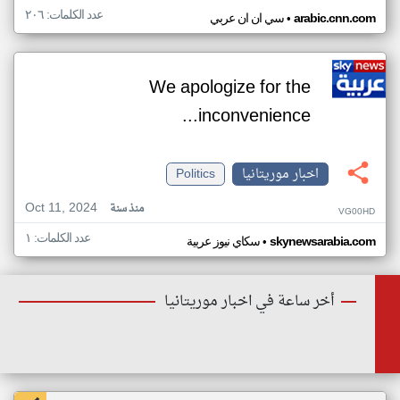
عدد الكلمات: ٢٠٦
•
arabic.cnn.com
سي ان ان عربي
We apologize for the
inconvenience...
اخبار موريتانيا
Politics
Oct 11, 2024
منذ سنة
VG00HD
عدد الكلمات: ١
•
skynewsarabia.com
سكاي نيوز عربية
أخر ساعة في اخبار موريتانيا