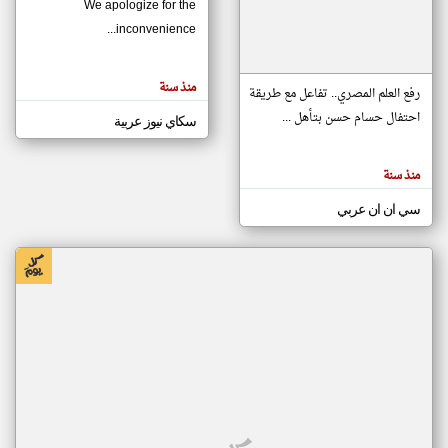
We apologize for the
inconvenience...
klyoum.com
تغيير الدولة
منذ سنة
تعبر
رفع العلم المصري.. تفاعل مع طريقة
مصادر الأخبار من موريتانيا
المقالات
الموجوده
احتفال حسام حسن بتأهل ...
سكاي نيوز عربية
اخبار موريتانيا على مدار الساعة
هنا عن
وجهة
نظر
أهم اخبار موريتانيا العاجلة والمباشرة
كاتبيها.
منذ سنة
سي ان ان عربي