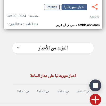
اخبار موريتانيا
Politics
Oct 03, 2024
منذ سنة
AZ95RO
عدد الكلمات: ٥٦٧ الصور: ٦
•
arabic.cnn.com
سي ان ان عربي
المزيد من الأخبار
اخبار موريتانيا على مدار الساعة
من ٣ ساعات
من ٦ ساعات
من ١٢ ساعة
من ١٦ ساعة