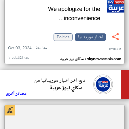
We apologize for the
inconvenience...
اخبار موريتانيا
Politics
Oct 03, 2024
منذ سنة
BY84XM
عدد الكلمات: ١
•
skynewsarabia.com
سكاي نيوز عربية
تابع اخر اخبار موريتانيا من
سكاي نيوز عربية
مصادر أخرى