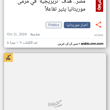
مصر.. هدف "تريزيجيه" في مرمى
موريتانيا يثير تفاعلاً
اخبار موريتانيا
Politics
Oct 11, 2024
منذ سنة
AC58ID
عدد الكلمات: ١٠٩ ميديا: ٥
•
arabic.cnn.com
سي ان ان عربي