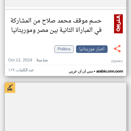
حسم موقف محمد صلاح من المشاركة
في المباراة الثانية بين مصر وموريتانيا
اخبار موريتانيا
Politics
Oct 12, 2024
منذ سنة
ZQ93KV
عدد الكلمات: ١١٩
•
arabic.cnn.com
سي ان ان عربي