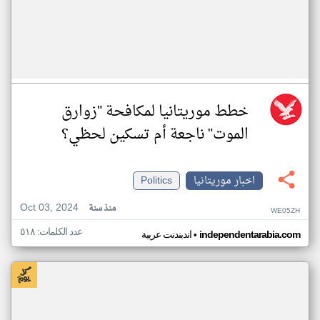
خطط موريتانيا لمكافحة "زوارق
الموت" ناجعة أم تسكين لحظي؟
اخبار موريتانيا
Politics
Oct 03, 2024
منذ سنة
WE05ZH
عدد الكلمات: ٥١٨
•
independentarabia.com
اندبندنت عربية