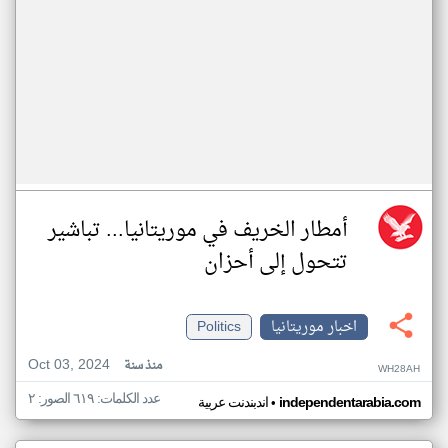
أمطار الخريف في موريتانيا... تباشير
تتحول إلى أحزان
اخبار موريتانيا
Politics
Oct 03, 2024
منذ سنة
WH28AH
عدد الكلمات: ٦١٩ الصور: ٢
•
independentarabia.com
اندبندنت عربية