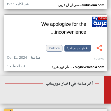
عدد الكلمات: ٢٠٦
•
arabic.cnn.com
سي ان ان عربي
We apologize for the
inconvenience...
اخبار موريتانيا
Politics
Oct 11, 2024
منذ سنة
VG00HD
عدد الكلمات: ١
•
skynewsarabia.com
سكاي نيوز عربية
أخر ساعة في اخبار موريتانيا