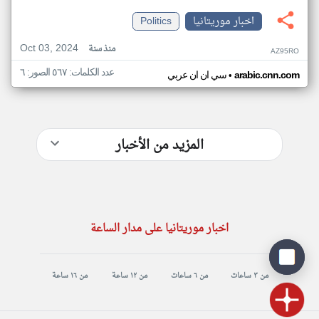
اخبار موريتانيا
Politics
Oct 03, 2024
منذ سنة
AZ95RO
عدد الكلمات: ٥٦٧ الصور: ٦
•
arabic.cnn.com
سي ان ان عربي
المزيد من الأخبار
اخبار موريتانيا على مدار الساعة
من ٣ ساعات
من ٦ ساعات
من ١٢ ساعة
من ١٦ ساعة