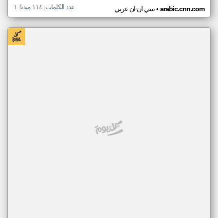
عدد الكلمات: ١١٤ ميديا: ١
•
arabic.cnn.com
سي ان ان عربي