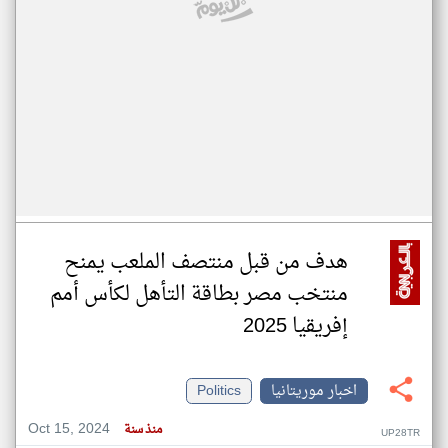
هدف من قبل منتصف الملعب يمنح
منتخب مصر بطاقة التأهل لكأس أمم
إفريقيا 2025
اخبار موريتانيا
Politics
Oct 15, 2024
منذ سنة
UP28TR