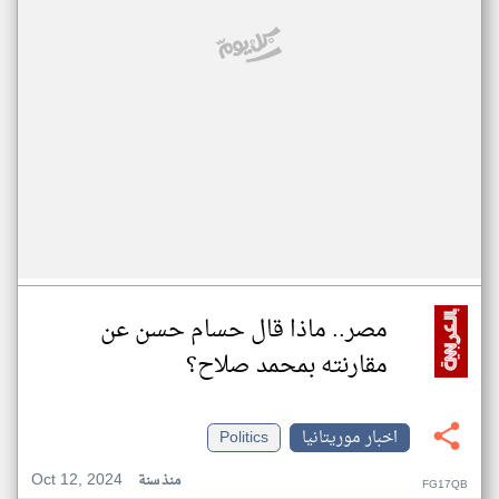
مصر.. ماذا قال حسام حسن عن
مقارنته بمحمد صلاح؟
اخبار موريتانيا
Politics
Oct 12, 2024
منذ سنة
FG17QB