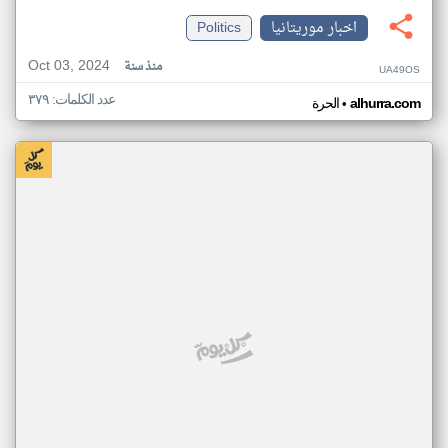
اخبار موريتانيا
Politics
Oct 03, 2024
منذ سنة
UA49OS
عدد الكلمات: ٣٧٩
•
alhurra.com
الحرة