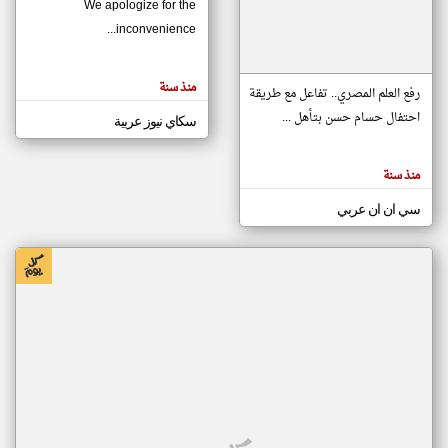
We apologize for the
inconvenience...
klyoum.com
تغيير الدولة
منذ سنة
تعبر
رفع العلم المصري.. تفاعل مع طريقة
مصادر الأخبار من موريتانيا
المقالات
الموجوده
احتفال حسام حسن بتأهل ...
سكاي نيوز عربية
اخبار موريتانيا على مدار الساعة
هنا عن
وجهة
نظر
أهم اخبار موريتانيا العاجلة والمباشرة
كاتبيها.
منذ سنة
سي ان ان عربي