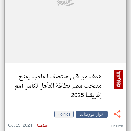
هدف من قبل منتصف الملعب يمنح
منتخب مصر بطاقة التأهل لكأس أمم
إفريقيا 2025
اخبار موريتانيا
Politics
Oct 15, 2024
منذ سنة
UP28TR