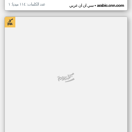
عدد الكلمات: ١١٤ ميديا: ١
•
arabic.cnn.com
سي ان ان عربي