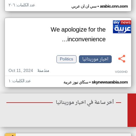
عدد الكلمات: ٢٠٦
•
arabic.cnn.com
سي ان ان عربي
We apologize for the
inconvenience...
اخبار موريتانيا
Politics
Oct 11, 2024
منذ سنة
VG00HD
عدد الكلمات: ١
•
skynewsarabia.com
سكاي نيوز عربية
أخر ساعة في اخبار موريتانيا