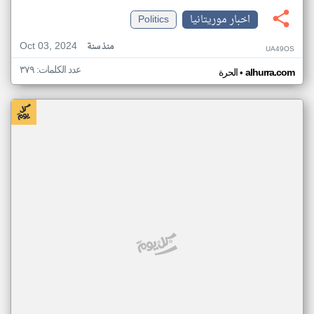
اخبار موريتانيا
Politics
Oct 03, 2024
منذ سنة
UA49OS
عدد الكلمات: ٣٧٩
•
alhurra.com
الحرة