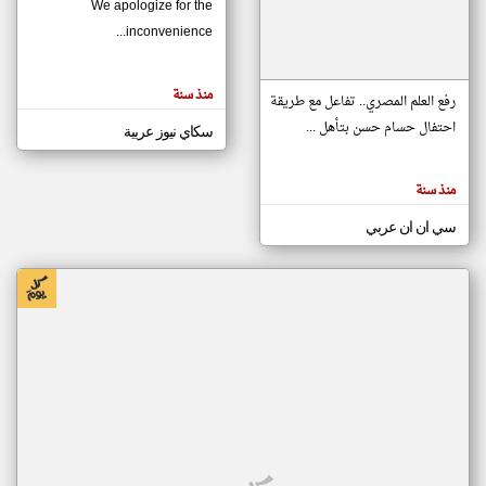
We apologize for the
inconvenience...
klyoum.com
تغيير الدولة
منذ سنة
تعبر
رفع العلم المصري.. تفاعل مع طريقة
مصادر الأخبار من موريتانيا
المقالات
الموجوده
احتفال حسام حسن بتأهل ...
سكاي نيوز عربية
اخبار موريتانيا على مدار الساعة
هنا عن
وجهة
نظر
أهم اخبار موريتانيا العاجلة والمباشرة
كاتبيها.
منذ سنة
سي ان ان عربي