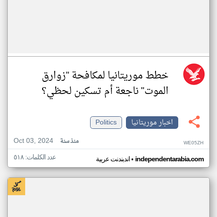
خطط موريتانيا لمكافحة "زوارق
الموت" ناجعة أم تسكين لحظي؟
اخبار موريتانيا
Politics
Oct 03, 2024
منذ سنة
WE05ZH
عدد الكلمات: ٥١٨
•
independentarabia.com
اندبندنت عربية