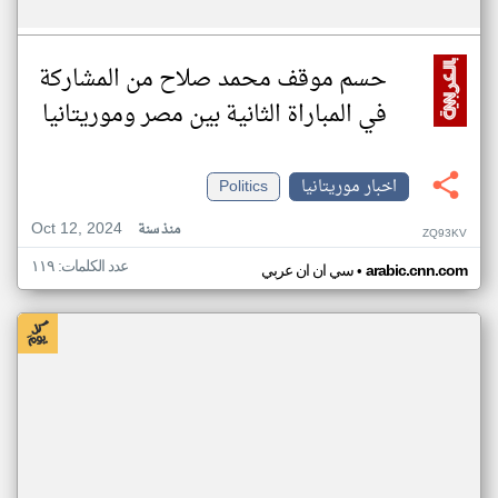
حسم موقف محمد صلاح من المشاركة
في المباراة الثانية بين مصر وموريتانيا
اخبار موريتانيا
Politics
Oct 12, 2024
منذ سنة
ZQ93KV
عدد الكلمات: ١١٩
•
arabic.cnn.com
سي ان ان عربي