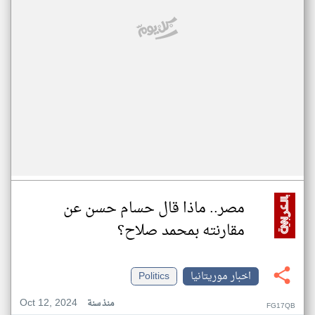
مصر.. ماذا قال حسام حسن عن
مقارنته بمحمد صلاح؟
اخبار موريتانيا
Politics
Oct 12, 2024
منذ سنة
FG17QB