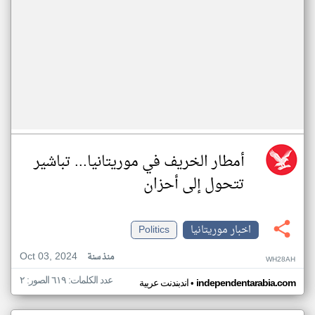
أمطار الخريف في موريتانيا... تباشير
تتحول إلى أحزان
اخبار موريتانيا
Politics
Oct 03, 2024
منذ سنة
WH28AH
عدد الكلمات: ٦١٩ الصور: ٢
•
independentarabia.com
اندبندنت عربية