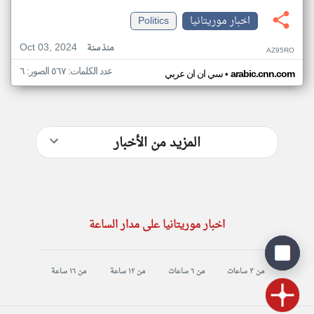
اخبار موريتانيا
Politics
Oct 03, 2024
منذ سنة
AZ95RO
عدد الكلمات: ٥٦٧ الصور: ٦
•
arabic.cnn.com
سي ان ان عربي
المزيد من الأخبار
اخبار موريتانيا على مدار الساعة
من ٣ ساعات
من ٦ ساعات
من ١٢ ساعة
من ١٦ ساعة