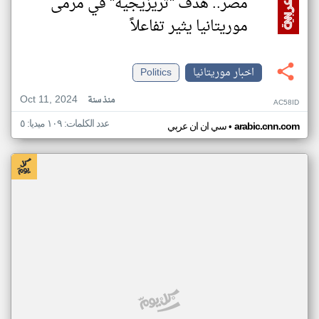
مصر.. هدف "تريزيجيه" في مرمى
موريتانيا يثير تفاعلاً
اخبار موريتانيا
Politics
Oct 11, 2024
منذ سنة
AC58ID
عدد الكلمات: ١٠٩ ميديا: ٥
•
arabic.cnn.com
سي ان ان عربي