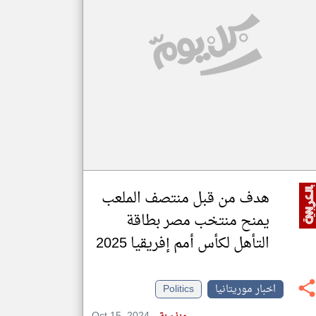
klyoum.com
تغيير الدولة
مصادر الأخبار من موريتانيا
اخبار موريتانيا على مدار الساعة
أهم اخبار موريتانيا العاجلة والمباشرة
هدف من قبل منتصف الملعب
يمنح منتخب مصر بطاقة
التأهل لكأس أمم إفريقيا 2025
اخبار موريتانيا
Politics