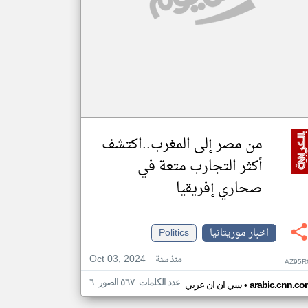
من مصر إلى المغرب..اكتشف
أكثر التجارب متعة في
صحاري إفريقيا
اخبار موريتانيا
Politics
Oct 03, 2024
منذ سنة
AZ95R
عدد الكلمات: ٥٦٧ الصور: ٦
•
arabic.cnn.co
سي ان ان عربي