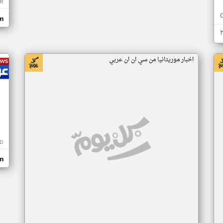
R
m
اخبار موريتانيا من سي ان ان عربي
D
m