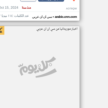
Oct 15, 2024
منذ سنة
AO78QW
عدد الكلمات: ١١٤ ميديا: ٣
•
arabic.cnn.com
سي ان ان عربي
اخبار موريتانيا من سي ان ان عربي