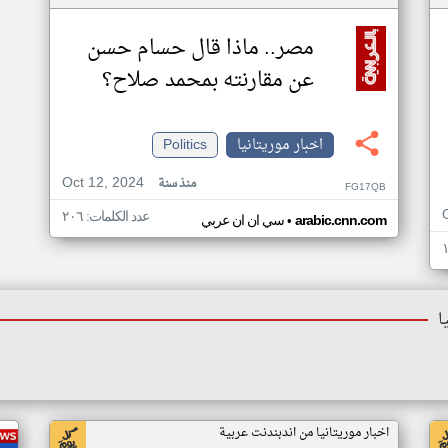
مصر.. ماذا قال حسام حسن
عن مقارنته بمحمد صلاح؟
اخبار موريتانيا
Politics
Oct 12, 2024
منذ سنة
FG17QB
عدد الكلمات: ٢٠٦
•
arabic.cnn.com
سي ان ان عربي
ا
اخبار موريتانيا من اندبندنت عربية