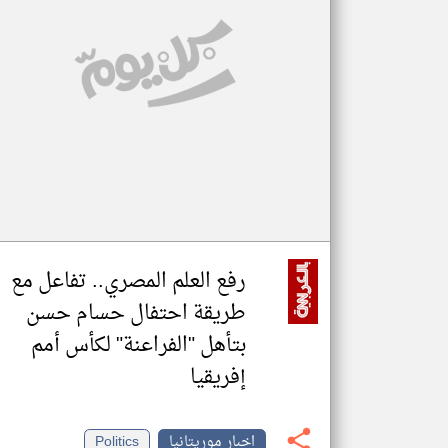
تعبر
المقالات
الموجوده
هنا عن
وجهة
نظر
كاتبيها.
رفع العلم المصري.. تفاعل مع
طريقة احتفال حسام حسن
بتأهل "الفراعنة" لكأس أمم
إفريقيا
اخبار موريتانيا
Politics