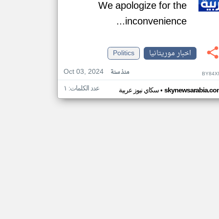
We apologize for the
inconvenience...
اخبار موريتانيا
Politics
Oct 03, 2024
منذ سنة
BY84X
عدد الكلمات: ١
•
skynewsarabia.co
سكاي نيوز عربية