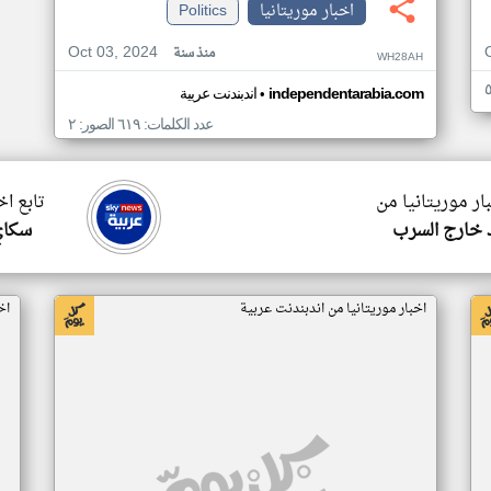
اخبار موريتانيا
Politics
Oct 03, 2024
منذ سنة
WH28AH
•
independentarabia.com
اندبندنت عربية
عدد الكلمات: ٦١٩ الصور: ٢
ار موريتانيا من
تابع اخ
 خارج السرب
سكاي
اخبار موريتانيا من اندبندنت عربية
اخ