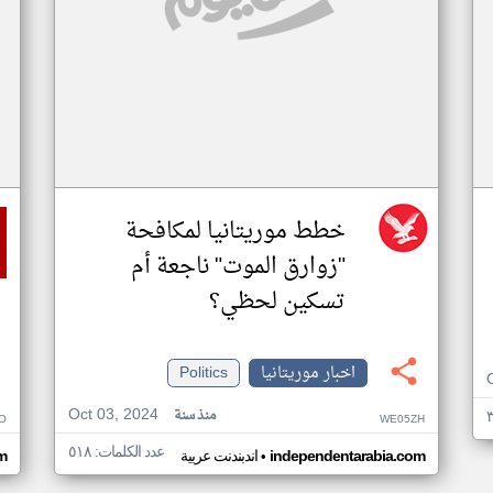
خطط موريتانيا لمكافحة
"زوارق الموت" ناجعة أم
تسكين لحظي؟
اخبار موريتانيا
Politics
Oct 03, 2024
منذ سنة
O
WE05ZH
عدد الكلمات: ٥١٨
•
independentarabia.com
اندبندنت عربية
m