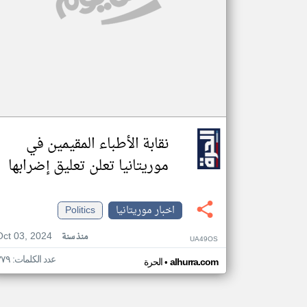
نقابة الأطباء المقيمين في
موريتانيا تعلن تعليق إضرابها
اخبار موريتانيا
Politics
Oct 03, 2024
منذ سنة
UA49OS
عدد الكلمات: ٣٧٩
•
alhurra.com
الحرة