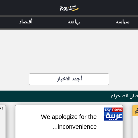
سياسة
رياضة
أقتصاد
أجدد الاخبار
بان الصحراء
اخ
We apologize for the
inconvenience...