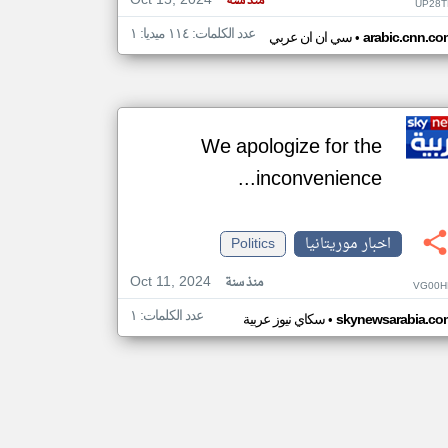
Oct 15, 2024
منذ سنة
UP28T
عدد الكلمات: ١١٤ ميديا: ١
•
arabic.cnn.co
سي ان ان عربي
We apologize for the
inconvenience...
اخبار موريتانيا
Politics
Oct 11, 2024
منذ سنة
VG00H
عدد الكلمات: ١
•
skynewsarabia.co
سكاي نيوز عربية