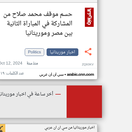
حسم موقف محمد صلاح من
المشاركة في المباراة الثانية
بين مصر وموريتانيا
اخبار موريتانيا
Politics
Oct 12, 2024
منذ سنة
ZQ93KV
عدد الكلمات: ١١٩
•
arabic.cnn.com
سي ان ان عربي
أخر ساعة في اخبار موريتاني
اخبار موريتانيا من سي ان ان عربي