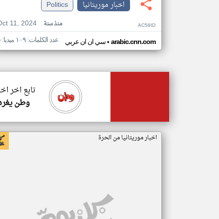
اخبار موريتانيا
Politics
Oct 11, 2024
منذ سنة
AC58ID
عدد الكلمات: ١٠٩ ميديا: ٥
•
arabic.cnn.com
سي ان ان عربي
تابع اخر اخب
وطن يغرد
اخبار موريتانيا من الحرة