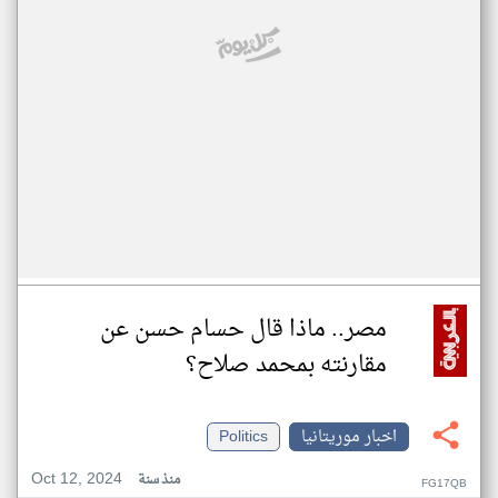
مصر.. ماذا قال حسام حسن عن
مقارنته بمحمد صلاح؟
اخبار موريتانيا
Politics
Oct 12, 2024
منذ سنة
FG17QB