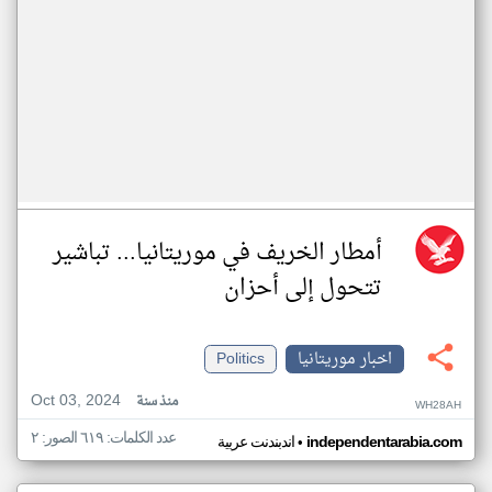
أمطار الخريف في موريتانيا... تباشير
تتحول إلى أحزان
اخبار موريتانيا
Politics
Oct 03, 2024
منذ سنة
WH28AH
عدد الكلمات: ٦١٩ الصور: ٢
•
independentarabia.com
اندبندنت عربية