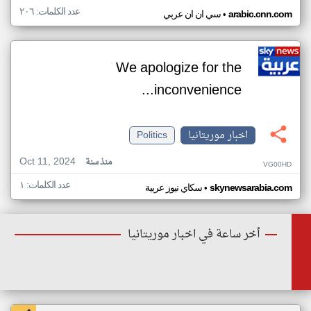
عدد الكلمات: ٢٠٦
•
arabic.cnn.com
سي ان ان عربي
We apologize for the
inconvenience...
اخبار موريتانيا
Politics
Oct 11, 2024
منذ سنة
VG00HD
عدد الكلمات: ١
•
skynewsarabia.com
سكاي نيوز عربية
أخر ساعة في اخبار موريتانيا