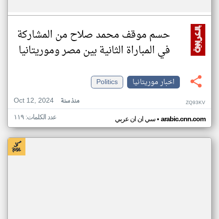
حسم موقف محمد صلاح من المشاركة
في المباراة الثانية بين مصر وموريتانيا
اخبار موريتانيا
Politics
Oct 12, 2024
منذ سنة
ZQ93KV
عدد الكلمات: ١١٩
•
arabic.cnn.com
سي ان ان عربي