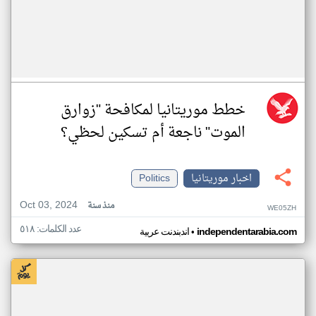
خطط موريتانيا لمكافحة "زوارق
الموت" ناجعة أم تسكين لحظي؟
اخبار موريتانيا
Politics
Oct 03, 2024
منذ سنة
WE05ZH
عدد الكلمات: ٥١٨
•
independentarabia.com
اندبندنت عربية