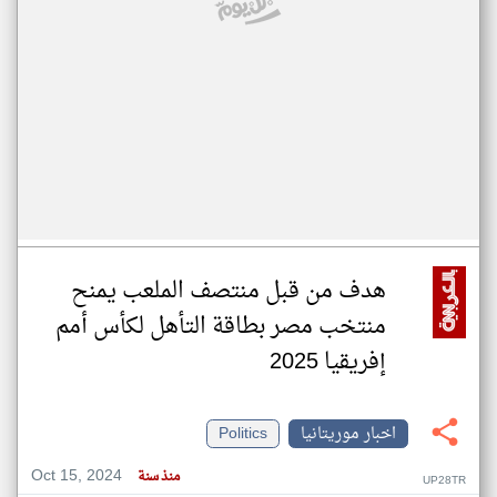
هدف من قبل منتصف الملعب يمنح
منتخب مصر بطاقة التأهل لكأس أمم
إفريقيا 2025
اخبار موريتانيا
Politics
Oct 15, 2024
منذ سنة
UP28TR