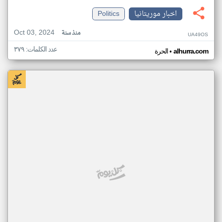
اخبار موريتانيا
Politics
Oct 03, 2024
منذ سنة
UA49OS
عدد الكلمات: ٣٧٩
•
alhurra.com
الحرة