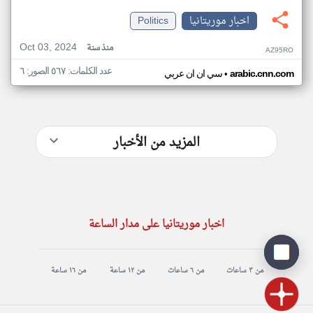
اخبار موريتانيا
Politics
Oct 03, 2024
منذ سنة
AZ95RO
عدد الكلمات: ٥٦٧ الصور: ٦
•
arabic.cnn.com
سي ان ان عربي
المزيد من الأخبار
اخبار موريتانيا على مدار الساعة
من ٣ ساعات
من ٦ ساعات
من ١٢ ساعة
من ١٦ ساعة