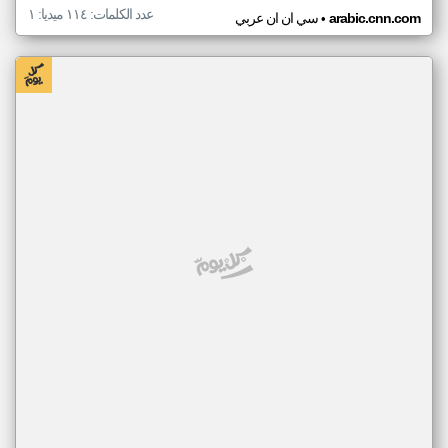
عدد الكلمات: ١١٤ ميديا: ١
•
arabic.cnn.com
سي ان ان عربي