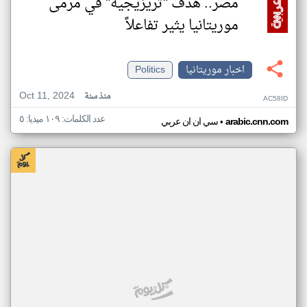
مصر.. هدف "تريزيجيه" في مرمى
موريتانيا يثير تفاعلاً
اخبار موريتانيا
Politics
Oct 11, 2024
منذ سنة
AC58ID
عدد الكلمات: ١٠٩ ميديا: ٥
•
arabic.cnn.com
سي ان ان عربي