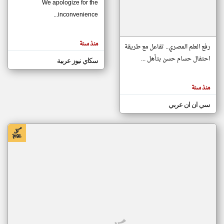
We apologize for the
inconvenience...
klyoum.com
تغيير الدولة
منذ سنة
تعبر
رفع العلم المصري.. تفاعل مع طريقة
مصادر الأخبار من موريتانيا
المقالات
الموجوده
احتفال حسام حسن بتأهل ...
سكاي نيوز عربية
اخبار موريتانيا على مدار الساعة
هنا عن
وجهة
نظر
أهم اخبار موريتانيا العاجلة والمباشرة
كاتبيها.
منذ سنة
سي ان ان عربي