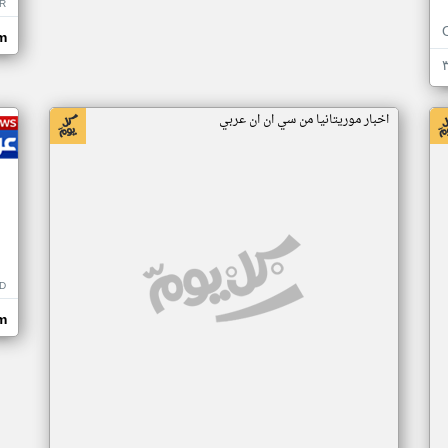
R
m
اخبار موريتانيا من سي ان ان عربي
D
m