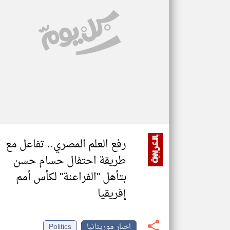
تعبر
المقالات
الموجوده
هنا عن
وجهة
نظر
كاتبيها.
رفع العلم المصري.. تفاعل مع
طريقة احتفال حسام حسن
بتأهل "الفراعنة" لكأس أمم
إفريقيا
اخبار موريتانيا
Politics