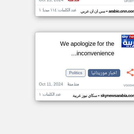
Oct 15, 2024
منذ سنة
UP28T
عدد الكلمات: ١١٤ ميديا: ١
•
arabic.cnn.co
سي ان ان عربي
We apologize for the
inconvenience...
اخبار موريتانيا
Politics
Oct 11, 2024
منذ سنة
VG00H
عدد الكلمات: ١
•
skynewsarabia.co
سكاي نيوز عربية