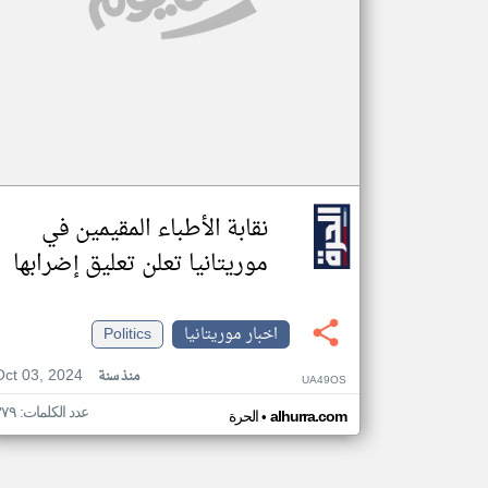
نقابة الأطباء المقيمين في
موريتانيا تعلن تعليق إضرابها
اخبار موريتانيا
Politics
Oct 03, 2024
منذ سنة
UA49OS
عدد الكلمات: ٣٧٩
•
alhurra.com
الحرة