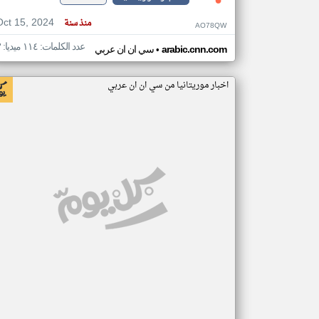
Oct 15, 2024
منذ سنة
AO78QW
عدد الكلمات: ١١٤ ميديا: ٣
•
arabic.cnn.com
سي ان ان عربي
اخبار موريتانيا من سي ان ان عربي