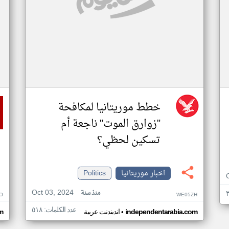
خطط موريتانيا لمكافحة
"زوارق الموت" ناجعة أم
تسكين لحظي؟
اخبار موريتانيا
Politics
Oct 03, 2024
منذ سنة
O
WE05ZH
عدد الكلمات: ٥١٨
•
independentarabia.com
اندبندنت عربية
m