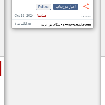
اخبار موريتانيا
Politics
Oct 15, 2024
منذ سنة
XF30UM
عدد الكلمات: ١
•
skynewsarabia.com
سكاي نيوز عربية