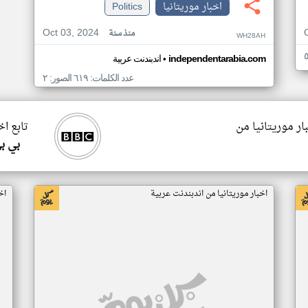
اخبار موريتانيا
Politics
Oct 03, 2024
منذ سنة
WH28AH
•
independentarabia.com
اندبندنت عربية
عدد الكلمات: ٦١٩ الصور: ٢
ار موريتانيا من
تابع اخ
بي ب
اخبار موريتانيا من اندبندنت عربية
اخ