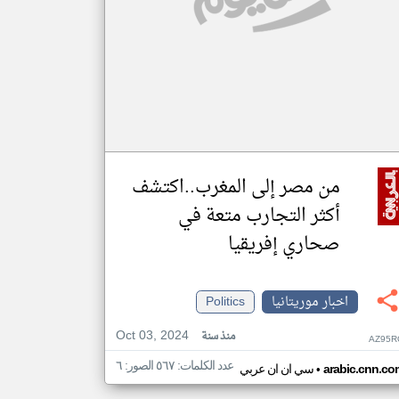
من مصر إلى المغرب..اكتشف
أكثر التجارب متعة في
صحاري إفريقيا
اخبار موريتانيا
Politics
Oct 03, 2024
منذ سنة
AZ95R
عدد الكلمات: ٥٦٧ الصور: ٦
•
arabic.cnn.co
سي ان ان عربي