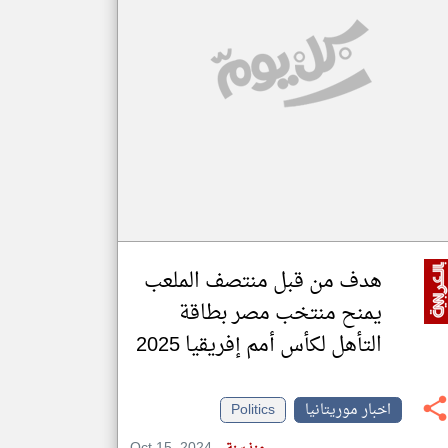
klyoum.com
تغيير الدولة
مصادر الأخبار من موريتانيا
اخبار موريتانيا على مدار الساعة
أهم اخبار موريتانيا العاجلة والمباشرة
هدف من قبل منتصف الملعب
يمنح منتخب مصر بطاقة
التأهل لكأس أمم إفريقيا 2025
اخبار موريتانيا
Politics