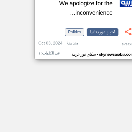
We apologize for the
inconvenience...
اخبار موريتانيا
Politics
Oct 03, 2024
منذ سنة
BY84X
عدد الكلمات: ١
•
skynewsarabia.co
سكاي نيوز عربية