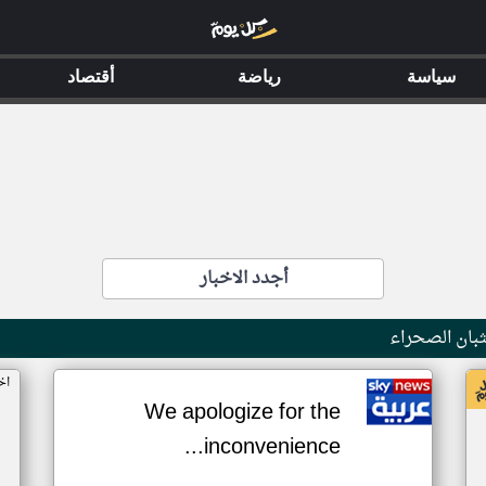
سياسة
رياضة
أقتصاد
أجدد الاخبار
بان الصحراء
اخ
We apologize for the
inconvenience...