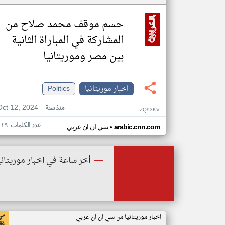
حسم موقف محمد صلاح من
المشاركة في المباراة الثانية
بين مصر وموريتانيا
اخبار موريتانيا
Politics
Oct 12, 2024
منذ سنة
ZQ93KV
عدد الكلمات: ١١٩
•
arabic.cnn.com
سي ان ان عربي
أخر ساعة في اخبار موريتاني
اخبار موريتانيا من سي ان ان عربي