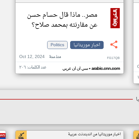
مصر.. ماذا قال حسام حسن
عن مقارنته بمحمد صلاح؟
اخبار موريتانيا
Politics
Oct 12, 2024
منذ سنة
FG17QB
عدد الكلمات: ٢٠٦
•
arabic.cnn.com
سي ان ان عربي
ا
اخبار موريتانيا من اندبندنت عربية