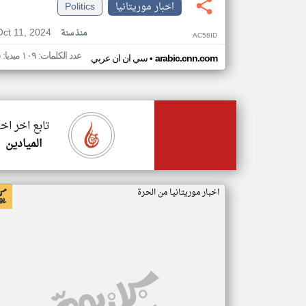
اخبار موريتانيا
Politics
Oct 11, 2024
منذ سنة
AC58ID
عدد الكلمات: ١٠٩ ميديا: ٥
•
arabic.cnn.com
سي ان ان عربي
تابع اخر اخب
الميادين
اخبار موريتانيا من الحرة