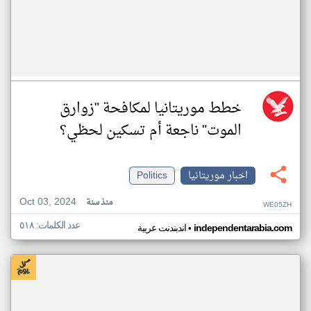
خطط موريتانيا لمكافحة "زوارق
الموت" ناجعة أم تسكين لحظي؟
اخبار موريتانيا
Politics
Oct 03, 2024
منذ سنة
WE05ZH
عدد الكلمات: ٥١٨
•
independentarabia.com
اندبندنت عربية