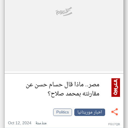
مصر.. ماذا قال حسام حسن عن
مقارنته بمحمد صلاح؟
اخبار موريتانيا
Politics
Oct 12, 2024
منذ سنة
FG17QB