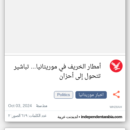
أمطار الخريف في موريتانيا... تباشير
تتحول إلى أحزان
اخبار موريتانيا
Politics
Oct 03, 2024
منذ سنة
WH28AH
عدد الكلمات: ٦١٩ الصور: ٢
•
independentarabia.com
اندبندنت عربية