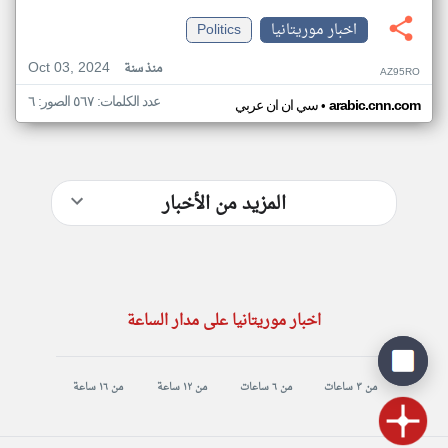
اخبار موريتانيا
Politics
Oct 03, 2024
منذ سنة
AZ95RO
عدد الكلمات: ٥٦٧ الصور: ٦
•
arabic.cnn.com
سي ان ان عربي
المزيد من الأخبار
اخبار موريتانيا على مدار الساعة
من ٣ ساعات
من ٦ ساعات
من ١٢ ساعة
من ١٦ ساعة