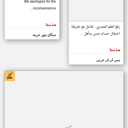
We apologize for the
inconvenience...
klyoum.com
تغيير الدولة
منذ سنة
تعبر
رفع العلم المصري.. تفاعل مع طريقة
مصادر الأخبار من موريتانيا
المقالات
الموجوده
احتفال حسام حسن بتأهل ...
سكاي نيوز عربية
اخبار موريتانيا على مدار الساعة
هنا عن
وجهة
نظر
أهم اخبار موريتانيا العاجلة والمباشرة
كاتبيها.
منذ سنة
سي ان ان عربي