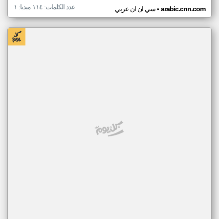
عدد الكلمات: ١١٤ ميديا: ١
•
arabic.cnn.com
سي ان ان عربي