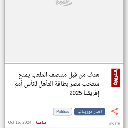
هدف من قبل منتصف الملعب يمنح
منتخب مصر بطاقة التأهل لكأس أمم
إفريقيا 2025
اخبار موريتانيا
Politics
Oct 15, 2024
منذ سنة
UP28TR