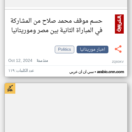
حسم موقف محمد صلاح من المشاركة
في المباراة الثانية بين مصر وموريتانيا
اخبار موريتانيا
Politics
Oct 12, 2024
منذ سنة
ZQ93KV
عدد الكلمات: ١١٩
•
arabic.cnn.com
سي ان ان عربي