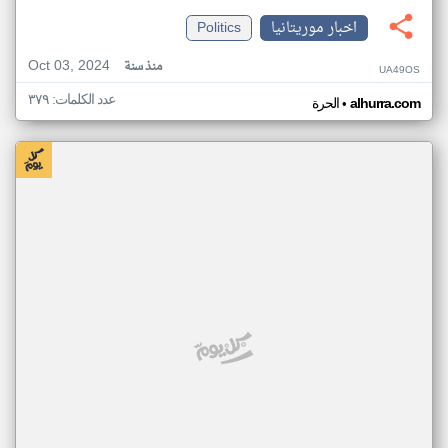
اخبار موريتانيا
Politics
Oct 03, 2024
منذ سنة
UA49OS
عدد الكلمات: ٣٧٩
•
alhurra.com
الحرة