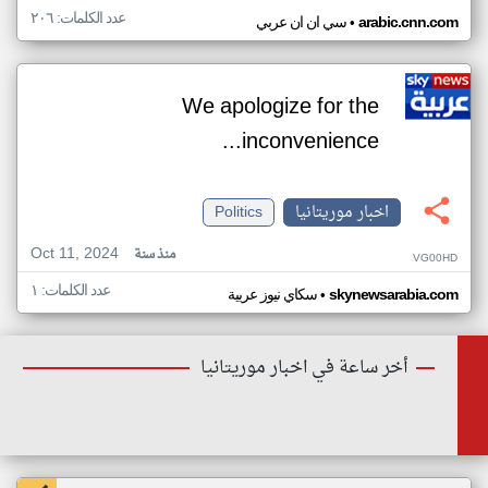
عدد الكلمات: ٢٠٦
•
arabic.cnn.com
سي ان ان عربي
We apologize for the
inconvenience...
اخبار موريتانيا
Politics
Oct 11, 2024
منذ سنة
VG00HD
عدد الكلمات: ١
•
skynewsarabia.com
سكاي نيوز عربية
أخر ساعة في اخبار موريتانيا