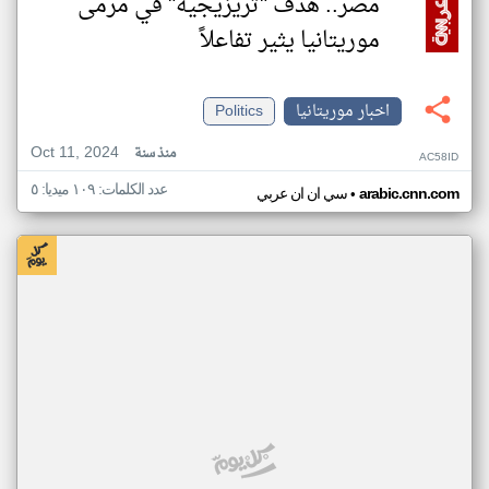
مصر.. هدف "تريزيجيه" في مرمى
موريتانيا يثير تفاعلاً
اخبار موريتانيا
Politics
Oct 11, 2024
منذ سنة
AC58ID
عدد الكلمات: ١٠٩ ميديا: ٥
•
arabic.cnn.com
سي ان ان عربي