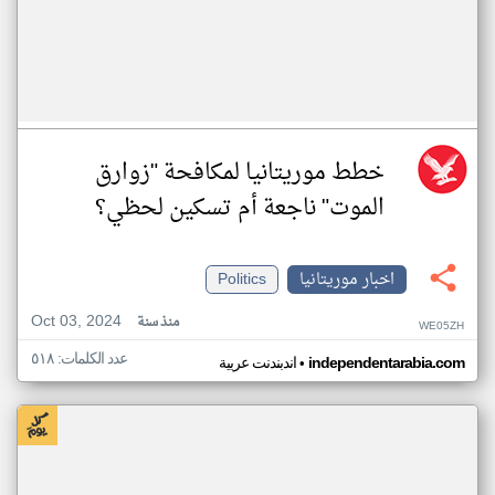
خطط موريتانيا لمكافحة "زوارق
الموت" ناجعة أم تسكين لحظي؟
اخبار موريتانيا
Politics
Oct 03, 2024
منذ سنة
WE05ZH
عدد الكلمات: ٥١٨
•
independentarabia.com
اندبندنت عربية