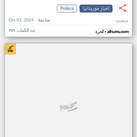
اخبار موريتانيا
Politics
Oct 03, 2024
منذ سنة
UA49OS
عدد الكلمات: ٣٧٩
•
alhurra.com
الحرة