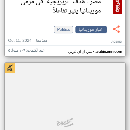
مصر.. هدف "تريزيجيه" في مرمى
موريتانيا يثير تفاعلاً
اخبار موريتانيا
Politics
Oct 11, 2024
منذ سنة
AC58ID
عدد الكلمات: ١٠٩ ميديا: ٥
•
arabic.cnn.com
سي ان ان عربي