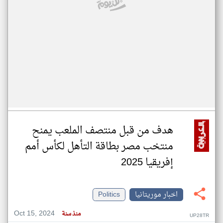
هدف من قبل منتصف الملعب يمنح
منتخب مصر بطاقة التأهل لكأس أمم
إفريقيا 2025
اخبار موريتانيا
Politics
Oct 15, 2024
منذ سنة
UP28TR