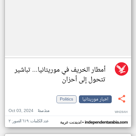
أمطار الخريف في موريتانيا... تباشير
تتحول إلى أحزان
اخبار موريتانيا
Politics
Oct 03, 2024
منذ سنة
WH28AH
عدد الكلمات: ٦١٩ الصور: ٢
•
independentarabia.com
اندبندنت عربية