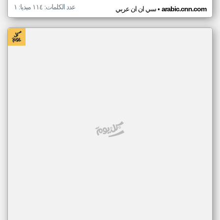
عدد الكلمات: ١١٤ ميديا: ١
•
arabic.cnn.com
سي ان ان عربي