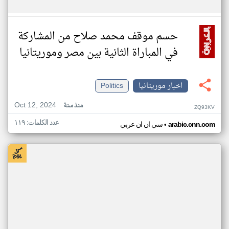
حسم موقف محمد صلاح من المشاركة
في المباراة الثانية بين مصر وموريتانيا
اخبار موريتانيا
Politics
Oct 12, 2024
منذ سنة
ZQ93KV
عدد الكلمات: ١١٩
•
arabic.cnn.com
سي ان ان عربي