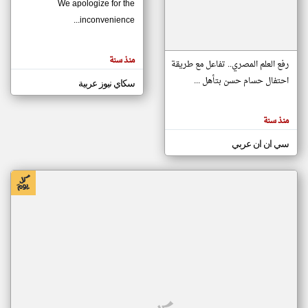
We apologize for the
inconvenience...
klyoum.com
تغيير الدولة
منذ سنة
تعبر
رفع العلم المصري.. تفاعل مع طريقة
مصادر الأخبار من موريتانيا
المقالات
الموجوده
احتفال حسام حسن بتأهل ...
سكاي نيوز عربية
اخبار موريتانيا على مدار الساعة
هنا عن
وجهة
نظر
أهم اخبار موريتانيا العاجلة والمباشرة
كاتبيها.
منذ سنة
سي ان ان عربي