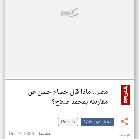
مصر.. ماذا قال حسام حسن عن
مقارنته بمحمد صلاح؟
اخبار موريتانيا
Politics
Oct 12, 2024
منذ سنة
FG17QB