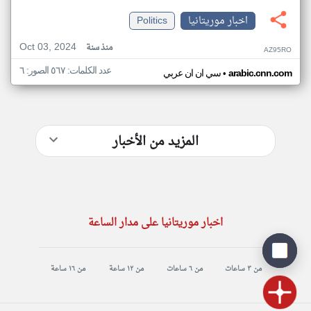
اخبار موريتانيا
Politics
Oct 03, 2024
منذ سنة
AZ95RO
عدد الكلمات: ٥٦٧ الصور: ٦
•
arabic.cnn.com
سي ان ان عربي
المزيد من الأخبار
اخبار موريتانيا على مدار الساعة
من ٣ ساعات
من ٦ ساعات
من ١٢ ساعة
من ١٦ ساعة