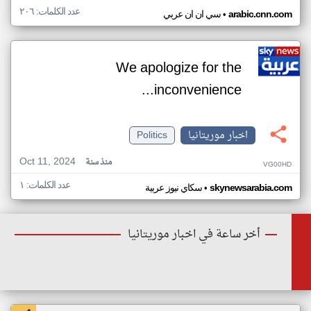
عدد الكلمات: ٢٠٦
•
arabic.cnn.com
سي ان ان عربي
We apologize for the
inconvenience...
اخبار موريتانيا
Politics
Oct 11, 2024
منذ سنة
VG00HD
عدد الكلمات: ١
•
skynewsarabia.com
سكاي نيوز عربية
أخر ساعة في اخبار موريتانيا