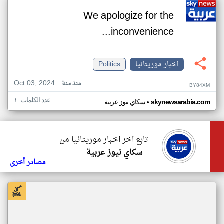
We apologize for the
inconvenience...
اخبار موريتانيا
Politics
Oct 03, 2024
منذ سنة
BY84XM
عدد الكلمات: ١
•
skynewsarabia.com
سكاي نيوز عربية
تابع اخر اخبار موريتانيا من
سكاي نيوز عربية
مصادر أخرى