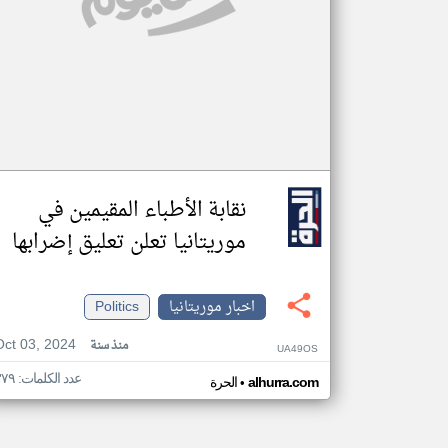
نقابة الأطباء المقيمين في
موريتانيا تعلن تعليق إضرابها
اخبار موريتانيا
Politics
Oct 03, 2024
منذ سنة
UA49OS
عدد الكلمات: ٣٧٩
•
alhurra.com
الحرة