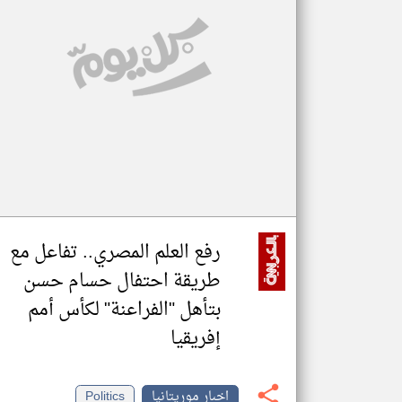
تعبر
المقالات
الموجوده
هنا عن
وجهة
نظر
كاتبيها.
رفع العلم المصري.. تفاعل مع
طريقة احتفال حسام حسن
بتأهل "الفراعنة" لكأس أمم
إفريقيا
اخبار موريتانيا
Politics