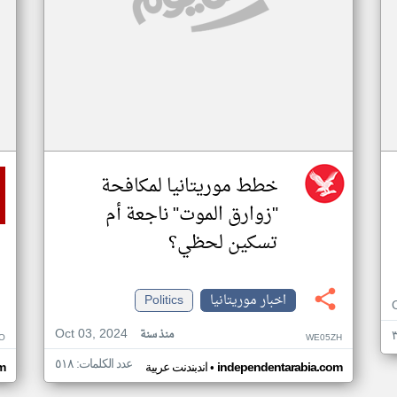
خطط موريتانيا لمكافحة
"زوارق الموت" ناجعة أم
تسكين لحظي؟
اخبار موريتانيا
Politics
Oct 03, 2024
منذ سنة
O
WE05ZH
عدد الكلمات: ٥١٨
•
independentarabia.com
اندبندنت عربية
m