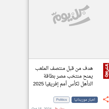
klyoum.com
تغيير الدولة
مصادر الأخبار من موريتانيا
اخبار موريتانيا على مدار الساعة
أهم اخبار موريتانيا العاجلة والمباشرة
هدف من قبل منتصف الملعب
يمنح منتخب مصر بطاقة
التأهل لكأس أمم إفريقيا 2025
اخبار موريتانيا
Politics