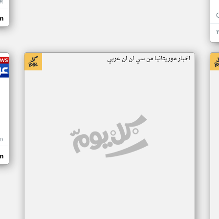
R
m
اخبار موريتانيا من سي ان ان عربي
D
m