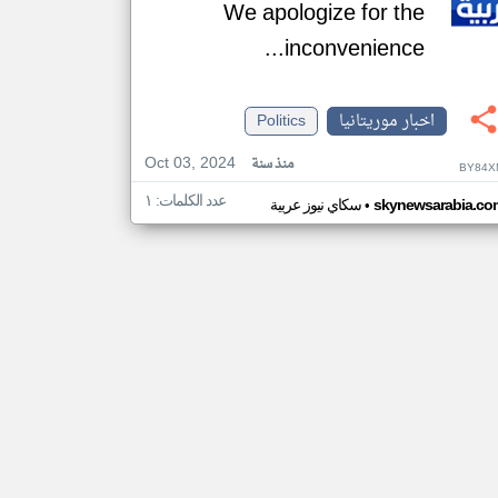
We apologize for the
inconvenience...
اخبار موريتانيا
Politics
Oct 03, 2024
منذ سنة
BY84X
عدد الكلمات: ١
•
skynewsarabia.co
سكاي نيوز عربية