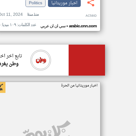
اخبار موريتانيا
Politics
Oct 11, 2024
منذ سنة
AC58ID
عدد الكلمات: ١٠٩ ميديا: ٥
•
arabic.cnn.com
سي ان ان عربي
تابع اخر اخب
وطن يغرد
اخبار موريتانيا من الحرة