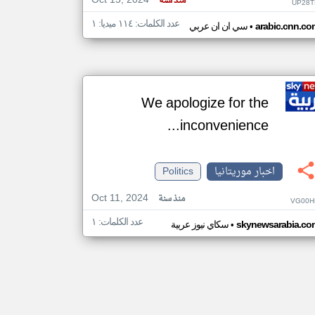
Oct 15, 2024
منذ سنة
UP28T
عدد الكلمات: ١١٤ ميديا: ١
•
arabic.cnn.co
سي ان ان عربي
We apologize for the
inconvenience...
اخبار موريتانيا
Politics
Oct 11, 2024
منذ سنة
VG00H
عدد الكلمات: ١
•
skynewsarabia.co
سكاي نيوز عربية