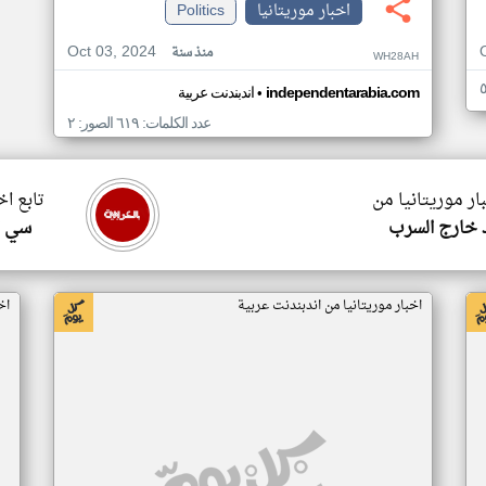
اخبار موريتانيا
Politics
Oct 03, 2024
منذ سنة
WH28AH
•
independentarabia.com
اندبندنت عربية
عدد الكلمات: ٦١٩ الصور: ٢
ار موريتانيا من
تابع اخ
 خارج السرب
سي ا
اخبار موريتانيا من اندبندنت عربية
اخ