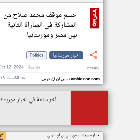
حسم موقف محمد صلاح من
المشاركة في المباراة الثانية
بين مصر وموريتانيا
اخبار موريتانيا
Politics
Oct 12, 2024
منذ سنة
ZQ93KV
عدد الكلمات: ١١٩
•
arabic.cnn.com
سي ان ان عربي
أخر ساعة في اخبار موريتاني
اخبار موريتانيا من سي ان ان عربي