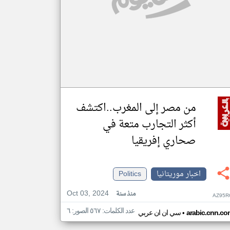
من مصر إلى المغرب..اكتشف
أكثر التجارب متعة في
صحاري إفريقيا
اخبار موريتانيا
Politics
Oct 03, 2024
منذ سنة
AZ95R
عدد الكلمات: ٥٦٧ الصور: ٦
•
arabic.cnn.co
سي ان ان عربي