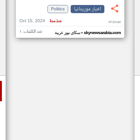
اخبار موريتانيا
Politics
Oct 15, 2024
منذ سنة
XF30UM
عدد الكلمات: ١
•
skynewsarabia.com
سكاي نيوز عربية