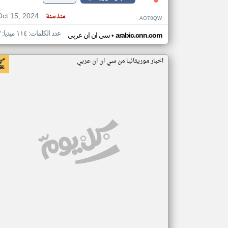
Oct 15, 2024
منذ سنة
AO78QW
عدد الكلمات: ١١٤ ميديا: ٣
•
arabic.cnn.com
سي ان ان عربي
اخبار موريتانيا من سي ان ان عربي