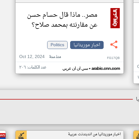
مصر.. ماذا قال حسام حسن
عن مقارنته بمحمد صلاح؟
اخبار موريتانيا
Politics
Oct 12, 2024
منذ سنة
FG17QB
عدد الكلمات: ٢٠٦
•
arabic.cnn.com
سي ان ان عربي
ا
اخبار موريتانيا من اندبندنت عربية