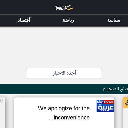
سياسة
رياضة
أقتصاد
أجدد الاخبار
بان الصحراء
اخ
We apologize for the
inconvenience...