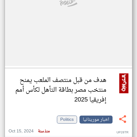
هدف من قبل منتصف الملعب يمنح
منتخب مصر بطاقة التأهل لكأس أمم
إفريقيا 2025
اخبار موريتانيا
Politics
Oct 15, 2024
منذ سنة
UP28TR