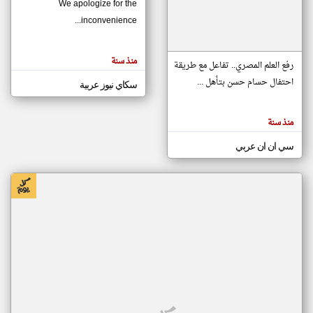
We apologize for the
inconvenience...
klyoum.com
تغيير الدولة
منذ سنة
تعبر
رفع العلم المصري.. تفاعل مع طريقة
مصادر الأخبار من موريتانيا
المقالات
الموجوده
احتفال حسام حسن بتأهل ...
سكاي نيوز عربية
اخبار موريتانيا على مدار الساعة
هنا عن
وجهة
نظر
أهم اخبار موريتانيا العاجلة والمباشرة
كاتبيها.
منذ سنة
سي ان ان عربي