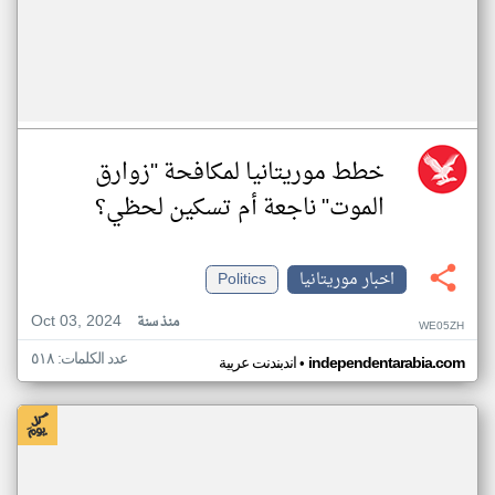
خطط موريتانيا لمكافحة "زوارق
الموت" ناجعة أم تسكين لحظي؟
اخبار موريتانيا
Politics
Oct 03, 2024
منذ سنة
WE05ZH
عدد الكلمات: ٥١٨
•
independentarabia.com
اندبندنت عربية