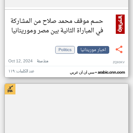
حسم موقف محمد صلاح من المشاركة
في المباراة الثانية بين مصر وموريتانيا
اخبار موريتانيا
Politics
Oct 12, 2024
منذ سنة
ZQ93KV
عدد الكلمات: ١١٩
•
arabic.cnn.com
سي ان ان عربي