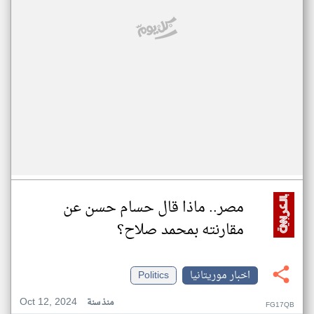
مصر.. ماذا قال حسام حسن عن
مقارنته بمحمد صلاح؟
اخبار موريتانيا
Politics
Oct 12, 2024
منذ سنة
FG17QB