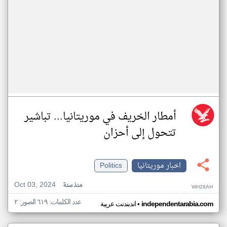
أمطار الخريف في موريتانيا... تباشير
تتحول إلى أحزان
اخبار موريتانيا
Politics
Oct 03, 2024
منذ سنة
WH28AH
عدد الكلمات: ٦١٩ الصور: ٢
•
independentarabia.com
اندبندنت عربية