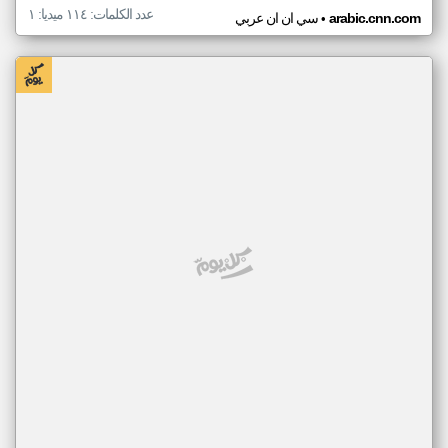
عدد الكلمات: ١١٤ ميديا: ١
•
arabic.cnn.com
سي ان ان عربي