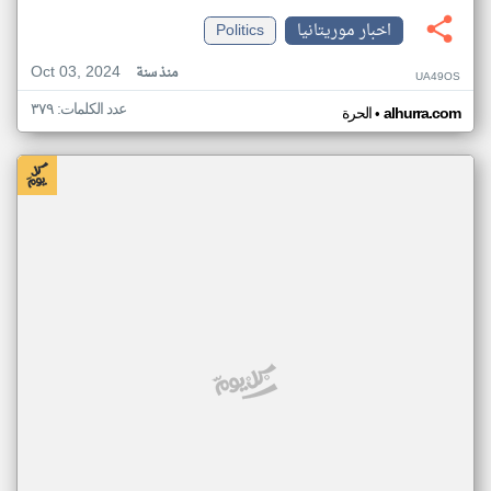
اخبار موريتانيا
Politics
Oct 03, 2024
منذ سنة
UA49OS
عدد الكلمات: ٣٧٩
•
alhurra.com
الحرة