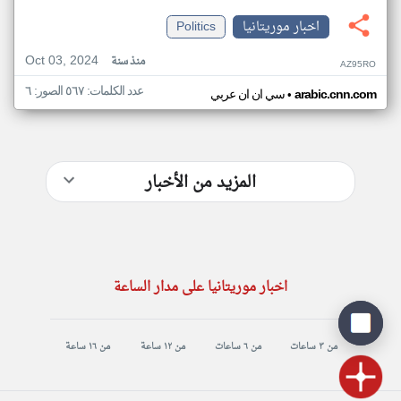
اخبار موريتانيا
Politics
Oct 03, 2024
منذ سنة
AZ95RO
عدد الكلمات: ٥٦٧ الصور: ٦
•
arabic.cnn.com
سي ان ان عربي
المزيد من الأخبار
اخبار موريتانيا على مدار الساعة
من ٣ ساعات
من ٦ ساعات
من ١٢ ساعة
من ١٦ ساعة