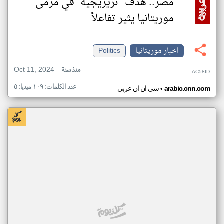
مصر.. هدف "تريزيجيه" في مرمى
موريتانيا يثير تفاعلاً
اخبار موريتانيا
Politics
Oct 11, 2024
منذ سنة
AC58ID
عدد الكلمات: ١٠٩ ميديا: ٥
•
arabic.cnn.com
سي ان ان عربي