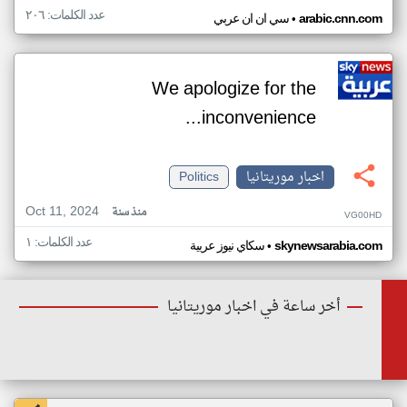
عدد الكلمات: ٢٠٦
•
arabic.cnn.com
سي ان ان عربي
We apologize for the
inconvenience...
اخبار موريتانيا
Politics
Oct 11, 2024
منذ سنة
VG00HD
عدد الكلمات: ١
•
skynewsarabia.com
سكاي نيوز عربية
أخر ساعة في اخبار موريتانيا