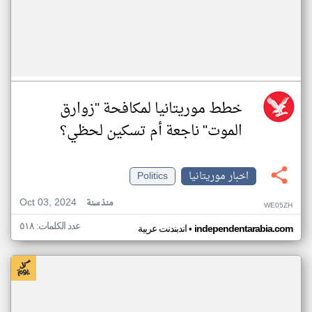
خطط موريتانيا لمكافحة "زوارق
الموت" ناجعة أم تسكين لحظي؟
اخبار موريتانيا
Politics
Oct 03, 2024
منذ سنة
WE05ZH
عدد الكلمات: ٥١٨
•
independentarabia.com
اندبندنت عربية