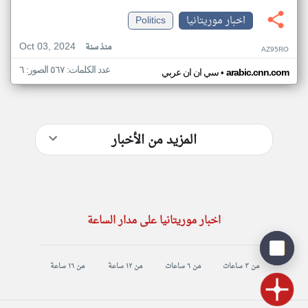
اخبار موريتانيا
Politics
Oct 03, 2024
منذ سنة
AZ95RO
عدد الكلمات: ٥٦٧ الصور: ٦
•
arabic.cnn.com
سي ان ان عربي
المزيد من الأخبار
اخبار موريتانيا على مدار الساعة
من ٣ ساعات
من ٦ ساعات
من ١٢ ساعة
من ١٦ ساعة