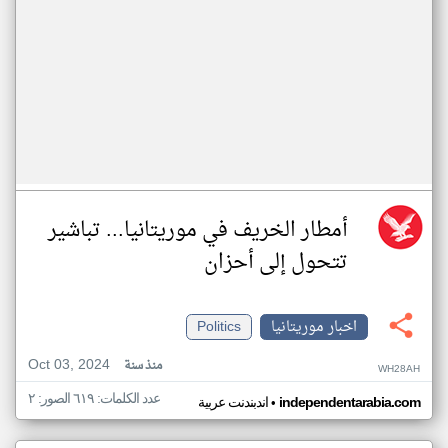
أمطار الخريف في موريتانيا... تباشير
تتحول إلى أحزان
اخبار موريتانيا
Politics
Oct 03, 2024
منذ سنة
WH28AH
عدد الكلمات: ٦١٩ الصور: ٢
•
independentarabia.com
اندبندنت عربية