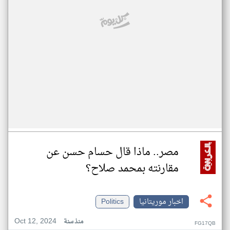
مصر.. ماذا قال حسام حسن عن
مقارنته بمحمد صلاح؟
اخبار موريتانيا
Politics
Oct 12, 2024
منذ سنة
FG17QB