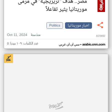
مصر.. هدف "تريزيجيه" في مرمى
موريتانيا يثير تفاعلاً
اخبار موريتانيا
Politics
Oct 11, 2024
منذ سنة
AC58ID
عدد الكلمات: ١٠٩ ميديا: ٥
•
arabic.cnn.com
سي ان ان عربي