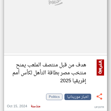
هدف من قبل منتصف الملعب يمنح
منتخب مصر بطاقة التأهل لكأس أمم
إفريقيا 2025
اخبار موريتانيا
Politics
Oct 15, 2024
منذ سنة
UP28TR