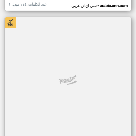
عدد الكلمات: ١١٤ ميديا: ١
•
arabic.cnn.com
سي ان ان عربي