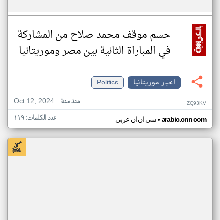
حسم موقف محمد صلاح من المشاركة
في المباراة الثانية بين مصر وموريتانيا
اخبار موريتانيا
Politics
Oct 12, 2024
منذ سنة
ZQ93KV
عدد الكلمات: ١١٩
•
arabic.cnn.com
سي ان ان عربي