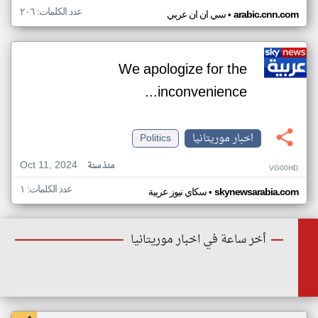
عدد الكلمات: ٢٠٦
•
arabic.cnn.com
سي ان ان عربي
We apologize for the
inconvenience...
اخبار موريتانيا
Politics
Oct 11, 2024
منذ سنة
VG00HD
عدد الكلمات: ١
•
skynewsarabia.com
سكاي نيوز عربية
أخر ساعة في اخبار موريتانيا