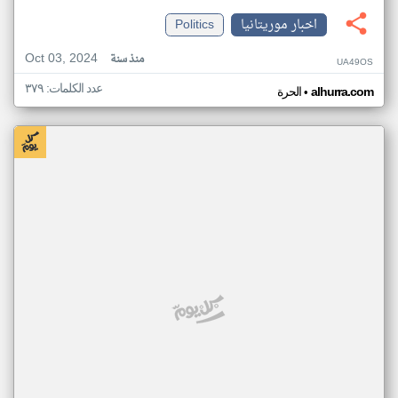
اخبار موريتانيا
Politics
Oct 03, 2024
منذ سنة
UA49OS
عدد الكلمات: ٣٧٩
•
alhurra.com
الحرة