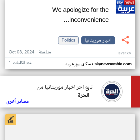
We apologize for the
inconvenience...
اخبار موريتانيا
Politics
Oct 03, 2024
منذ سنة
BY84XM
عدد الكلمات: ١
•
skynewsarabia.com
سكاي نيوز عربية
تابع اخر اخبار موريتانيا من
الحرة
مصادر أخرى