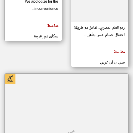
We apologize for the
inconvenience...
klyoum.com
تغيير الدولة
منذ سنة
تعبر
رفع العلم المصري.. تفاعل مع طريقة
مصادر الأخبار من موريتانيا
المقالات
الموجوده
احتفال حسام حسن بتأهل ...
سكاي نيوز عربية
اخبار موريتانيا على مدار الساعة
هنا عن
وجهة
نظر
أهم اخبار موريتانيا العاجلة والمباشرة
كاتبيها.
منذ سنة
سي ان ان عربي