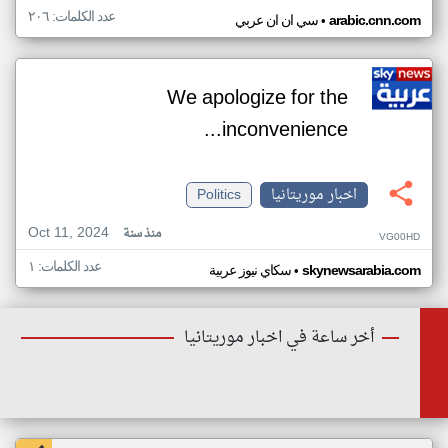
عدد الكلمات: ٢٠٦
•
arabic.cnn.com
سي ان ان عربي
We apologize for the
inconvenience...
اخبار موريتانيا
Politics
Oct 11, 2024
منذ سنة
VG00HD
عدد الكلمات: ١
•
skynewsarabia.com
سكاي نيوز عربية
أخر ساعة في اخبار موريتانيا