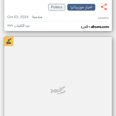
اخبار موريتانيا
Politics
Oct 03, 2024
منذ سنة
UA49OS
عدد الكلمات: ٣٧٩
•
alhurra.com
الحرة