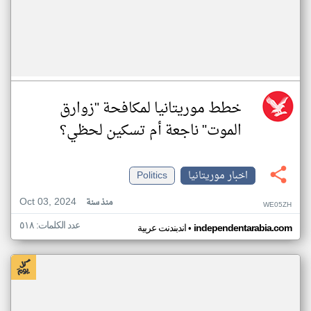
خطط موريتانيا لمكافحة "زوارق
الموت" ناجعة أم تسكين لحظي؟
اخبار موريتانيا
Politics
Oct 03, 2024
منذ سنة
WE05ZH
عدد الكلمات: ٥١٨
•
independentarabia.com
اندبندنت عربية