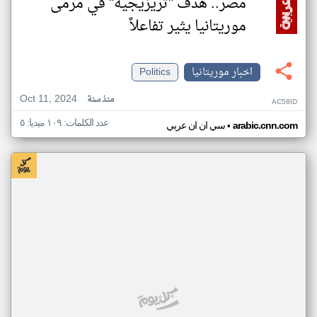
مصر.. هدف "تريزيجيه" في مرمى
موريتانيا يثير تفاعلاً
اخبار موريتانيا
Politics
Oct 11, 2024
منذ سنة
AC58ID
عدد الكلمات: ١٠٩ ميديا: ٥
•
arabic.cnn.com
سي ان ان عربي