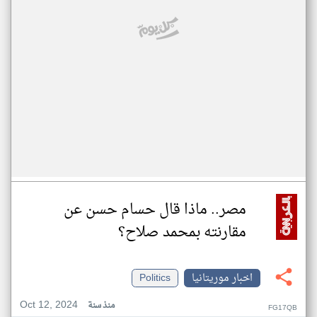
مصر.. ماذا قال حسام حسن عن
مقارنته بمحمد صلاح؟
اخبار موريتانيا
Politics
Oct 12, 2024
منذ سنة
FG17QB