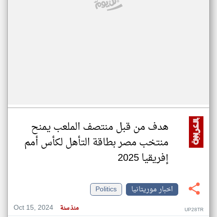
هدف من قبل منتصف الملعب يمنح
منتخب مصر بطاقة التأهل لكأس أمم
إفريقيا 2025
اخبار موريتانيا
Politics
Oct 15, 2024
منذ سنة
UP28TR