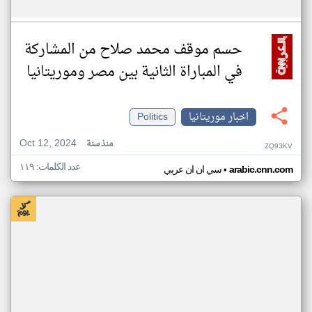
حسم موقف محمد صلاح من المشاركة
في المباراة الثانية بين مصر وموريتانيا
اخبار موريتانيا
Politics
Oct 12, 2024
منذ سنة
ZQ93KV
عدد الكلمات: ١١٩
•
arabic.cnn.com
سي ان ان عربي