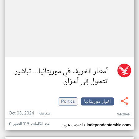
أمطار الخريف في موريتانيا... تباشير
تتحول إلى أحزان
اخبار موريتانيا
Politics
Oct 03, 2024
منذ سنة
WH28AH
عدد الكلمات: ٦١٩ الصور: ٢
•
independentarabia.com
اندبندنت عربية