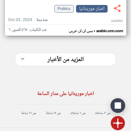
اخبار موريتانيا
Politics
Oct 03, 2024
منذ سنة
AZ95RO
عدد الكلمات: ٥٦٧ الصور: ٦
•
arabic.cnn.com
سي ان ان عربي
المزيد من الأخبار
اخبار موريتانيا على مدار الساعة
من ٣ ساعات
من ٦ ساعات
من ١٢ ساعة
من ١٦ ساعة