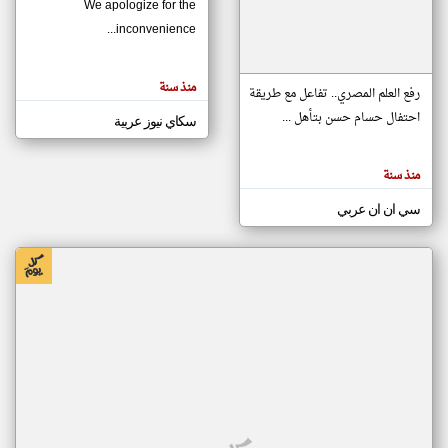
We apologize for the
inconvenience...
klyoum.com
تغيير الدولة
منذ سنة
تعبر
رفع العلم المصري.. تفاعل مع طريقة
مصادر الأخبار من موريتانيا
المقالات
الموجوده
احتفال حسام حسن بتأهل ...
سكاي نيوز عربية
اخبار موريتانيا على مدار الساعة
هنا عن
وجهة
نظر
أهم اخبار موريتانيا العاجلة والمباشرة
كاتبيها.
منذ سنة
سي ان ان عربي