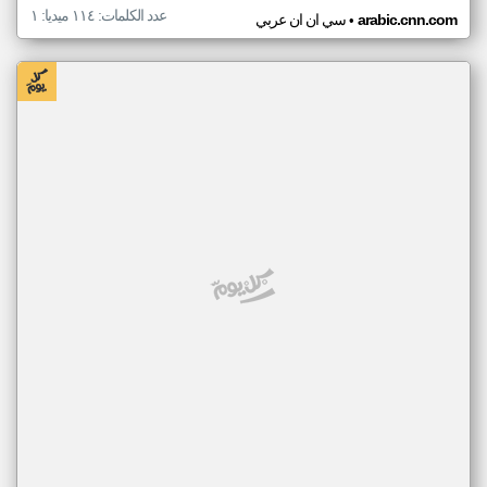
عدد الكلمات: ١١٤ ميديا: ١
•
arabic.cnn.com
سي ان ان عربي