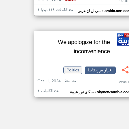
Oct 15, 2024
منذ سنة
UP28T
عدد الكلمات: ١١٤ ميديا: ١
•
arabic.cnn.co
سي ان ان عربي
We apologize for the
inconvenience...
اخبار موريتانيا
Politics
Oct 11, 2024
منذ سنة
VG00H
عدد الكلمات: ١
•
skynewsarabia.co
سكاي نيوز عربية