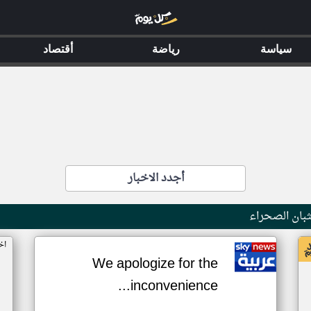
سياسة
رياضة
أقتصاد
أجدد الاخبار
بان الصحراء
اخ
We apologize for the
inconvenience...