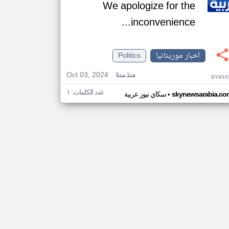
We apologize for the
inconvenience...
اخبار موريتانيا
Politics
Oct 03, 2024
منذ سنة
BY84X
عدد الكلمات: ١
•
skynewsarabia.co
سكاي نيوز عربية