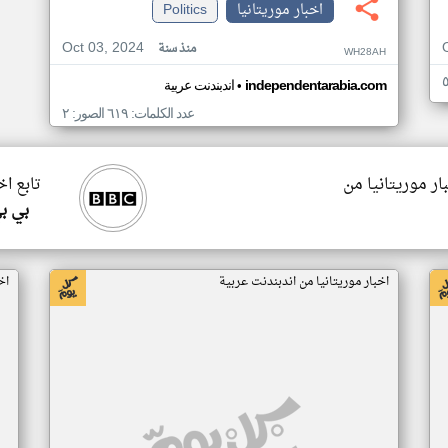
اخبار موريتانيا
Politics
Oct 03, 2024
منذ سنة
WH28AH
•
independentarabia.com
اندبندنت عربية
عدد الكلمات: ٦١٩ الصور: ٢
ار موريتانيا من
تابع اخ
بي ب
اخبار موريتانيا من اندبندنت عربية
اخ