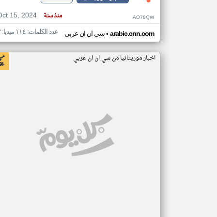
Oct 15, 2024
منذ سنة
AO78QW
عدد الكلمات: ١١٤ ميديا: ٣
•
arabic.cnn.com
سي ان ان عربي
اخبار موريتانيا من سي ان ان عربي