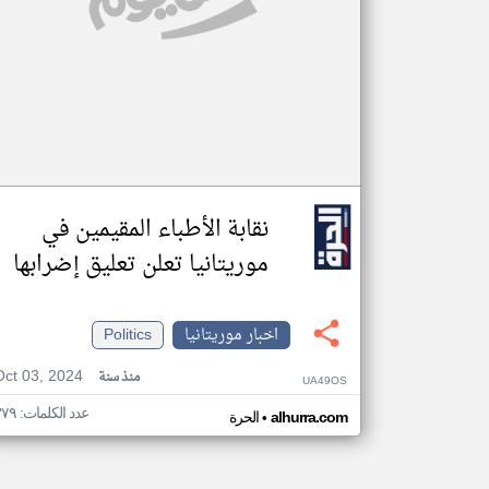
نقابة الأطباء المقيمين في
موريتانيا تعلن تعليق إضرابها
اخبار موريتانيا
Politics
Oct 03, 2024
منذ سنة
UA49OS
عدد الكلمات: ٣٧٩
•
alhurra.com
الحرة