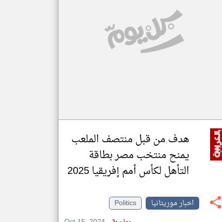
klyoum.com
تغيير الدولة
مصادر الأخبار من موريتانيا
اخبار موريتانيا على مدار الساعة
أهم اخبار موريتانيا العاجلة والمباشرة
هدف من قبل منتصف الملعب
يمنح منتخب مصر بطاقة
التأهل لكأس أمم إفريقيا 2025
اخبار موريتانيا
Politics