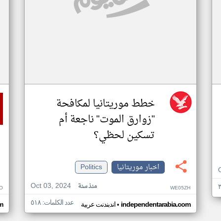
خطط موريتانيا لمكافحة
"زوارق الموت" ناجعة أم
تسكين لحظي؟
اخبار موريتانيا
Politics
Oct 03, 2024
منذ سنة
O
WE05ZH
عدد الكلمات: ٥١٨
•
independentarabia.com
اندبندنت عربية
m