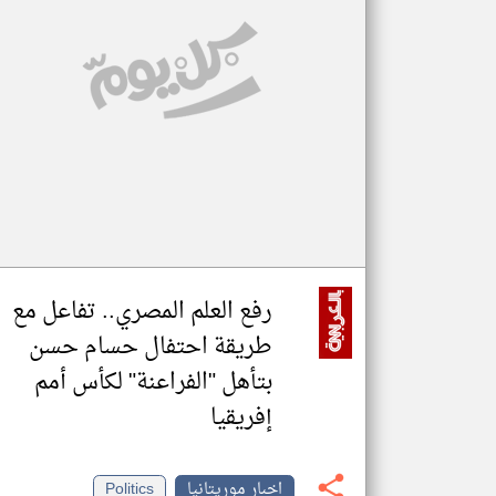
تعبر
المقالات
الموجوده
هنا عن
وجهة
نظر
كاتبيها.
رفع العلم المصري.. تفاعل مع
طريقة احتفال حسام حسن
بتأهل "الفراعنة" لكأس أمم
إفريقيا
اخبار موريتانيا
Politics