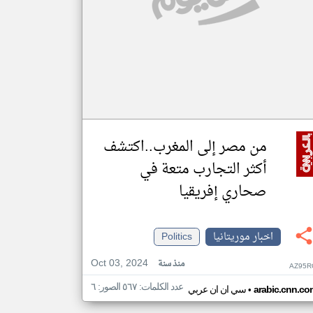
من مصر إلى المغرب..اكتشف
أكثر التجارب متعة في
صحاري إفريقيا
اخبار موريتانيا
Politics
Oct 03, 2024
منذ سنة
AZ95R
عدد الكلمات: ٥٦٧ الصور: ٦
•
arabic.cnn.co
سي ان ان عربي