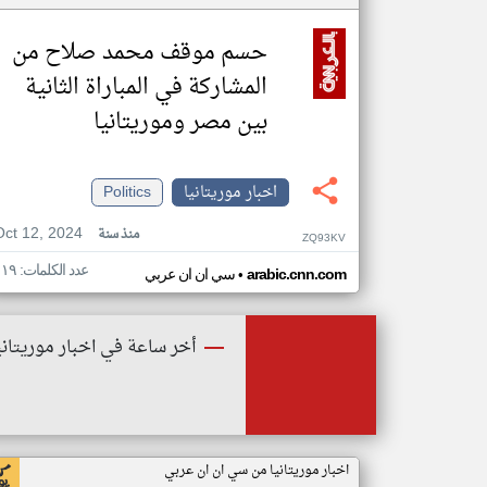
حسم موقف محمد صلاح من
المشاركة في المباراة الثانية
بين مصر وموريتانيا
اخبار موريتانيا
Politics
Oct 12, 2024
منذ سنة
ZQ93KV
عدد الكلمات: ١١٩
•
arabic.cnn.com
سي ان ان عربي
أخر ساعة في اخبار موريتاني
اخبار موريتانيا من سي ان ان عربي