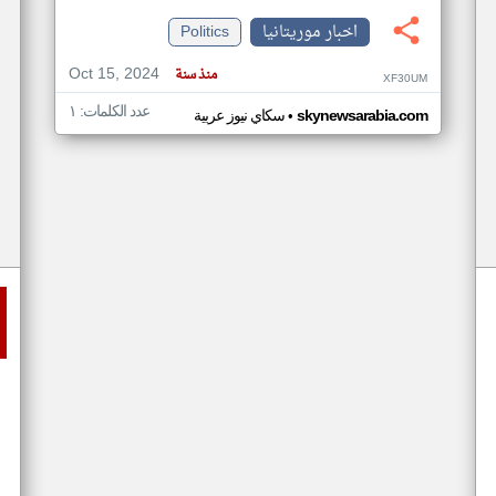
اخبار موريتانيا
Politics
Oct 15, 2024
منذ سنة
XF30UM
عدد الكلمات: ١
•
skynewsarabia.com
سكاي نيوز عربية