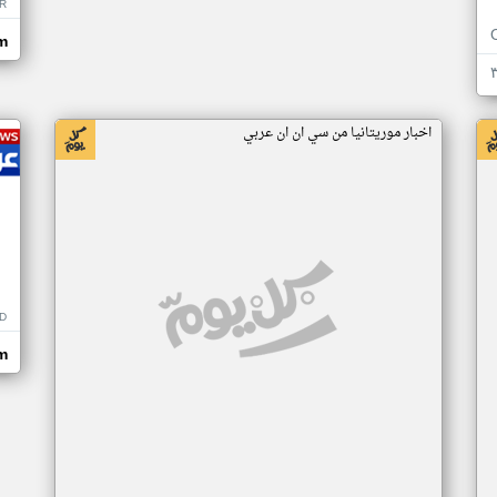
R
m
اخبار موريتانيا من سي ان ان عربي
D
m