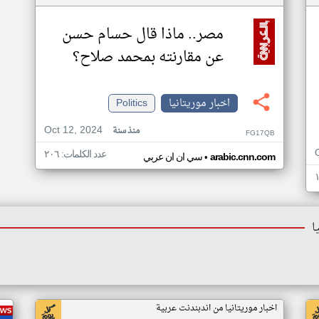
مصر.. ماذا قال حسام حسن
عن مقارنته بمحمد صلاح؟
اخبار موريتانيا
Politics
Oct 12, 2024
منذ سنة
FG17QB
عدد الكلمات: ٢٠٦
•
arabic.cnn.com
سي ان ان عربي
ا
اخبار موريتانيا من اندبندنت عربية