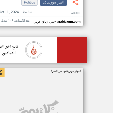
اخبار موريتانيا
Politics
Oct 11, 2024
منذ سنة
AC58ID
عدد الكلمات: ١٠٩ ميديا: ٥
•
arabic.cnn.com
سي ان ان عربي
تابع اخر اخب
الميادين
اخبار موريتانيا من الحرة