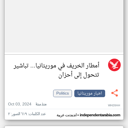
أمطار الخريف في موريتانيا... تباشير
تتحول إلى أحزان
اخبار موريتانيا
Politics
Oct 03, 2024
منذ سنة
WH28AH
عدد الكلمات: ٦١٩ الصور: ٢
•
independentarabia.com
اندبندنت عربية