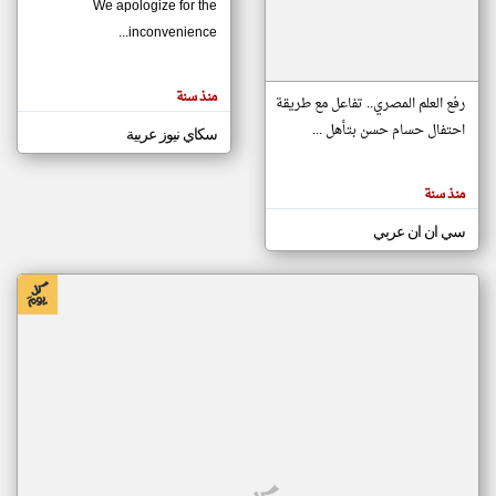
We apologize for the
inconvenience...
klyoum.com
تغيير الدولة
منذ سنة
تعبر
رفع العلم المصري.. تفاعل مع طريقة
مصادر الأخبار من موريتانيا
المقالات
الموجوده
احتفال حسام حسن بتأهل ...
سكاي نيوز عربية
اخبار موريتانيا على مدار الساعة
هنا عن
وجهة
نظر
أهم اخبار موريتانيا العاجلة والمباشرة
كاتبيها.
منذ سنة
سي ان ان عربي