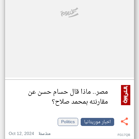
مصر.. ماذا قال حسام حسن عن
مقارنته بمحمد صلاح؟
اخبار موريتانيا
Politics
Oct 12, 2024
منذ سنة
FG17QB