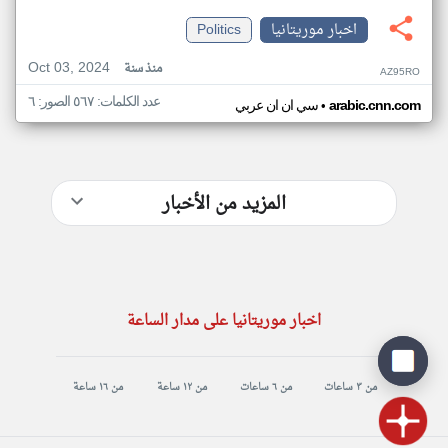
اخبار موريتانيا
Politics
Oct 03, 2024
منذ سنة
AZ95RO
عدد الكلمات: ٥٦٧ الصور: ٦
•
arabic.cnn.com
سي ان ان عربي
المزيد من الأخبار
اخبار موريتانيا على مدار الساعة
من ٣ ساعات
من ٦ ساعات
من ١٢ ساعة
من ١٦ ساعة