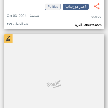
اخبار موريتانيا
Politics
Oct 03, 2024
منذ سنة
UA49OS
عدد الكلمات: ٣٧٩
•
alhurra.com
الحرة