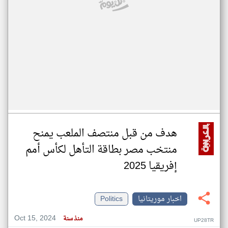
هدف من قبل منتصف الملعب يمنح
منتخب مصر بطاقة التأهل لكأس أمم
إفريقيا 2025
اخبار موريتانيا
Politics
Oct 15, 2024
منذ سنة
UP28TR