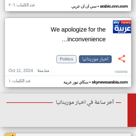
عدد الكلمات: ٢٠٦
•
arabic.cnn.com
سي ان ان عربي
We apologize for the
inconvenience...
اخبار موريتانيا
Politics
Oct 11, 2024
منذ سنة
VG00HD
عدد الكلمات: ١
•
skynewsarabia.com
سكاي نيوز عربية
أخر ساعة في اخبار موريتانيا