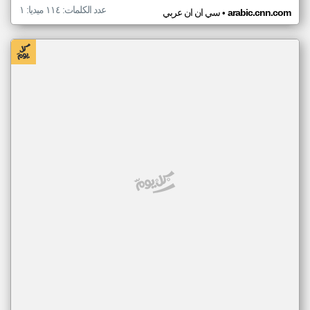
عدد الكلمات: ١١٤ ميديا: ١
•
arabic.cnn.com
سي ان ان عربي