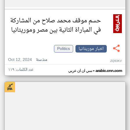
حسم موقف محمد صلاح من المشاركة
في المباراة الثانية بين مصر وموريتانيا
اخبار موريتانيا
Politics
Oct 12, 2024
منذ سنة
ZQ93KV
عدد الكلمات: ١١٩
•
arabic.cnn.com
سي ان ان عربي