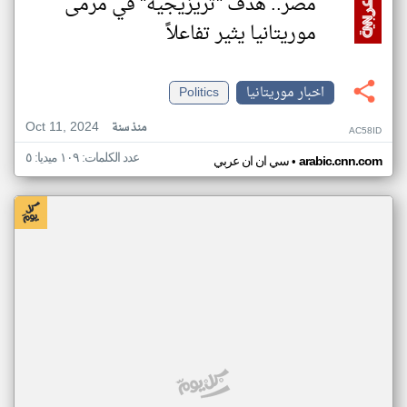
مصر.. هدف "تريزيجيه" في مرمى
موريتانيا يثير تفاعلاً
اخبار موريتانيا
Politics
Oct 11, 2024
منذ سنة
AC58ID
عدد الكلمات: ١٠٩ ميديا: ٥
•
arabic.cnn.com
سي ان ان عربي