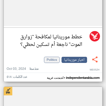
خطط موريتانيا لمكافحة "زوارق
الموت" ناجعة أم تسكين لحظي؟
اخبار موريتانيا
Politics
Oct 03, 2024
منذ سنة
WE05ZH
عدد الكلمات: ٥١٨
•
independentarabia.com
اندبندنت عربية