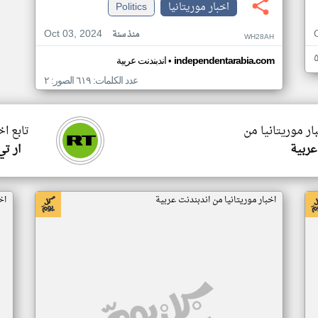
اخبار موريتانيا
Politics
Oct 03, 2024
منذ سنة
WH28AH
•
independentarabia.com
اندبندنت عربية
عدد الكلمات: ٦١٩ الصور: ٢
ار موريتانيا من
تابع اخ
عربية
ار ت
اخبار موريتانيا من اندبندنت عربية
اخ