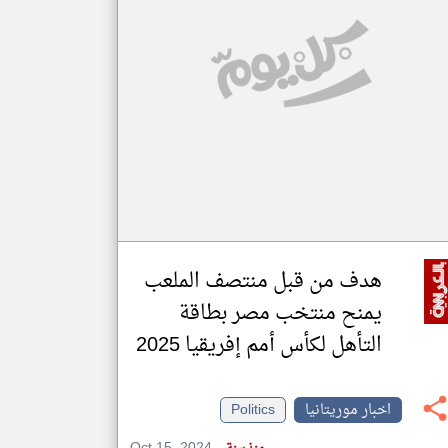
klyoum.com
تغيير الدولة
مصادر الأخبار من موريتانيا
اخبار موريتانيا على مدار الساعة
أهم اخبار موريتانيا العاجلة والمباشرة
هدف من قبل منتصف الملعب
يمنح منتخب مصر بطاقة
التأهل لكأس أمم إفريقيا 2025
اخبار موريتانيا
Politics