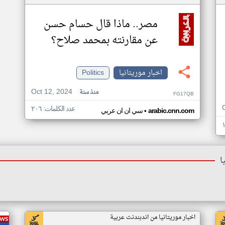
مصر.. ماذا قال حسام حسن
عن مقارنته بمحمد صلاح؟
اخبار موريتانيا
Politics
Oct 12, 2024
منذ سنة
FG17QB
عدد الكلمات: ٢٠٦
•
arabic.cnn.com
سي ان ان عربي
ا
اخبار موريتانيا من اندبندنت عربية