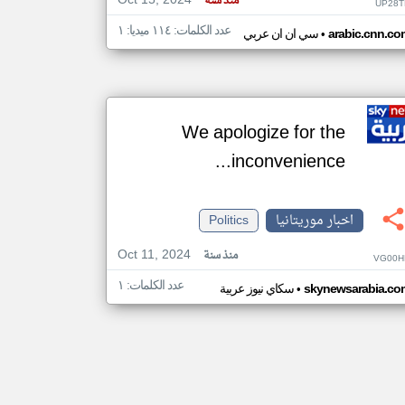
Oct 15, 2024
منذ سنة
UP28T
عدد الكلمات: ١١٤ ميديا: ١
•
arabic.cnn.co
سي ان ان عربي
We apologize for the
inconvenience...
اخبار موريتانيا
Politics
Oct 11, 2024
منذ سنة
VG00H
عدد الكلمات: ١
•
skynewsarabia.co
سكاي نيوز عربية