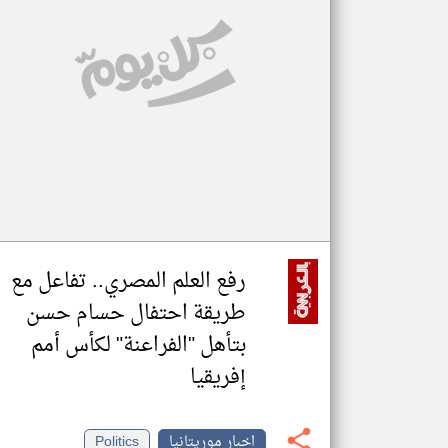
تعبر
المقالات
الموجوده
هنا عن
وجهة
نظر
كاتبيها.
رفع العلم المصري.. تفاعل مع
طريقة احتفال حسام حسن
بتأهل "الفراعنة" لكأس أمم
إفريقيا
اخبار موريتانيا
Politics