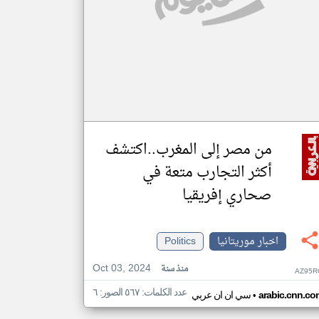
من مصر إلى المغرب..اكتشف
أكثر التجارب متعة في
صحاري إفريقيا
اخبار موريتانيا
Politics
Oct 03, 2024
منذ سنة
AZ95R
عدد الكلمات: ٥٦٧ الصور: ٦
•
arabic.cnn.co
سي ان ان عربي