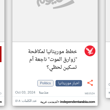
خطط موريتانيا لمكافحة
"زوارق الموت" ناجعة أم
تسكين لحظي؟
اخبار موريتانيا
Politics
Oct 03, 2024
منذ سنة
O
WE05ZH
عدد الكلمات: ٥١٨
•
independentarabia.com
اندبندنت عربية
m