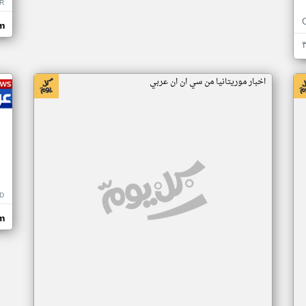
R
m
اخبار موريتانيا من سي ان ان عربي
D
m