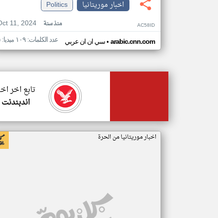
اخبار موريتانيا
Politics
Oct 11, 2024
منذ سنة
AC58ID
عدد الكلمات: ١٠٩ ميديا: ٥
•
arabic.cnn.com
سي ان ان عربي
تابع اخر اخب
اندبندنت 
اخبار موريتانيا من الحرة