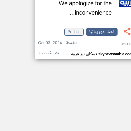
We apologize for the
inconvenience...
اخبار موريتانيا
Politics
Oct 03, 2024
منذ سنة
BY84X
عدد الكلمات: ١
•
skynewsarabia.co
سكاي نيوز عربية