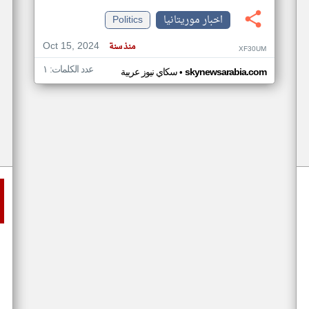
اخبار موريتانيا
Politics
Oct 15, 2024
منذ سنة
XF30UM
عدد الكلمات: ١
•
skynewsarabia.com
سكاي نيوز عربية