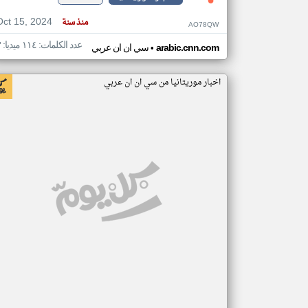
Oct 15, 2024
منذ سنة
AO78QW
عدد الكلمات: ١١٤ ميديا: ٣
•
arabic.cnn.com
سي ان ان عربي
اخبار موريتانيا من سي ان ان عربي