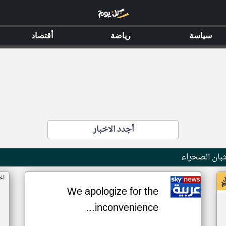
سياسة
رياضة
أقتصاد
أجدد الاخبار
بان الصحراء
اخ
We apologize for the
inconvenience...