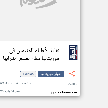
نقابة الأطباء المقيمين في
موريتانيا تعلن تعليق إضرابها
اخبار موريتانيا
Politics
Oct 03, 2024
منذ سنة
UA49OS
عدد الكلمات: ٣٧٩
•
alhurra.com
الحرة