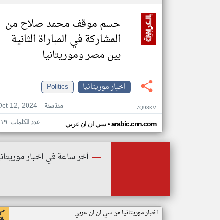
حسم موقف محمد صلاح من
المشاركة في المباراة الثانية
بين مصر وموريتانيا
اخبار موريتانيا
Politics
Oct 12, 2024
منذ سنة
ZQ93KV
عدد الكلمات: ١١٩
•
arabic.cnn.com
سي ان ان عربي
أخر ساعة في اخبار موريتاني
اخبار موريتانيا من سي ان ان عربي