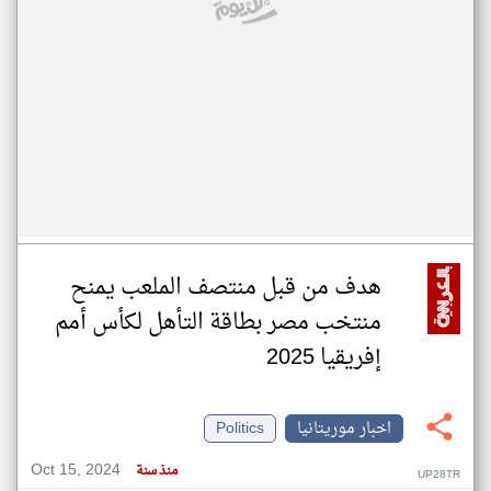
هدف من قبل منتصف الملعب يمنح
منتخب مصر بطاقة التأهل لكأس أمم
إفريقيا 2025
اخبار موريتانيا
Politics
Oct 15, 2024
منذ سنة
UP28TR