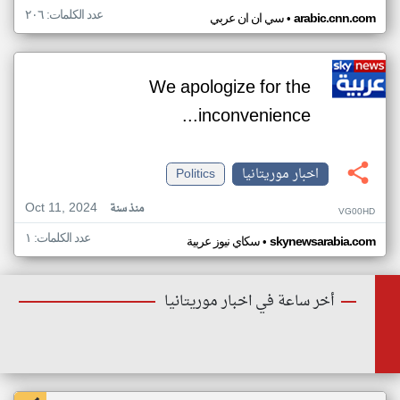
عدد الكلمات: ٢٠٦
•
arabic.cnn.com
سي ان ان عربي
We apologize for the
inconvenience...
اخبار موريتانيا
Politics
Oct 11, 2024
منذ سنة
VG00HD
عدد الكلمات: ١
•
skynewsarabia.com
سكاي نيوز عربية
أخر ساعة في اخبار موريتانيا