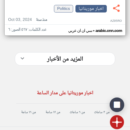
اخبار موريتانيا
Politics
Oct 03, 2024
منذ سنة
AZ95RO
عدد الكلمات: ٥٦٧ الصور: ٦
•
arabic.cnn.com
سي ان ان عربي
المزيد من الأخبار
اخبار موريتانيا على مدار الساعة
من ٣ ساعات
من ٦ ساعات
من ١٢ ساعة
من ١٦ ساعة