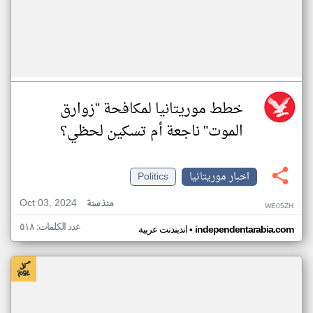
خطط موريتانيا لمكافحة "زوارق
الموت" ناجعة أم تسكين لحظي؟
اخبار موريتانيا
Politics
Oct 03, 2024
منذ سنة
WE05ZH
عدد الكلمات: ٥١٨
•
independentarabia.com
اندبندنت عربية