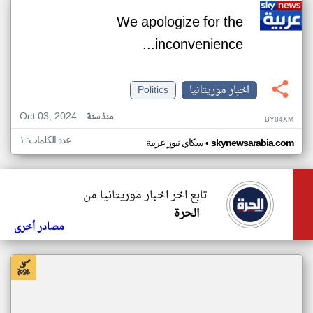
We apologize for the
inconvenience...
اخبار موريتانيا
Politics
Oct 03, 2024
منذ سنة
BY84XM
عدد الكلمات: ١
•
skynewsarabia.com
سكاي نيوز عربية
تابع اخر اخبار موريتانيا من
الحرة
مصادر أخرى