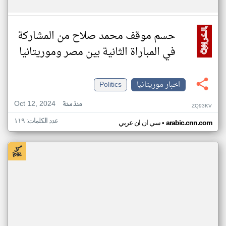
حسم موقف محمد صلاح من المشاركة
في المباراة الثانية بين مصر وموريتانيا
اخبار موريتانيا
Politics
Oct 12, 2024
منذ سنة
ZQ93KV
عدد الكلمات: ١١٩
•
arabic.cnn.com
سي ان ان عربي