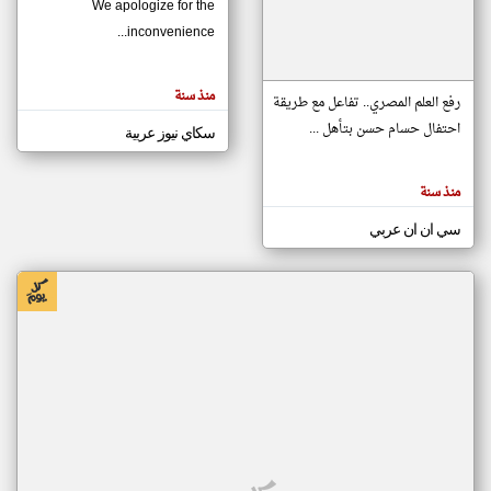
We apologize for the
inconvenience...
klyoum.com
تغيير الدولة
منذ سنة
تعبر
رفع العلم المصري.. تفاعل مع طريقة
مصادر الأخبار من موريتانيا
المقالات
الموجوده
احتفال حسام حسن بتأهل ...
سكاي نيوز عربية
اخبار موريتانيا على مدار الساعة
هنا عن
وجهة
نظر
أهم اخبار موريتانيا العاجلة والمباشرة
كاتبيها.
منذ سنة
سي ان ان عربي