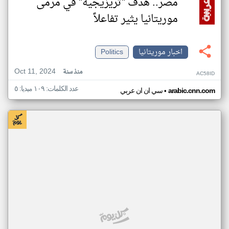
مصر.. هدف "تريزيجيه" في مرمى
موريتانيا يثير تفاعلاً
اخبار موريتانيا
Politics
Oct 11, 2024
منذ سنة
AC58ID
عدد الكلمات: ١٠٩ ميديا: ٥
•
arabic.cnn.com
سي ان ان عربي