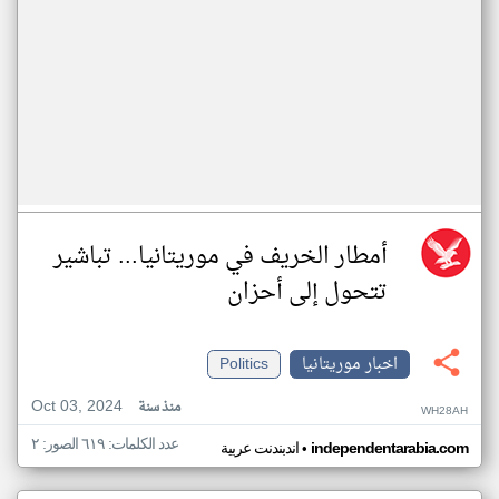
أمطار الخريف في موريتانيا... تباشير
تتحول إلى أحزان
اخبار موريتانيا
Politics
Oct 03, 2024
منذ سنة
WH28AH
عدد الكلمات: ٦١٩ الصور: ٢
•
independentarabia.com
اندبندنت عربية