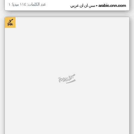
عدد الكلمات: ١١٤ ميديا: ١
•
arabic.cnn.com
سي ان ان عربي