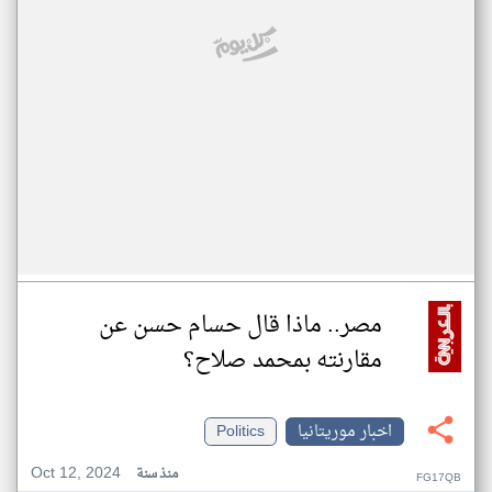
مصر.. ماذا قال حسام حسن عن
مقارنته بمحمد صلاح؟
اخبار موريتانيا
Politics
Oct 12, 2024
منذ سنة
FG17QB