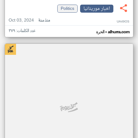
اخبار موريتانيا
Politics
Oct 03, 2024
منذ سنة
UA49OS
عدد الكلمات: ٣٧٩
•
alhurra.com
الحرة