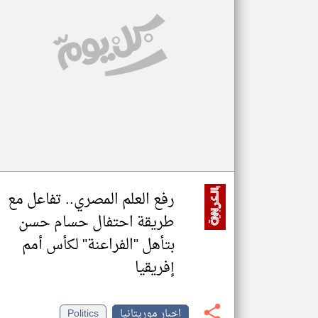
تعبر
المقالات
الموجوده
هنا عن
وجهة
نظر
كاتبيها.
رفع العلم المصري.. تفاعل مع
طريقة احتفال حسام حسن
بتأهل "الفراعنة" لكأس أمم
إفريقيا
اخبار موريتانيا
Politics