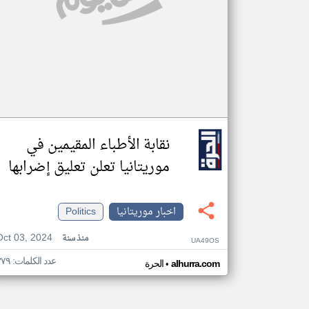
نقابة الأطباء المقيمين في
موريتانيا تعلن تعليق إضرابها
اخبار موريتانيا
Politics
Oct 03, 2024
منذ سنة
UA49OS
عدد الكلمات: ٣٧٩
•
alhurra.com
الحرة