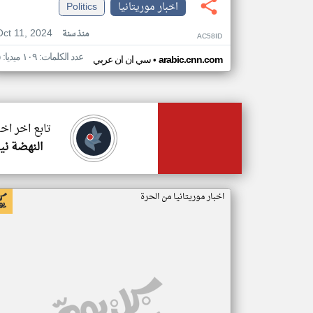
اخبار موريتانيا
Politics
Oct 11, 2024
منذ سنة
AC58ID
عدد الكلمات: ١٠٩ ميديا: ٥
•
arabic.cnn.com
سي ان ان عربي
تابع اخر اخب
النهضة ني
اخبار موريتانيا من الحرة