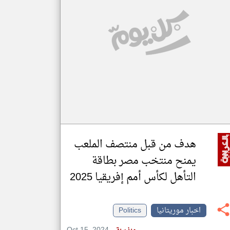
klyoum.com
تغيير الدولة
مصادر الأخبار من موريتانيا
اخبار موريتانيا على مدار الساعة
أهم اخبار موريتانيا العاجلة والمباشرة
هدف من قبل منتصف الملعب
يمنح منتخب مصر بطاقة
التأهل لكأس أمم إفريقيا 2025
اخبار موريتانيا
Politics