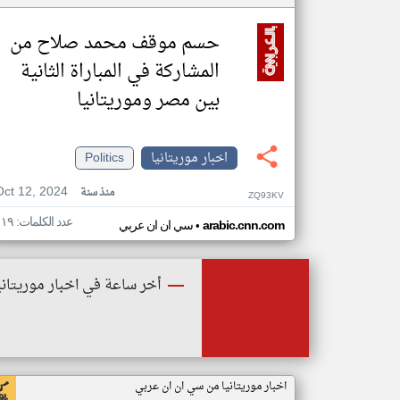
حسم موقف محمد صلاح من
المشاركة في المباراة الثانية
بين مصر وموريتانيا
اخبار موريتانيا
Politics
Oct 12, 2024
منذ سنة
ZQ93KV
عدد الكلمات: ١١٩
•
arabic.cnn.com
سي ان ان عربي
أخر ساعة في اخبار موريتاني
اخبار موريتانيا من سي ان ان عربي