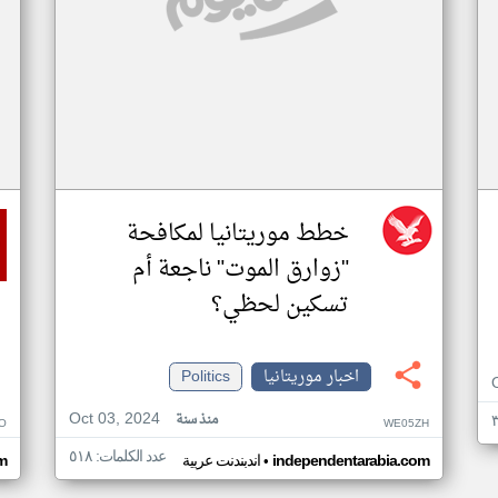
خطط موريتانيا لمكافحة
"زوارق الموت" ناجعة أم
تسكين لحظي؟
اخبار موريتانيا
Politics
Oct 03, 2024
منذ سنة
O
WE05ZH
عدد الكلمات: ٥١٨
•
independentarabia.com
اندبندنت عربية
m