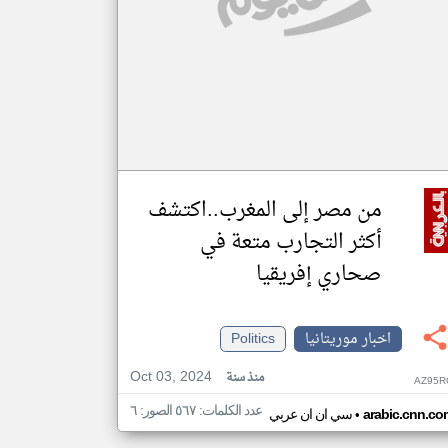
من مصر إلى المغرب..اكتشف
أكثر التجارب متعة في
صحاري إفريقيا
اخبار موريتانيا
Politics
Oct 03, 2024
منذ سنة
AZ95R
عدد الكلمات: ٥٦٧ الصور: ٦
•
arabic.cnn.co
سي ان ان عربي