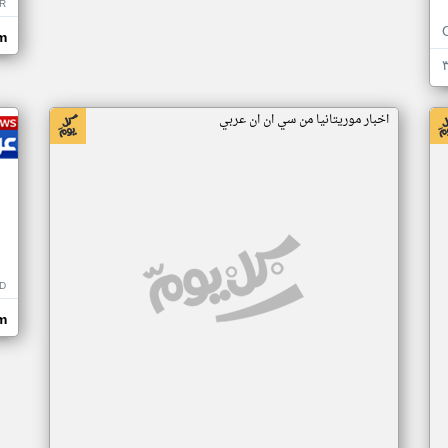
R
m
اخبار موريتانيا من سي ان ان عربي
D
m