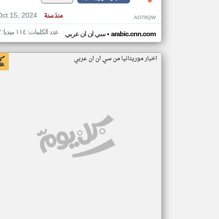
Oct 15, 2024
منذ سنة
AO78QW
عدد الكلمات: ١١٤ ميديا: ٣
•
arabic.cnn.com
سي ان ان عربي
اخبار موريتانيا من سي ان ان عربي