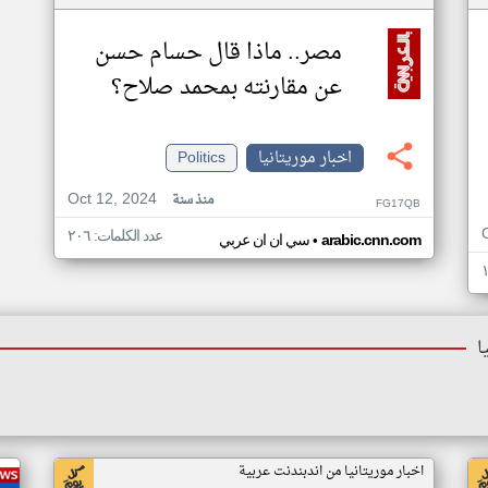
مصر.. ماذا قال حسام حسن
عن مقارنته بمحمد صلاح؟
اخبار موريتانيا
Politics
Oct 12, 2024
منذ سنة
FG17QB
عدد الكلمات: ٢٠٦
•
arabic.cnn.com
سي ان ان عربي
ا
اخبار موريتانيا من اندبندنت عربية