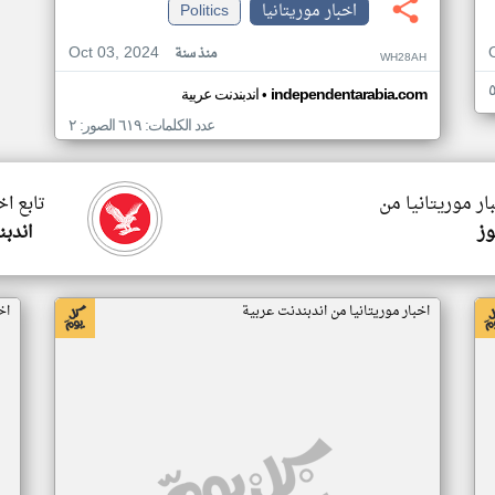
اخبار موريتانيا
Politics
Oct 03, 2024
منذ سنة
WH28AH
•
independentarabia.com
اندبندنت عربية
عدد الكلمات: ٦١٩ الصور: ٢
ار موريتانيا من
تابع اخ
وز
اندبن
اخبار موريتانيا من اندبندنت عربية
اخ