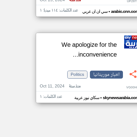
Oct 15, 2024
منذ سنة
UP28T
عدد الكلمات: ١١٤ ميديا: ١
•
arabic.cnn.co
سي ان ان عربي
We apologize for the
inconvenience...
اخبار موريتانيا
Politics
Oct 11, 2024
منذ سنة
VG00H
عدد الكلمات: ١
•
skynewsarabia.co
سكاي نيوز عربية