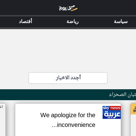
سياسة
رياضة
أقتصاد
أجدد الاخبار
بان الصحراء
اخ
We apologize for the
inconvenience...