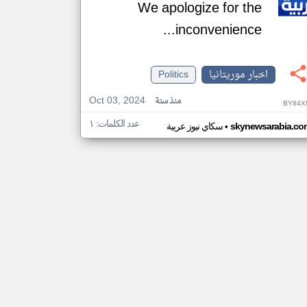
We apologize for the
inconvenience...
اخبار موريتانيا
Politics
Oct 03, 2024
منذ سنة
BY84X
عدد الكلمات: ١
•
skynewsarabia.co
سكاي نيوز عربية