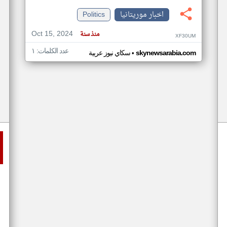
اخبار موريتانيا
Politics
Oct 15, 2024
منذ سنة
XF30UM
عدد الكلمات: ١
•
skynewsarabia.com
سكاي نيوز عربية