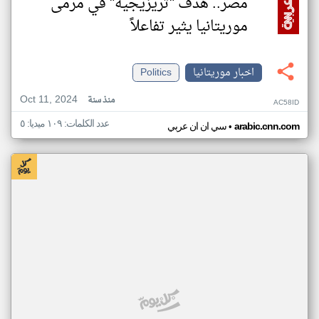
مصر.. هدف "تريزيجيه" في مرمى
موريتانيا يثير تفاعلاً
اخبار موريتانيا
Politics
Oct 11, 2024
منذ سنة
AC58ID
عدد الكلمات: ١٠٩ ميديا: ٥
•
arabic.cnn.com
سي ان ان عربي