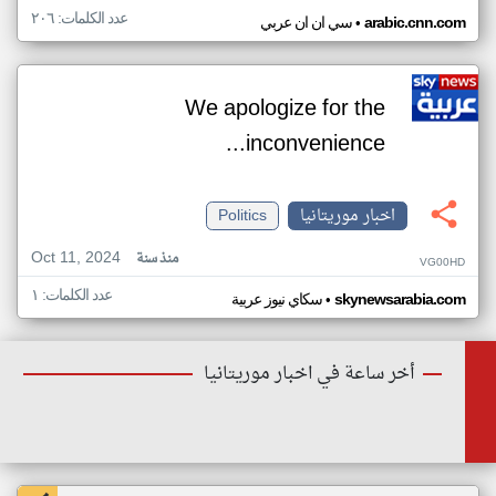
عدد الكلمات: ٢٠٦
•
arabic.cnn.com
سي ان ان عربي
We apologize for the
inconvenience...
اخبار موريتانيا
Politics
Oct 11, 2024
منذ سنة
VG00HD
عدد الكلمات: ١
•
skynewsarabia.com
سكاي نيوز عربية
أخر ساعة في اخبار موريتانيا