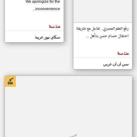
We apologize for the
inconvenience...
klyoum.com
تغيير الدولة
منذ سنة
تعبر
رفع العلم المصري.. تفاعل مع طريقة
مصادر الأخبار من موريتانيا
المقالات
الموجوده
احتفال حسام حسن بتأهل ...
سكاي نيوز عربية
اخبار موريتانيا على مدار الساعة
هنا عن
وجهة
نظر
أهم اخبار موريتانيا العاجلة والمباشرة
كاتبيها.
منذ سنة
سي ان ان عربي