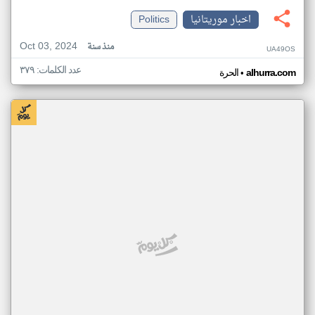
اخبار موريتانيا
Politics
Oct 03, 2024
منذ سنة
UA49OS
عدد الكلمات: ٣٧٩
•
alhurra.com
الحرة