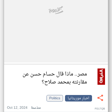
مصر.. ماذا قال حسام حسن عن
مقارنته بمحمد صلاح؟
اخبار موريتانيا
Politics
Oct 12, 2024
منذ سنة
FG17QB