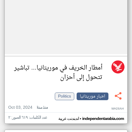
أمطار الخريف في موريتانيا... تباشير
تتحول إلى أحزان
اخبار موريتانيا
Politics
Oct 03, 2024
منذ سنة
WH28AH
عدد الكلمات: ٦١٩ الصور: ٢
•
independentarabia.com
اندبندنت عربية