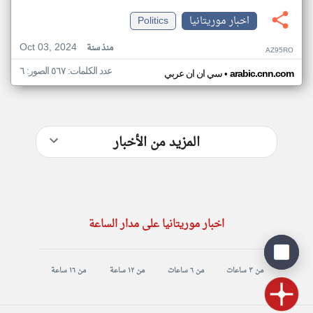
اخبار موريتانيا
Politics
Oct 03, 2024
منذ سنة
AZ95RO
عدد الكلمات: ٥٦٧ الصور: ٦
•
arabic.cnn.com
سي ان ان عربي
المزيد من الأخبار
اخبار موريتانيا على مدار الساعة
من ٣ ساعات
من ٦ ساعات
من ١٢ ساعة
من ١٦ ساعة