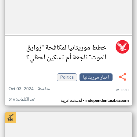
خطط موريتانيا لمكافحة "زوارق
الموت" ناجعة أم تسكين لحظي؟
اخبار موريتانيا
Politics
Oct 03, 2024
منذ سنة
WE05ZH
عدد الكلمات: ٥١٨
•
independentarabia.com
اندبندنت عربية