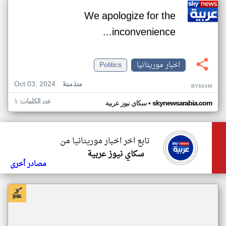
We apologize for the
inconvenience...
اخبار موريتانيا
Politics
Oct 03, 2024
منذ سنة
BY84XM
عدد الكلمات: ١
•
skynewsarabia.com
سكاي نيوز عربية
تابع اخر اخبار موريتانيا من
سكاي نيوز عربية
مصادر أخرى