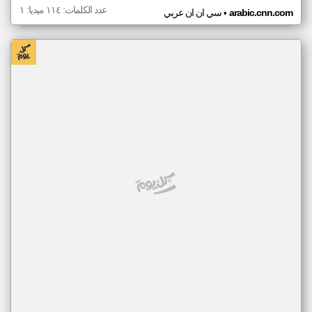
عدد الكلمات: ١١٤ ميديا: ١
•
arabic.cnn.com
سي ان ان عربي