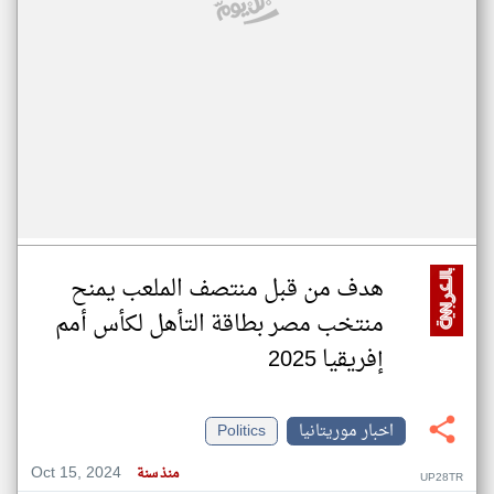
هدف من قبل منتصف الملعب يمنح
منتخب مصر بطاقة التأهل لكأس أمم
إفريقيا 2025
اخبار موريتانيا
Politics
Oct 15, 2024
منذ سنة
UP28TR