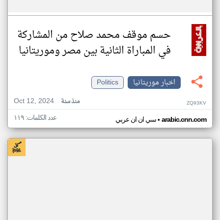
حسم موقف محمد صلاح من المشاركة
في المباراة الثانية بين مصر وموريتانيا
اخبار موريتانيا
Politics
Oct 12, 2024
منذ سنة
ZQ93KV
عدد الكلمات: ١١٩
•
arabic.cnn.com
سي ان ان عربي