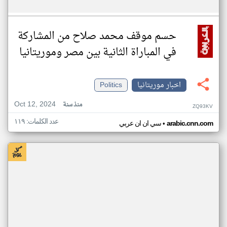
حسم موقف محمد صلاح من المشاركة
في المباراة الثانية بين مصر وموريتانيا
اخبار موريتانيا
Politics
Oct 12, 2024
منذ سنة
ZQ93KV
عدد الكلمات: ١١٩
•
arabic.cnn.com
سي ان ان عربي