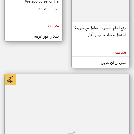
We apologize for the
inconvenience...
klyoum.com
تغيير الدولة
منذ سنة
تعبر
رفع العلم المصري.. تفاعل مع طريقة
مصادر الأخبار من موريتانيا
المقالات
الموجوده
احتفال حسام حسن بتأهل ...
سكاي نيوز عربية
اخبار موريتانيا على مدار الساعة
هنا عن
وجهة
نظر
أهم اخبار موريتانيا العاجلة والمباشرة
كاتبيها.
منذ سنة
سي ان ان عربي