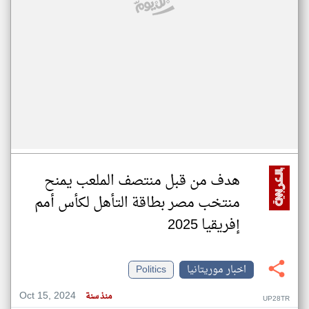
هدف من قبل منتصف الملعب يمنح
منتخب مصر بطاقة التأهل لكأس أمم
إفريقيا 2025
اخبار موريتانيا
Politics
Oct 15, 2024
منذ سنة
UP28TR