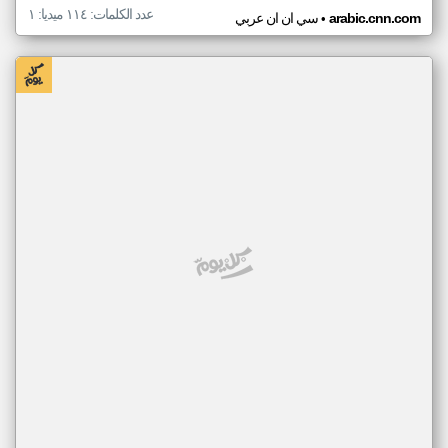
عدد الكلمات: ١١٤ ميديا: ١
•
arabic.cnn.com
سي ان ان عربي