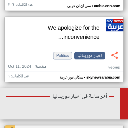
عدد الكلمات: ٢٠٦
•
arabic.cnn.com
سي ان ان عربي
We apologize for the
inconvenience...
اخبار موريتانيا
Politics
Oct 11, 2024
منذ سنة
VG00HD
عدد الكلمات: ١
•
skynewsarabia.com
سكاي نيوز عربية
أخر ساعة في اخبار موريتانيا