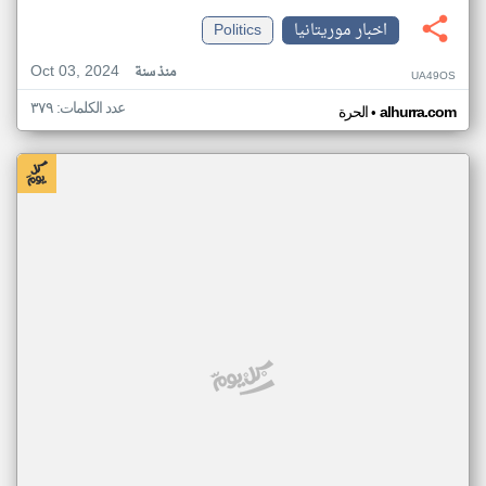
اخبار موريتانيا
Politics
Oct 03, 2024
منذ سنة
UA49OS
عدد الكلمات: ٣٧٩
•
alhurra.com
الحرة