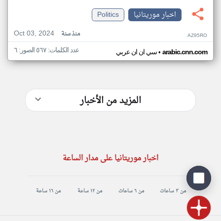
اخبار موريتانيا
Politics
Oct 03, 2024
منذ سنة
AZ95RO
عدد الكلمات: ٥٦٧ الصور: ٦
•
arabic.cnn.com
سي ان ان عربي
المزيد من الأخبار
اخبار موريتانيا على مدار الساعة
من ٣ ساعات
من ٦ ساعات
من ١٢ ساعة
من ١٦ ساعة