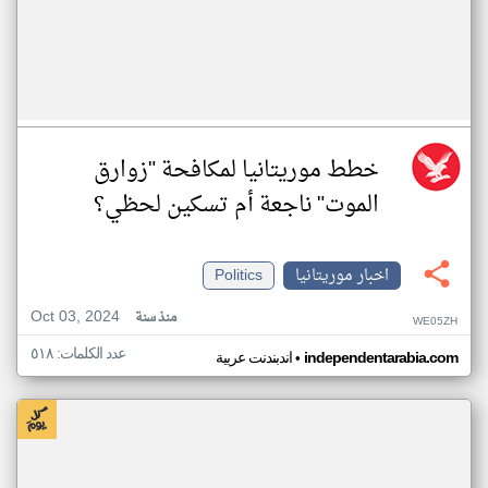
خطط موريتانيا لمكافحة "زوارق
الموت" ناجعة أم تسكين لحظي؟
اخبار موريتانيا
Politics
Oct 03, 2024
منذ سنة
WE05ZH
عدد الكلمات: ٥١٨
•
independentarabia.com
اندبندنت عربية