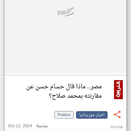
مصر.. ماذا قال حسام حسن عن
مقارنته بمحمد صلاح؟
اخبار موريتانيا
Politics
Oct 12, 2024
منذ سنة
FG17QB