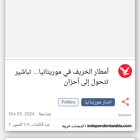
أمطار الخريف في موريتانيا... تباشير
تتحول إلى أحزان
اخبار موريتانيا
Politics
Oct 03, 2024
منذ سنة
WH28AH
عدد الكلمات: ٦١٩ الصور: ٢
•
independentarabia.com
اندبندنت عربية