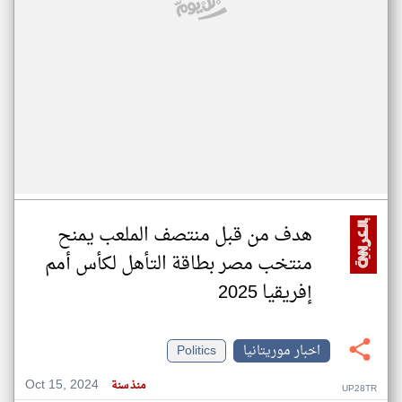
هدف من قبل منتصف الملعب يمنح
منتخب مصر بطاقة التأهل لكأس أمم
إفريقيا 2025
اخبار موريتانيا
Politics
Oct 15, 2024
منذ سنة
UP28TR