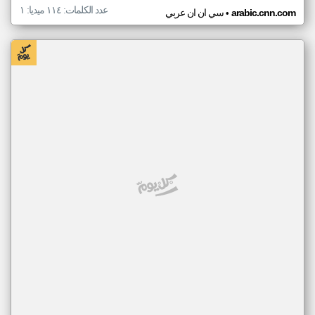
عدد الكلمات: ١١٤ ميديا: ١
•
arabic.cnn.com
سي ان ان عربي