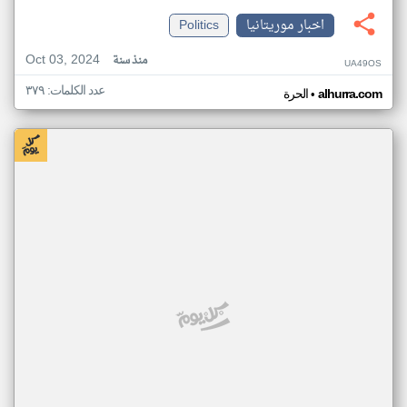
اخبار موريتانيا
Politics
Oct 03, 2024
منذ سنة
UA49OS
عدد الكلمات: ٣٧٩
•
alhurra.com
الحرة