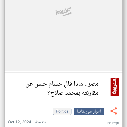
مصر.. ماذا قال حسام حسن عن
مقارنته بمحمد صلاح؟
اخبار موريتانيا
Politics
Oct 12, 2024
منذ سنة
FG17QB