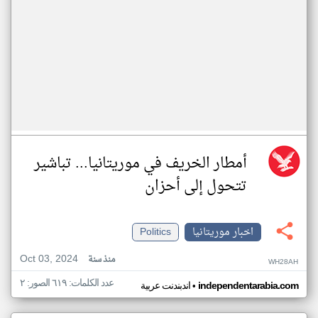
أمطار الخريف في موريتانيا... تباشير
تتحول إلى أحزان
اخبار موريتانيا
Politics
Oct 03, 2024
منذ سنة
WH28AH
عدد الكلمات: ٦١٩ الصور: ٢
•
independentarabia.com
اندبندنت عربية