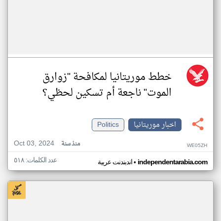
خطط موريتانيا لمكافحة "زوارق
الموت" ناجعة أم تسكين لحظي؟
اخبار موريتانيا
Politics
Oct 03, 2024
منذ سنة
WE05ZH
عدد الكلمات: ٥١٨
•
independentarabia.com
اندبندنت عربية