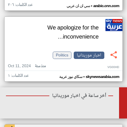
عدد الكلمات: ٢٠٦
•
arabic.cnn.com
سي ان ان عربي
We apologize for the
inconvenience...
اخبار موريتانيا
Politics
Oct 11, 2024
منذ سنة
VG00HD
عدد الكلمات: ١
•
skynewsarabia.com
سكاي نيوز عربية
أخر ساعة في اخبار موريتانيا