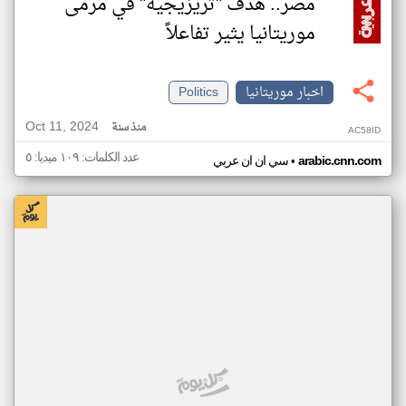
مصر.. هدف "تريزيجيه" في مرمى
موريتانيا يثير تفاعلاً
اخبار موريتانيا
Politics
Oct 11, 2024
منذ سنة
AC58ID
عدد الكلمات: ١٠٩ ميديا: ٥
•
arabic.cnn.com
سي ان ان عربي