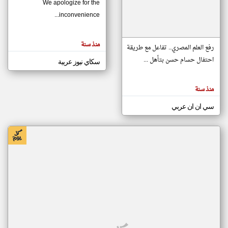
We apologize for the
inconvenience...
klyoum.com
تغيير الدولة
منذ سنة
تعبر
رفع العلم المصري.. تفاعل مع طريقة
مصادر الأخبار من موريتانيا
المقالات
الموجوده
احتفال حسام حسن بتأهل ...
سكاي نيوز عربية
اخبار موريتانيا على مدار الساعة
هنا عن
وجهة
نظر
أهم اخبار موريتانيا العاجلة والمباشرة
كاتبيها.
منذ سنة
سي ان ان عربي