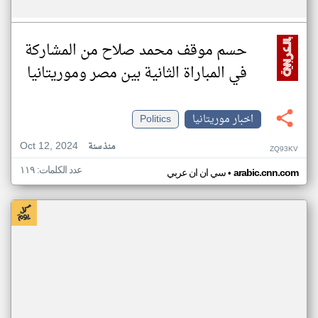
حسم موقف محمد صلاح من المشاركة
في المباراة الثانية بين مصر وموريتانيا
اخبار موريتانيا
Politics
Oct 12, 2024
منذ سنة
ZQ93KV
عدد الكلمات: ١١٩
•
arabic.cnn.com
سي ان ان عربي