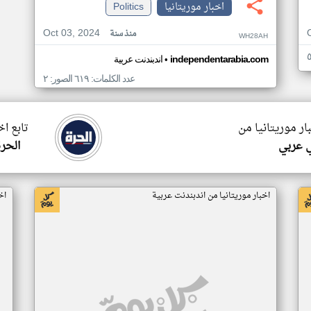
اخبار موريتانيا
Politics
Oct 03, 2024
منذ سنة
WH28AH
•
independentarabia.com
اندبندنت عربية
عدد الكلمات: ٦١٩ الصور: ٢
ار موريتانيا من
تابع اخ
 عربي
الحرة
اخبار موريتانيا من اندبندنت عربية
اخ