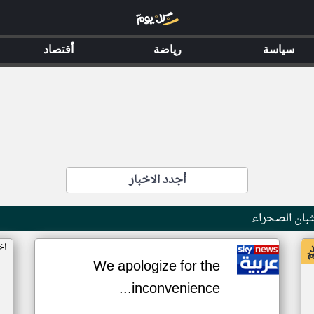
سياسة
رياضة
أقتصاد
أجدد الاخبار
بان الصحراء
اخ
We apologize for the
inconvenience...