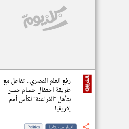
تعبر
المقالات
الموجوده
هنا عن
وجهة
نظر
كاتبيها.
رفع العلم المصري.. تفاعل مع
طريقة احتفال حسام حسن
بتأهل "الفراعنة" لكأس أمم
إفريقيا
اخبار موريتانيا
Politics