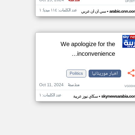
Oct 15, 2024
منذ سنة
UP28T
عدد الكلمات: ١١٤ ميديا: ١
•
arabic.cnn.co
سي ان ان عربي
We apologize for the
inconvenience...
اخبار موريتانيا
Politics
Oct 11, 2024
منذ سنة
VG00H
عدد الكلمات: ١
•
skynewsarabia.co
سكاي نيوز عربية