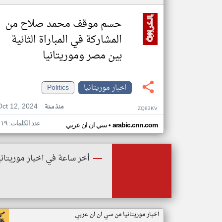
حسم موقف محمد صلاح من
المشاركة في المباراة الثانية
بين مصر وموريتانيا
اخبار موريتانيا
Politics
Oct 12, 2024
منذ سنة
ZQ93KV
عدد الكلمات: ١١٩
•
arabic.cnn.com
سي ان ان عربي
أخر ساعة في اخبار موريتاني
اخبار موريتانيا من سي ان ان عربي