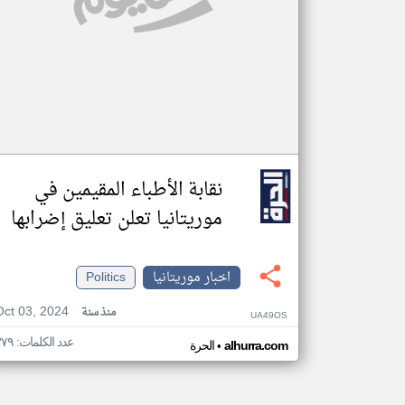
نقابة الأطباء المقيمين في
موريتانيا تعلن تعليق إضرابها
اخبار موريتانيا
Politics
Oct 03, 2024
منذ سنة
UA49OS
عدد الكلمات: ٣٧٩
•
alhurra.com
الحرة