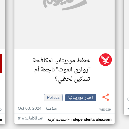
خطط موريتانيا لمكافحة
"زوارق الموت" ناجعة أم
تسكين لحظي؟
اخبار موريتانيا
Politics
Oct 03, 2024
منذ سنة
O
WE05ZH
عدد الكلمات: ٥١٨
•
independentarabia.com
اندبندنت عربية
m