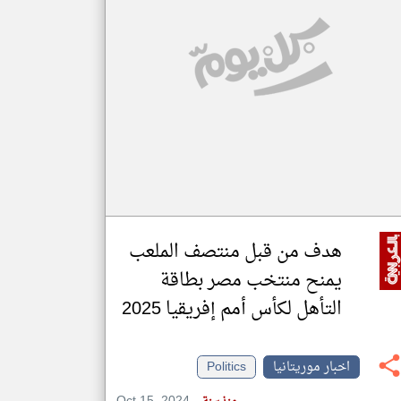
klyoum.com
تغيير الدولة
مصادر الأخبار من موريتانيا
اخبار موريتانيا على مدار الساعة
أهم اخبار موريتانيا العاجلة والمباشرة
هدف من قبل منتصف الملعب
يمنح منتخب مصر بطاقة
التأهل لكأس أمم إفريقيا 2025
اخبار موريتانيا
Politics