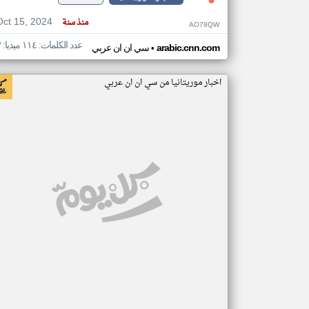
Oct 15, 2024
منذ سنة
AO78QW
عدد الكلمات: ١١٤ ميديا: ٣
•
arabic.cnn.com
سي ان ان عربي
اخبار موريتانيا من سي ان ان عربي