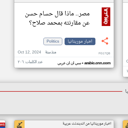
مصر.. ماذا قال حسام حسن
عن مقارنته بمحمد صلاح؟
اخبار موريتانيا
Politics
Oct 12, 2024
منذ سنة
FG17QB
عدد الكلمات: ٢٠٦
•
arabic.cnn.com
سي ان ان عربي
ا
اخبار موريتانيا من اندبندنت عربية