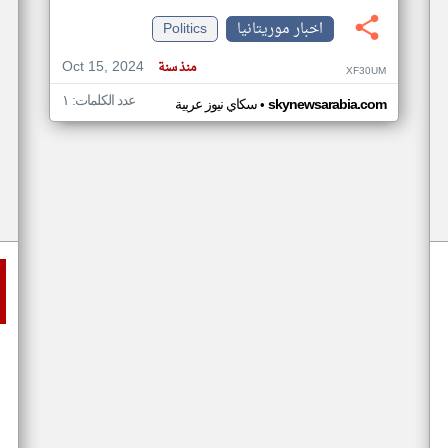
اخبار موريتانيا
Politics
Oct 15, 2024
منذ سنة
XF30UM
عدد الكلمات: ١
•
skynewsarabia.com
سكاي نيوز عربية