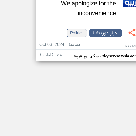
We apologize for the
inconvenience...
اخبار موريتانيا
Politics
Oct 03, 2024
منذ سنة
BY84X
عدد الكلمات: ١
•
skynewsarabia.co
سكاي نيوز عربية