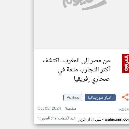
من مصر إلى المغرب..اكتشف
أكثر التجارب متعة في
صحاري إفريقيا
اخبار موريتانيا
Politics
Oct 03, 2024
منذ سنة
AZ95R
عدد الكلمات: ٥٦٧ الصور: ٦
•
arabic.cnn.co
سي ان ان عربي