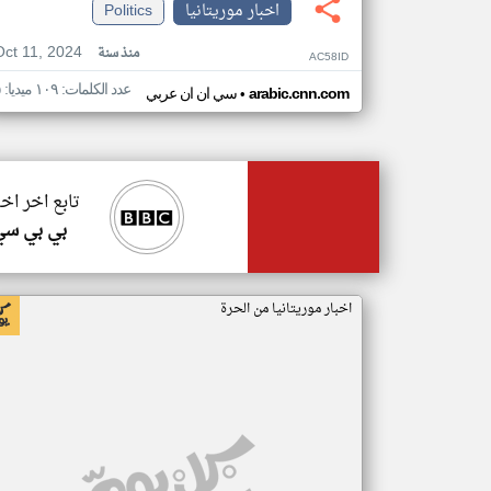
اخبار موريتانيا
Politics
Oct 11, 2024
منذ سنة
AC58ID
عدد الكلمات: ١٠٩ ميديا: ٥
•
arabic.cnn.com
سي ان ان عربي
تابع اخر اخب
بي بي سي
اخبار موريتانيا من الحرة