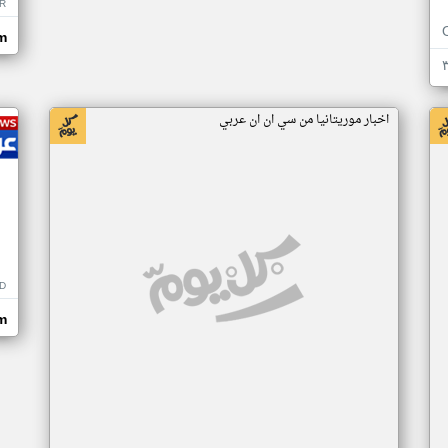
R
m
اخبار موريتانيا من سي ان ان عربي
D
m