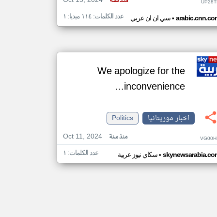
Oct 15, 2024
منذ سنة
UP28T
عدد الكلمات: ١١٤ ميديا: ١
•
arabic.cnn.co
سي ان ان عربي
We apologize for the
inconvenience...
اخبار موريتانيا
Politics
Oct 11, 2024
منذ سنة
VG00H
عدد الكلمات: ١
•
skynewsarabia.co
سكاي نيوز عربية