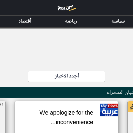
سياسة
رياضة
أقتصاد
أجدد الاخبار
بان الصحراء
اخ
We apologize for the
inconvenience...