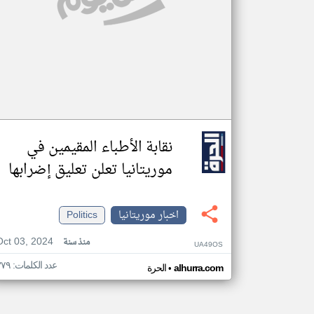
نقابة الأطباء المقيمين في
موريتانيا تعلن تعليق إضرابها
اخبار موريتانيا
Politics
Oct 03, 2024
منذ سنة
UA49OS
عدد الكلمات: ٣٧٩
•
alhurra.com
الحرة