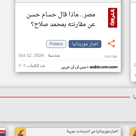
مصر.. ماذا قال حسام حسن
عن مقارنته بمحمد صلاح؟
اخبار موريتانيا
Politics
Oct 12, 2024
منذ سنة
FG17QB
عدد الكلمات: ٢٠٦
•
arabic.cnn.com
سي ان ان عربي
ا
اخبار موريتانيا من اندبندنت عربية