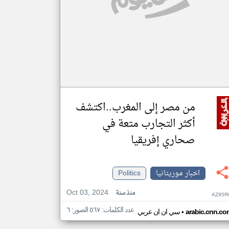
من مصر إلى المغرب..اكتشف
أكثر التجارب متعة في
صحاري إفريقيا
اخبار موريتانيا
Politics
Oct 03, 2024
منذ سنة
AZ95R
عدد الكلمات: ٥٦٧ الصور: ٦
•
arabic.cnn.co
سي ان ان عربي