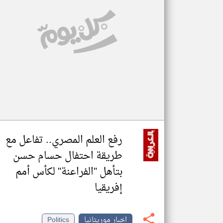
تعبر
المقالات
الموجوده
هنا عن
وجهة
نظر
كاتبيها.
رفع العلم المصري.. تفاعل مع
طريقة احتفال حسام حسن
بتأهل "الفراعنة" لكأس أمم
إفريقيا
اخبار موريتانيا
Politics