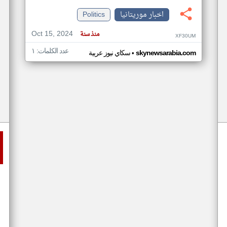
اخبار موريتانيا
Politics
Oct 15, 2024
منذ سنة
XF30UM
عدد الكلمات: ١
•
skynewsarabia.com
سكاي نيوز عربية