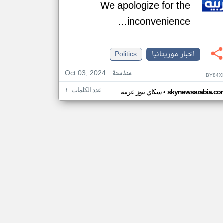
We apologize for the
inconvenience...
اخبار موريتانيا
Politics
Oct 03, 2024
منذ سنة
BY84X
عدد الكلمات: ١
•
skynewsarabia.co
سكاي نيوز عربية