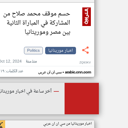
حسم موقف محمد صلاح من
المشاركة في المباراة الثانية
بين مصر وموريتانيا
اخبار موريتانيا
Politics
Oct 12, 2024
منذ سنة
ZQ93KV
عدد الكلمات: ١١٩
•
arabic.cnn.com
سي ان ان عربي
أخر ساعة في اخبار موريتاني
اخبار موريتانيا من سي ان ان عربي