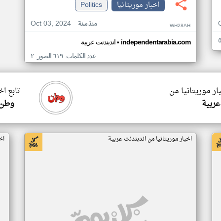
اخبار موريتانيا
Politics
Oct 03, 2024
منذ سنة
WH28AH
•
independentarabia.com
اندبندنت عربية
عدد الكلمات: ٦١٩ الصور: ٢
ار موريتانيا من
تابع اخ
عربية
وطن 
اخبار موريتانيا من اندبندنت عربية
اخ