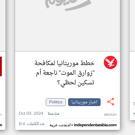
خطط موريتانيا لمكافحة
"زوارق الموت" ناجعة أم
تسكين لحظي؟
اخبار موريتانيا
Politics
Oct 03, 2024
منذ سنة
O
WE05ZH
عدد الكلمات: ٥١٨
•
independentarabia.com
اندبندنت عربية
m