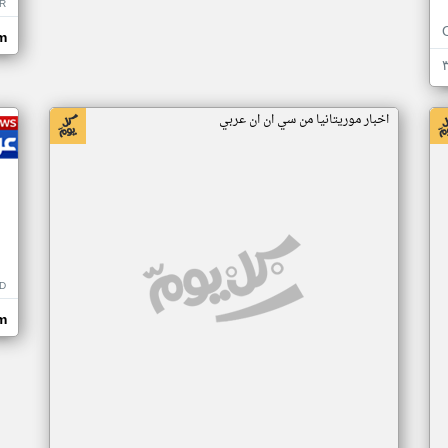
R
m
اخبار موريتانيا من سي ان ان عربي
D
m