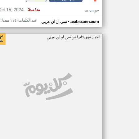
Oct 15, 2024
منذ سنة
AO78QW
عدد الكلمات: ١١٤ ميديا: ٣
•
arabic.cnn.com
سي ان ان عربي
اخبار موريتانيا من سي ان ان عربي