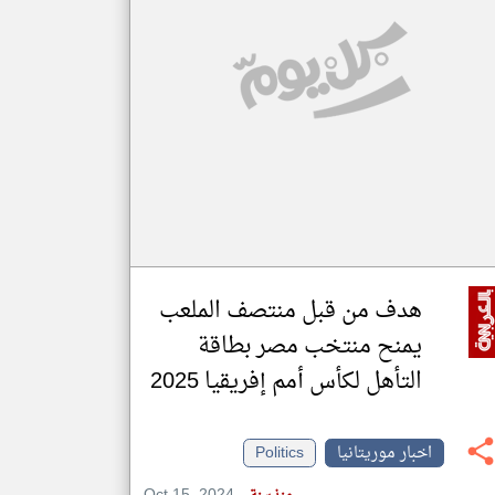
klyoum.com
تغيير الدولة
مصادر الأخبار من موريتانيا
اخبار موريتانيا على مدار الساعة
أهم اخبار موريتانيا العاجلة والمباشرة
هدف من قبل منتصف الملعب
يمنح منتخب مصر بطاقة
التأهل لكأس أمم إفريقيا 2025
اخبار موريتانيا
Politics