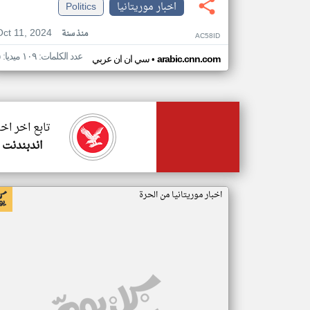
اخبار موريتانيا
Politics
Oct 11, 2024
منذ سنة
AC58ID
عدد الكلمات: ١٠٩ ميديا: ٥
•
arabic.cnn.com
سي ان ان عربي
تابع اخر اخب
اندبندنت 
اخبار موريتانيا من الحرة