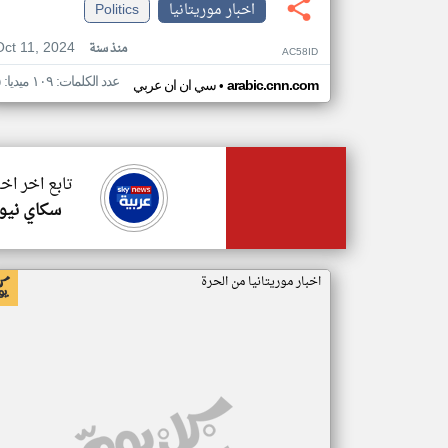
اخبار موريتانيا
Politics
Oct 11, 2024
منذ سنة
AC58ID
عدد الكلمات: ١٠٩ ميديا: ٥
•
arabic.cnn.com
سي ان ان عربي
تابع اخر اخب
سكاي نيوز
اخبار موريتانيا من الحرة