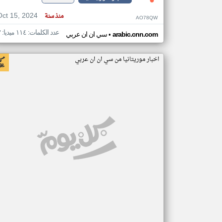
Oct 15, 2024
منذ سنة
AO78QW
عدد الكلمات: ١١٤ ميديا: ٣
•
arabic.cnn.com
سي ان ان عربي
اخبار موريتانيا من سي ان ان عربي