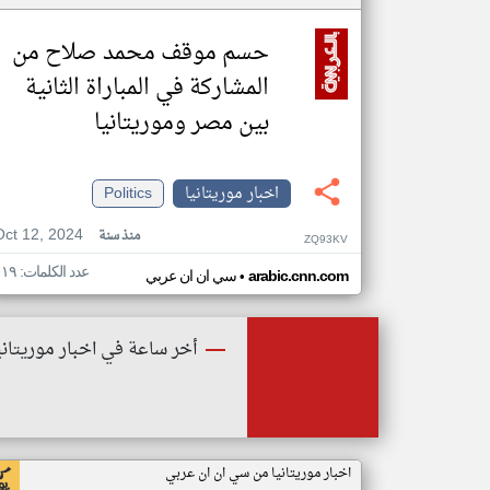
حسم موقف محمد صلاح من
المشاركة في المباراة الثانية
بين مصر وموريتانيا
اخبار موريتانيا
Politics
Oct 12, 2024
منذ سنة
ZQ93KV
عدد الكلمات: ١١٩
•
arabic.cnn.com
سي ان ان عربي
أخر ساعة في اخبار موريتاني
اخبار موريتانيا من سي ان ان عربي