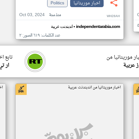
اخبار موريتانيا
Politics
Oct 03, 2024
منذ سنة
WH28AH
•
independentarabia.com
اندبندنت عربية
عدد الكلمات: ٦١٩ الصور: ٢
ار موريتانيا من
تابع اخ
 عربية
ار ت
اخبار موريتانيا من اندبندنت عربية
اخ