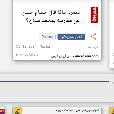
مصر.. ماذا قال حسام حسن
عن مقارنته بمحمد صلاح؟
اخبار موريتانيا
Politics
Oct 12, 2024
منذ سنة
FG17QB
عدد الكلمات: ٢٠٦
•
arabic.cnn.com
سي ان ان عربي
ا
اخبار موريتانيا من اندبندنت عربية