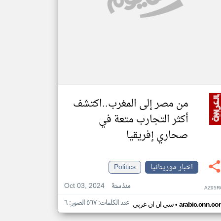
من مصر إلى المغرب..اكتشف
أكثر التجارب متعة في
صحاري إفريقيا
اخبار موريتانيا
Politics
Oct 03, 2024
منذ سنة
AZ95R
عدد الكلمات: ٥٦٧ الصور: ٦
•
arabic.cnn.co
سي ان ان عربي