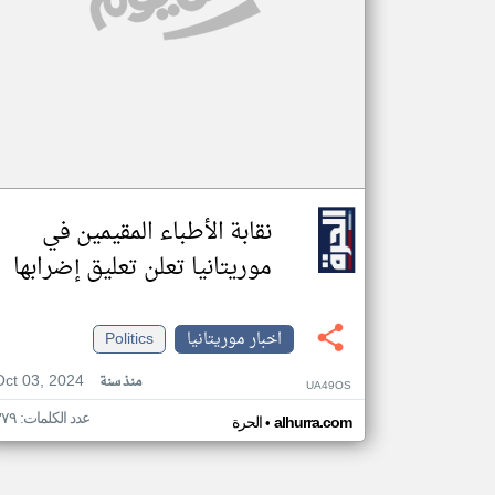
نقابة الأطباء المقيمين في
موريتانيا تعلن تعليق إضرابها
اخبار موريتانيا
Politics
Oct 03, 2024
منذ سنة
UA49OS
عدد الكلمات: ٣٧٩
•
alhurra.com
الحرة