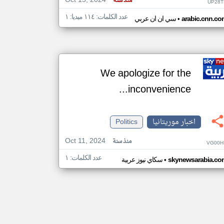
Oct 15, 2024
منذ سنة
UP28T
عدد الكلمات: ١١٤ ميديا: ١
•
arabic.cnn.co
سي ان ان عربي
We apologize for the
inconvenience...
اخبار موريتانيا
Politics
Oct 11, 2024
منذ سنة
VG00H
عدد الكلمات: ١
•
skynewsarabia.co
سكاي نيوز عربية