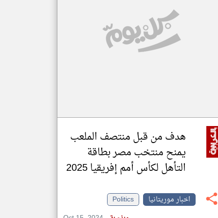
klyoum.com
تغيير الدولة
مصادر الأخبار من موريتانيا
اخبار موريتانيا على مدار الساعة
أهم اخبار موريتانيا العاجلة والمباشرة
هدف من قبل منتصف الملعب
يمنح منتخب مصر بطاقة
التأهل لكأس أمم إفريقيا 2025
اخبار موريتانيا
Politics