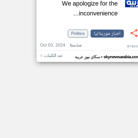
We apologize for the
inconvenience...
اخبار موريتانيا
Politics
Oct 03, 2024
منذ سنة
BY84X
عدد الكلمات: ١
•
skynewsarabia.co
سكاي نيوز عربية