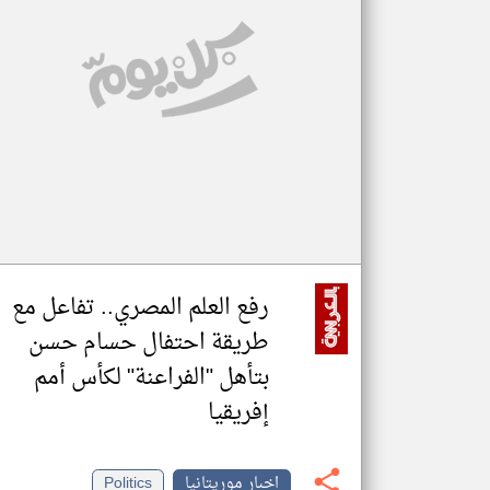
تعبر
المقالات
الموجوده
هنا عن
وجهة
نظر
كاتبيها.
رفع العلم المصري.. تفاعل مع
طريقة احتفال حسام حسن
بتأهل "الفراعنة" لكأس أمم
إفريقيا
اخبار موريتانيا
Politics