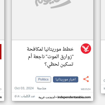
خطط موريتانيا لمكافحة
"زوارق الموت" ناجعة أم
تسكين لحظي؟
اخبار موريتانيا
Politics
Oct 03, 2024
منذ سنة
O
WE05ZH
عدد الكلمات: ٥١٨
•
independentarabia.com
اندبندنت عربية
m