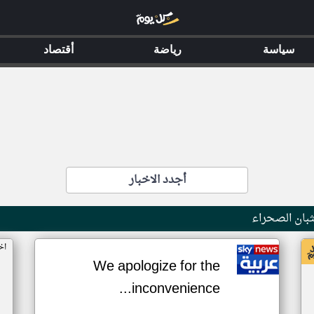
سياسة
رياضة
أقتصاد
أجدد الاخبار
بان الصحراء
اخ
We apologize for the
inconvenience...