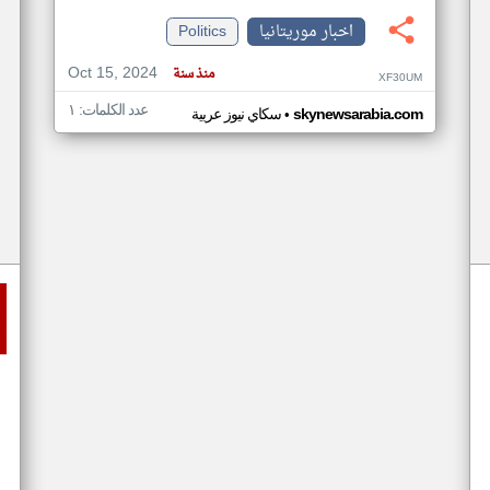
اخبار موريتانيا
Politics
Oct 15, 2024
منذ سنة
XF30UM
عدد الكلمات: ١
•
skynewsarabia.com
سكاي نيوز عربية