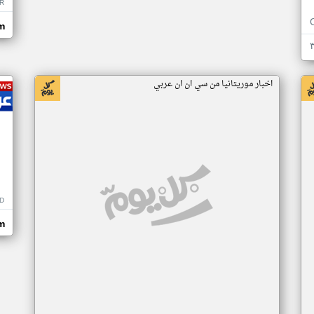
R
m
اخبار موريتانيا من سي ان ان عربي
D
m