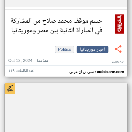
حسم موقف محمد صلاح من المشاركة
في المباراة الثانية بين مصر وموريتانيا
اخبار موريتانيا
Politics
Oct 12, 2024
منذ سنة
ZQ93KV
عدد الكلمات: ١١٩
•
arabic.cnn.com
سي ان ان عربي