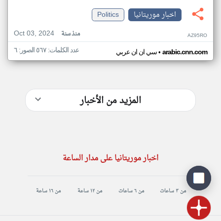
اخبار موريتانيا
Politics
Oct 03, 2024
منذ سنة
AZ95RO
عدد الكلمات: ٥٦٧ الصور: ٦
•
arabic.cnn.com
سي ان ان عربي
المزيد من الأخبار
اخبار موريتانيا على مدار الساعة
من ٣ ساعات
من ٦ ساعات
من ١٢ ساعة
من ١٦ ساعة