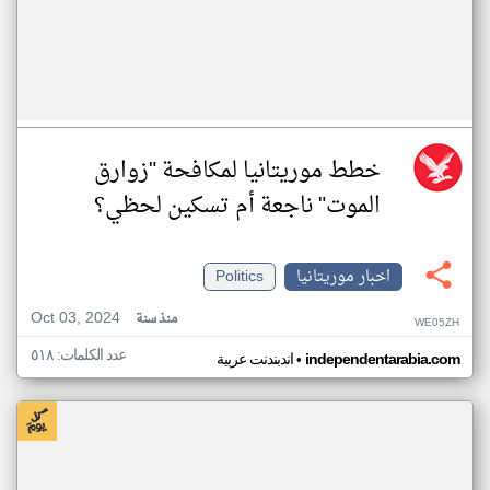
خطط موريتانيا لمكافحة "زوارق
الموت" ناجعة أم تسكين لحظي؟
اخبار موريتانيا
Politics
Oct 03, 2024
منذ سنة
WE05ZH
عدد الكلمات: ٥١٨
•
independentarabia.com
اندبندنت عربية