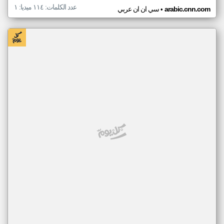
عدد الكلمات: ١١٤ ميديا: ١
•
arabic.cnn.com
سي ان ان عربي