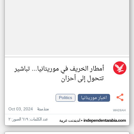
أمطار الخريف في موريتانيا... تباشير
تتحول إلى أحزان
اخبار موريتانيا
Politics
Oct 03, 2024
منذ سنة
WH28AH
عدد الكلمات: ٦١٩ الصور: ٢
•
independentarabia.com
اندبندنت عربية