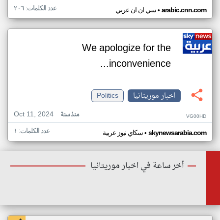
عدد الكلمات: ٢٠٦
•
arabic.cnn.com
سي ان ان عربي
We apologize for the
inconvenience...
اخبار موريتانيا
Politics
Oct 11, 2024
منذ سنة
VG00HD
عدد الكلمات: ١
•
skynewsarabia.com
سكاي نيوز عربية
أخر ساعة في اخبار موريتانيا