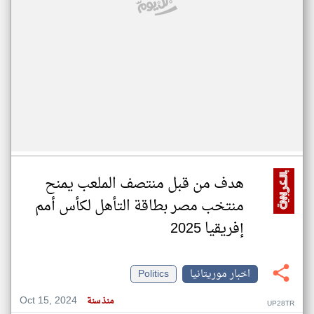
هدف من قبل منتصف الملعب يمنح
منتخب مصر بطاقة التأهل لكأس أمم
إفريقيا 2025
اخبار موريتانيا
Politics
Oct 15, 2024
منذ سنة
UP28TR