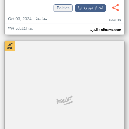
اخبار موريتانيا
Politics
Oct 03, 2024
منذ سنة
UA49OS
عدد الكلمات: ٣٧٩
•
alhurra.com
الحرة