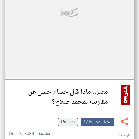
مصر.. ماذا قال حسام حسن عن
مقارنته بمحمد صلاح؟
اخبار موريتانيا
Politics
Oct 12, 2024
منذ سنة
FG17QB