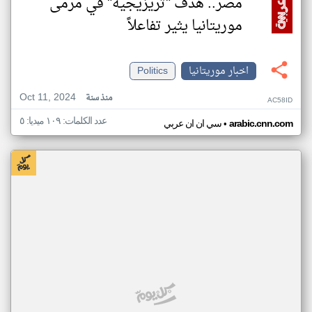
مصر.. هدف "تريزيجيه" في مرمى
موريتانيا يثير تفاعلاً
اخبار موريتانيا
Politics
Oct 11, 2024
منذ سنة
AC58ID
عدد الكلمات: ١٠٩ ميديا: ٥
•
arabic.cnn.com
سي ان ان عربي