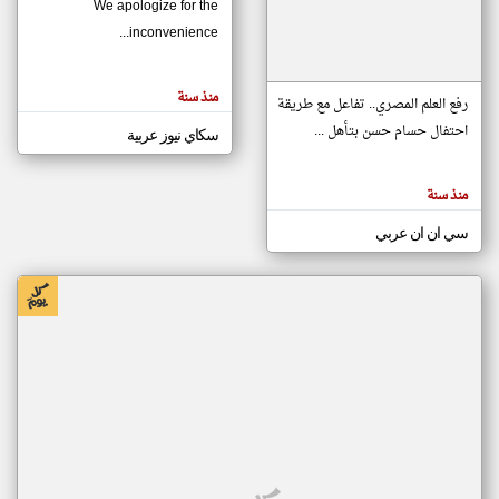
We apologize for the
inconvenience...
klyoum.com
تغيير الدولة
منذ سنة
تعبر
رفع العلم المصري.. تفاعل مع طريقة
مصادر الأخبار من موريتانيا
المقالات
الموجوده
احتفال حسام حسن بتأهل ...
سكاي نيوز عربية
اخبار موريتانيا على مدار الساعة
هنا عن
وجهة
نظر
أهم اخبار موريتانيا العاجلة والمباشرة
كاتبيها.
منذ سنة
سي ان ان عربي