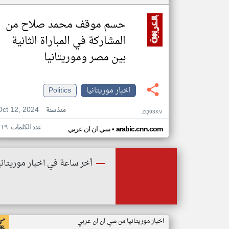
حسم موقف محمد صلاح من
المشاركة في المباراة الثانية
بين مصر وموريتانيا
اخبار موريتانيا
Politics
Oct 12, 2024
منذ سنة
ZQ93KV
عدد الكلمات: ١١٩
•
arabic.cnn.com
سي ان ان عربي
أخر ساعة في اخبار موريتاني
اخبار موريتانيا من سي ان ان عربي