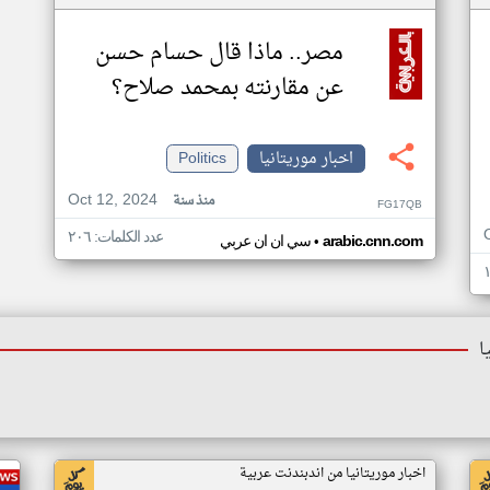
مصر.. ماذا قال حسام حسن
عن مقارنته بمحمد صلاح؟
اخبار موريتانيا
Politics
Oct 12, 2024
منذ سنة
FG17QB
عدد الكلمات: ٢٠٦
•
arabic.cnn.com
سي ان ان عربي
ا
اخبار موريتانيا من اندبندنت عربية