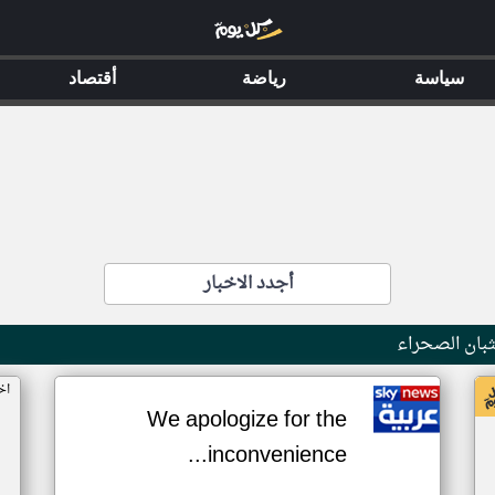
سياسة
رياضة
أقتصاد
أجدد الاخبار
بان الصحراء
اخ
We apologize for the
inconvenience...