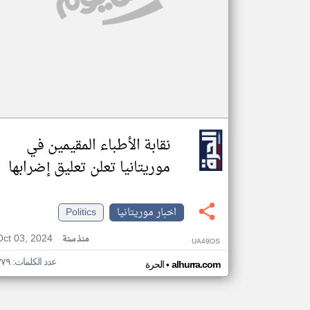
نقابة الأطباء المقيمين في
موريتانيا تعلن تعليق إضرابها
اخبار موريتانيا
Politics
Oct 03, 2024
منذ سنة
UA49OS
عدد الكلمات: ٣٧٩
•
alhurra.com
الحرة