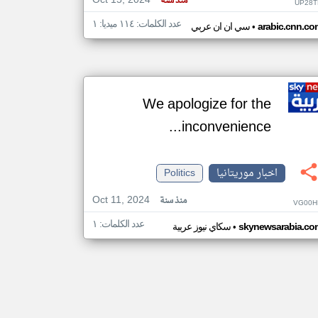
Oct 15, 2024
منذ سنة
UP28T
عدد الكلمات: ١١٤ ميديا: ١
•
arabic.cnn.co
سي ان ان عربي
We apologize for the
inconvenience...
اخبار موريتانيا
Politics
Oct 11, 2024
منذ سنة
VG00H
عدد الكلمات: ١
•
skynewsarabia.co
سكاي نيوز عربية