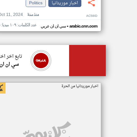
اخبار موريتانيا
Politics
Oct 11, 2024
منذ سنة
AC58ID
عدد الكلمات: ١٠٩ ميديا: ٥
•
arabic.cnn.com
سي ان ان عربي
تابع اخر اخب
سي ان ان
اخبار موريتانيا من الحرة