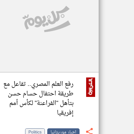
تعبر
المقالات
الموجوده
هنا عن
وجهة
نظر
كاتبيها.
رفع العلم المصري.. تفاعل مع
طريقة احتفال حسام حسن
بتأهل "الفراعنة" لكأس أمم
إفريقيا
اخبار موريتانيا
Politics