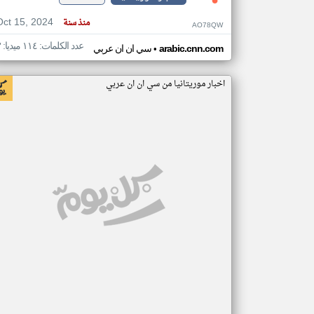
Oct 15, 2024
منذ سنة
AO78QW
عدد الكلمات: ١١٤ ميديا: ٣
•
arabic.cnn.com
سي ان ان عربي
اخبار موريتانيا من سي ان ان عربي