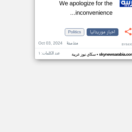
We apologize for the
inconvenience...
اخبار موريتانيا
Politics
Oct 03, 2024
منذ سنة
BY84X
عدد الكلمات: ١
•
skynewsarabia.co
سكاي نيوز عربية