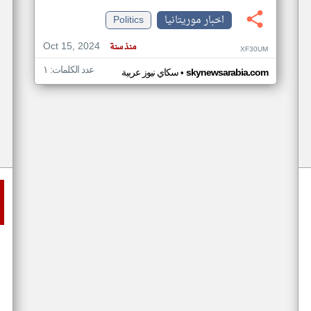
اخبار موريتانيا
Politics
Oct 15, 2024
منذ سنة
XF30UM
عدد الكلمات: ١
•
skynewsarabia.com
سكاي نيوز عربية