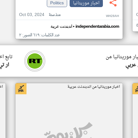
اخبار موريتانيا
Politics
Oct 03, 2024
منذ سنة
WH28AH
•
independentarabia.com
اندبندنت عربية
عدد الكلمات: ٦١٩ الصور: ٢
ار موريتانيا من
تابع اخ
 عربي
ار ت
اخبار موريتانيا من اندبندنت عربية
اخ