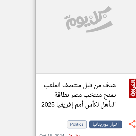
klyoum.com
تغيير الدولة
مصادر الأخبار من موريتانيا
اخبار موريتانيا على مدار الساعة
أهم اخبار موريتانيا العاجلة والمباشرة
هدف من قبل منتصف الملعب
يمنح منتخب مصر بطاقة
التأهل لكأس أمم إفريقيا 2025
اخبار موريتانيا
Politics