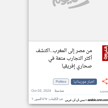
من مصر إلى المغرب..اكتشف
أكثر التجارب متعة في
صحاري إفريقيا
اخبار موريتانيا
Politics
Oct 03, 2024
منذ سنة
AZ95R
عدد الكلمات: ٥٦٧ الصور: ٦
•
arabic.cnn.co
سي ان ان عربي