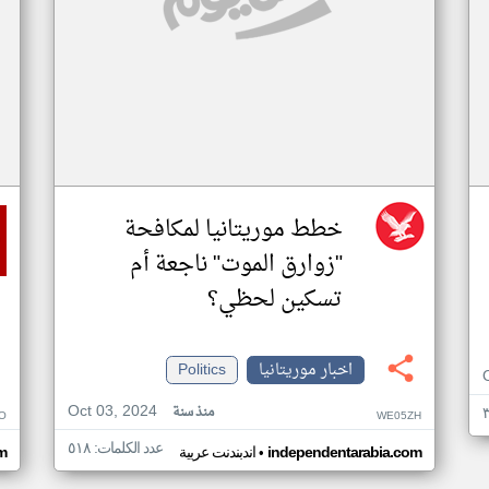
خطط موريتانيا لمكافحة
"زوارق الموت" ناجعة أم
تسكين لحظي؟
اخبار موريتانيا
Politics
Oct 03, 2024
منذ سنة
O
WE05ZH
عدد الكلمات: ٥١٨
•
independentarabia.com
اندبندنت عربية
m