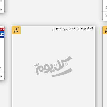
R
m
اخبار موريتانيا من سي ان ان عربي
D
m