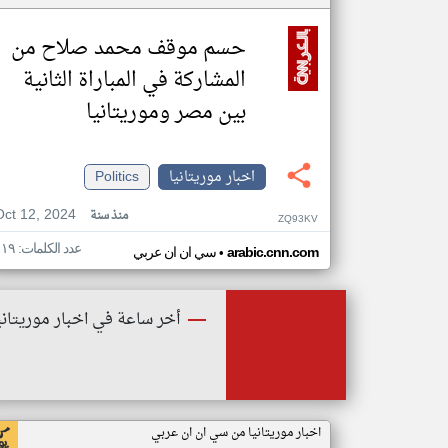
حسم موقف محمد صلاح من
المشاركة في المباراة الثانية
بين مصر وموريتانيا
اخبار موريتانيا
Politics
Oct 12, 2024
منذ سنة
ZQ93KV
عدد الكلمات: ١١٩
•
arabic.cnn.com
سي ان ان عربي
أخر ساعة في اخبار موريتاني
اخبار موريتانيا من سي ان ان عربي