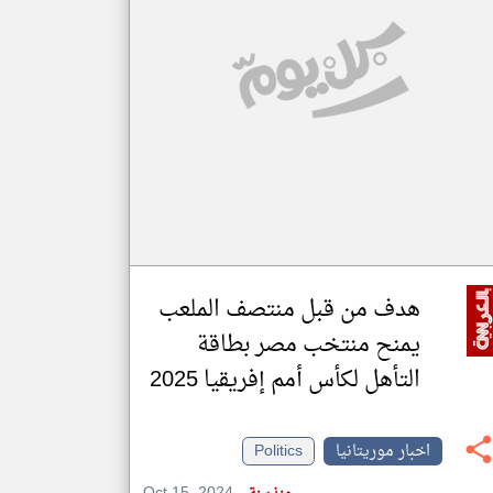
klyoum.com
تغيير الدولة
مصادر الأخبار من موريتانيا
اخبار موريتانيا على مدار الساعة
أهم اخبار موريتانيا العاجلة والمباشرة
هدف من قبل منتصف الملعب
يمنح منتخب مصر بطاقة
التأهل لكأس أمم إفريقيا 2025
اخبار موريتانيا
Politics