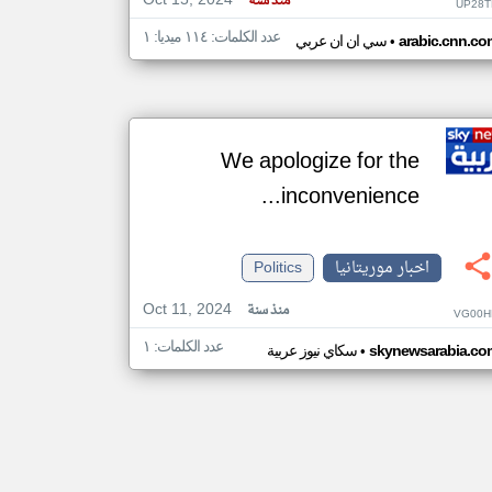
Oct 15, 2024
منذ سنة
UP28T
عدد الكلمات: ١١٤ ميديا: ١
•
arabic.cnn.co
سي ان ان عربي
We apologize for the
inconvenience...
اخبار موريتانيا
Politics
Oct 11, 2024
منذ سنة
VG00H
عدد الكلمات: ١
•
skynewsarabia.co
سكاي نيوز عربية