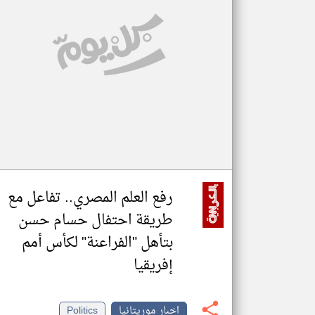
تعبر
المقالات
الموجوده
هنا عن
وجهة
نظر
كاتبيها.
رفع العلم المصري.. تفاعل مع
طريقة احتفال حسام حسن
بتأهل "الفراعنة" لكأس أمم
إفريقيا
اخبار موريتانيا
Politics