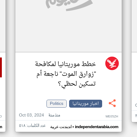
خطط موريتانيا لمكافحة
"زوارق الموت" ناجعة أم
تسكين لحظي؟
اخبار موريتانيا
Politics
Oct 03, 2024
منذ سنة
O
WE05ZH
عدد الكلمات: ٥١٨
•
independentarabia.com
اندبندنت عربية
m