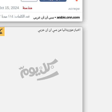
Oct 15, 2024
منذ سنة
AO78QW
عدد الكلمات: ١١٤ ميديا: ٣
•
arabic.cnn.com
سي ان ان عربي
اخبار موريتانيا من سي ان ان عربي