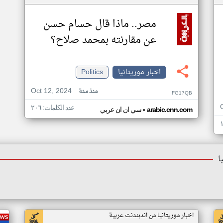
مصر.. ماذا قال حسام حسن
عن مقارنته بمحمد صلاح؟
اخبار موريتانيا
Politics
Oct 12, 2024
منذ سنة
FG17QB
عدد الكلمات: ٢٠٦
•
arabic.cnn.com
سي ان ان عربي
ا
اخبار موريتانيا من اندبندنت عربية