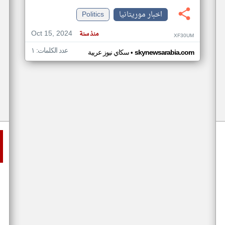
اخبار موريتانيا
Politics
Oct 15, 2024
منذ سنة
XF30UM
عدد الكلمات: ١
•
skynewsarabia.com
سكاي نيوز عربية