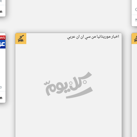
R
m
اخبار موريتانيا من سي ان ان عربي
D
m