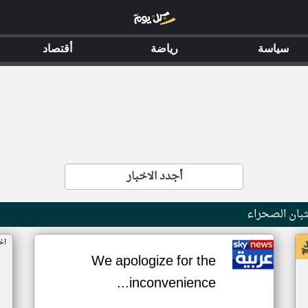
سياسة
رياضة
أقتصاد
أجدد الاخبار
بان الصحراء
اخ
We apologize for the
inconvenience...