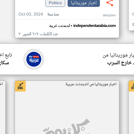
اخبار موريتانيا
Politics
Oct 03, 2024
منذ سنة
WH28AH
•
independentarabia.com
اندبندنت عربية
عدد الكلمات: ٦١٩ الصور: ٢
ار موريتانيا من
تابع اخ
 خارج السرب
سكاي
اخبار موريتانيا من اندبندنت عربية
اخ