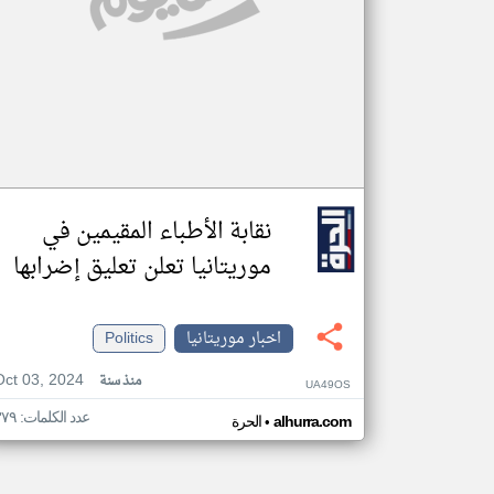
نقابة الأطباء المقيمين في
موريتانيا تعلن تعليق إضرابها
اخبار موريتانيا
Politics
Oct 03, 2024
منذ سنة
UA49OS
عدد الكلمات: ٣٧٩
•
alhurra.com
الحرة