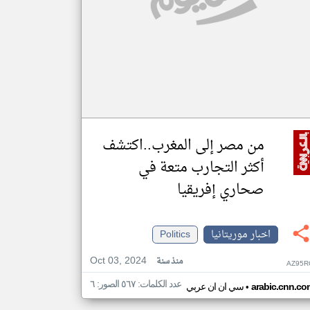
من مصر إلى المغرب..اكتشف
أكثر التجارب متعة في
صحاري إفريقيا
اخبار موريتانيا
Politics
Oct 03, 2024
منذ سنة
AZ95R
عدد الكلمات: ٥٦٧ الصور: ٦
•
arabic.cnn.co
سي ان ان عربي