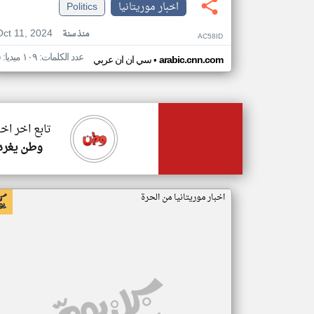
اخبار موريتانيا
Politics
Oct 11, 2024
منذ سنة
AC58ID
عدد الكلمات: ١٠٩ ميديا: ٥
•
arabic.cnn.com
سي ان ان عربي
تابع اخر اخب
وطن يغرد
اخبار موريتانيا من الحرة