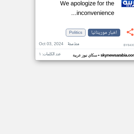
We apologize for the
inconvenience...
اخبار موريتانيا
Politics
Oct 03, 2024
منذ سنة
BY84X
عدد الكلمات: ١
•
skynewsarabia.co
سكاي نيوز عربية