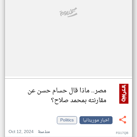
مصر.. ماذا قال حسام حسن عن
مقارنته بمحمد صلاح؟
اخبار موريتانيا
Politics
Oct 12, 2024
منذ سنة
FG17QB