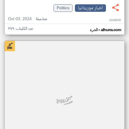
اخبار موريتانيا
Politics
Oct 03, 2024
منذ سنة
UA49OS
عدد الكلمات: ٣٧٩
•
alhurra.com
الحرة