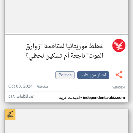
خطط موريتانيا لمكافحة "زوارق
الموت" ناجعة أم تسكين لحظي؟
اخبار موريتانيا
Politics
Oct 03, 2024
منذ سنة
WE05ZH
عدد الكلمات: ٥١٨
•
independentarabia.com
اندبندنت عربية