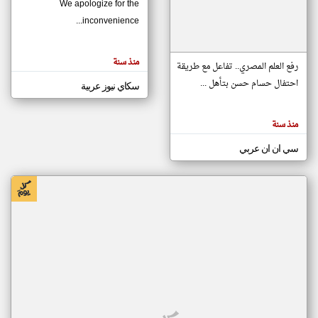
We apologize for the
inconvenience...
klyoum.com
تغيير الدولة
منذ سنة
تعبر
رفع العلم المصري.. تفاعل مع طريقة
مصادر الأخبار من موريتانيا
المقالات
الموجوده
احتفال حسام حسن بتأهل ...
سكاي نيوز عربية
اخبار موريتانيا على مدار الساعة
هنا عن
وجهة
نظر
أهم اخبار موريتانيا العاجلة والمباشرة
كاتبيها.
منذ سنة
سي ان ان عربي