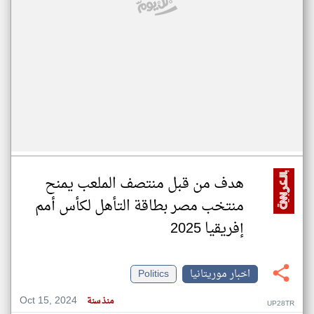
هدف من قبل منتصف الملعب يمنح
منتخب مصر بطاقة التأهل لكأس أمم
إفريقيا 2025
اخبار موريتانيا
Politics
Oct 15, 2024
منذ سنة
UP28TR