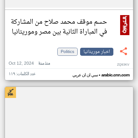
حسم موقف محمد صلاح من المشاركة
في المباراة الثانية بين مصر وموريتانيا
اخبار موريتانيا
Politics
Oct 12, 2024
منذ سنة
ZQ93KV
عدد الكلمات: ١١٩
•
arabic.cnn.com
سي ان ان عربي