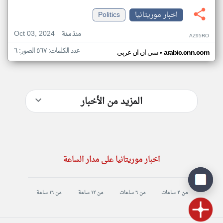
اخبار موريتانيا
Politics
Oct 03, 2024
منذ سنة
AZ95RO
عدد الكلمات: ٥٦٧ الصور: ٦
•
arabic.cnn.com
سي ان ان عربي
المزيد من الأخبار
اخبار موريتانيا على مدار الساعة
من ٣ ساعات
من ٦ ساعات
من ١٢ ساعة
من ١٦ ساعة