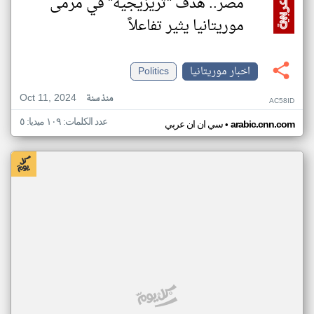
مصر.. هدف "تريزيجيه" في مرمى
موريتانيا يثير تفاعلاً
اخبار موريتانيا
Politics
Oct 11, 2024
منذ سنة
AC58ID
عدد الكلمات: ١٠٩ ميديا: ٥
•
arabic.cnn.com
سي ان ان عربي