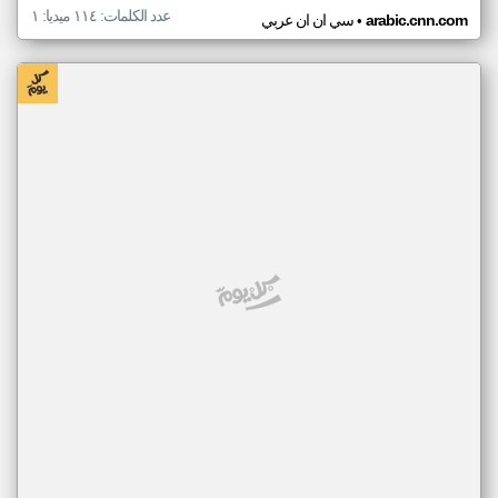
عدد الكلمات: ١١٤ ميديا: ١
•
arabic.cnn.com
سي ان ان عربي