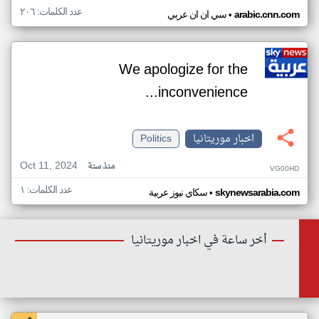
عدد الكلمات: ٢٠٦
•
arabic.cnn.com
سي ان ان عربي
We apologize for the
inconvenience...
اخبار موريتانيا
Politics
Oct 11, 2024
منذ سنة
VG00HD
عدد الكلمات: ١
•
skynewsarabia.com
سكاي نيوز عربية
أخر ساعة في اخبار موريتانيا