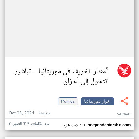
أمطار الخريف في موريتانيا... تباشير
تتحول إلى أحزان
اخبار موريتانيا
Politics
Oct 03, 2024
منذ سنة
WH28AH
عدد الكلمات: ٦١٩ الصور: ٢
•
independentarabia.com
اندبندنت عربية