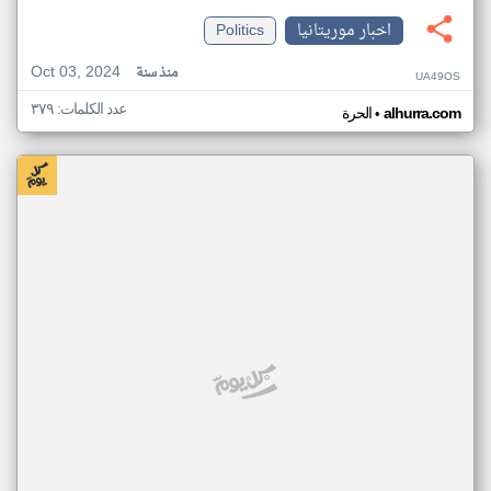
اخبار موريتانيا
Politics
Oct 03, 2024
منذ سنة
UA49OS
عدد الكلمات: ٣٧٩
•
alhurra.com
الحرة