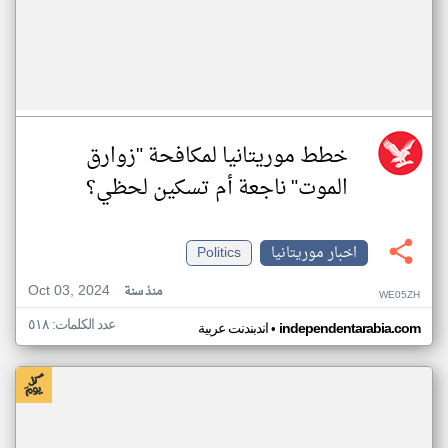
خطط موريتانيا لمكافحة "زوارق
الموت" ناجعة أم تسكين لحظي؟
اخبار موريتانيا
Politics
Oct 03, 2024
منذ سنة
WE05ZH
عدد الكلمات: ٥١٨
•
independentarabia.com
اندبندنت عربية