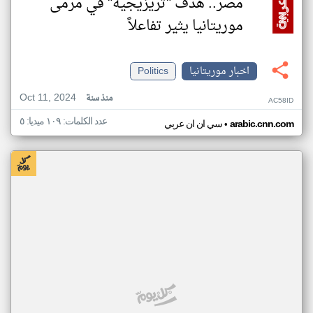
مصر.. هدف "تريزيجيه" في مرمى
موريتانيا يثير تفاعلاً
اخبار موريتانيا
Politics
Oct 11, 2024
منذ سنة
AC58ID
عدد الكلمات: ١٠٩ ميديا: ٥
•
arabic.cnn.com
سي ان ان عربي