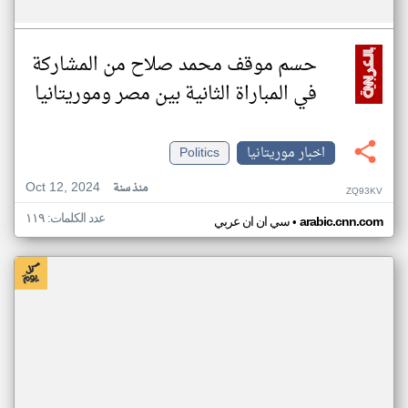
حسم موقف محمد صلاح من المشاركة
في المباراة الثانية بين مصر وموريتانيا
اخبار موريتانيا
Politics
Oct 12, 2024
منذ سنة
ZQ93KV
عدد الكلمات: ١١٩
•
arabic.cnn.com
سي ان ان عربي