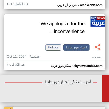
عدد الكلمات: ٢٠٦
•
arabic.cnn.com
سي ان ان عربي
We apologize for the
inconvenience...
اخبار موريتانيا
Politics
Oct 11, 2024
منذ سنة
VG00HD
عدد الكلمات: ١
•
skynewsarabia.com
سكاي نيوز عربية
أخر ساعة في اخبار موريتانيا