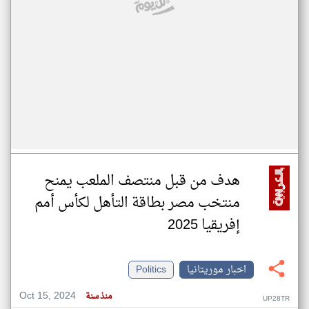
هدف من قبل منتصف الملعب يمنح
منتخب مصر بطاقة التأهل لكأس أمم
إفريقيا 2025
اخبار موريتانيا
Politics
Oct 15, 2024
منذ سنة
UP28TR