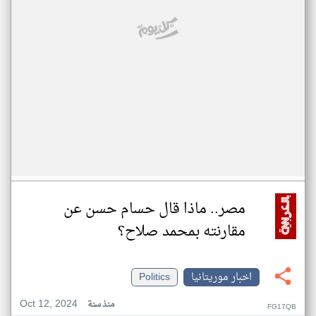
مصر.. ماذا قال حسام حسن عن
مقارنته بمحمد صلاح؟
اخبار موريتانيا
Politics
Oct 12, 2024
منذ سنة
FG17QB