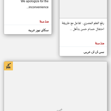
We apologize for the
inconvenience...
klyoum.com
تغيير الدولة
منذ سنة
تعبر
رفع العلم المصري.. تفاعل مع طريقة
مصادر الأخبار من موريتانيا
المقالات
الموجوده
احتفال حسام حسن بتأهل ...
سكاي نيوز عربية
اخبار موريتانيا على مدار الساعة
هنا عن
وجهة
نظر
أهم اخبار موريتانيا العاجلة والمباشرة
كاتبيها.
منذ سنة
سي ان ان عربي