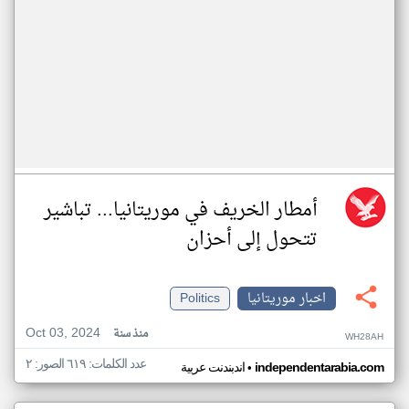
أمطار الخريف في موريتانيا... تباشير
تتحول إلى أحزان
اخبار موريتانيا
Politics
Oct 03, 2024
منذ سنة
WH28AH
عدد الكلمات: ٦١٩ الصور: ٢
•
independentarabia.com
اندبندنت عربية