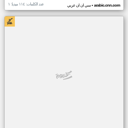
عدد الكلمات: ١١٤ ميديا: ١
•
arabic.cnn.com
سي ان ان عربي