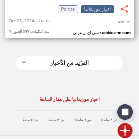
اخبار موريتانيا
Politics
Oct 03, 2024
منذ سنة
AZ95RO
عدد الكلمات: ٥٦٧ الصور: ٦
•
arabic.cnn.com
سي ان ان عربي
المزيد من الأخبار
اخبار موريتانيا على مدار الساعة
من ٣ ساعات
من ٦ ساعات
من ١٢ ساعة
من ١٦ ساعة