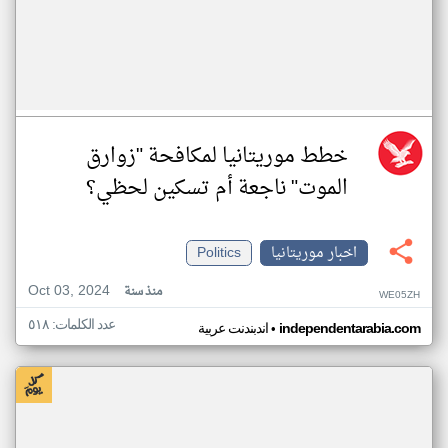
خطط موريتانيا لمكافحة "زوارق
الموت" ناجعة أم تسكين لحظي؟
اخبار موريتانيا
Politics
Oct 03, 2024
منذ سنة
WE05ZH
عدد الكلمات: ٥١٨
•
independentarabia.com
اندبندنت عربية