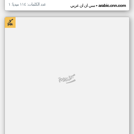
عدد الكلمات: ١١٤ ميديا: ١
•
arabic.cnn.com
سي ان ان عربي