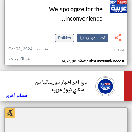
We apologize for the
inconvenience...
اخبار موريتانيا
Politics
Oct 03, 2024
منذ سنة
BY84XM
عدد الكلمات: ١
•
skynewsarabia.com
سكاي نيوز عربية
تابع اخر اخبار موريتانيا من
سكاي نيوز عربية
مصادر أخرى