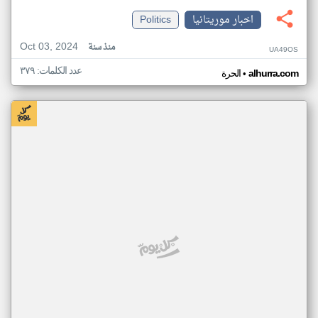
اخبار موريتانيا
Politics
Oct 03, 2024
منذ سنة
UA49OS
عدد الكلمات: ٣٧٩
•
alhurra.com
الحرة