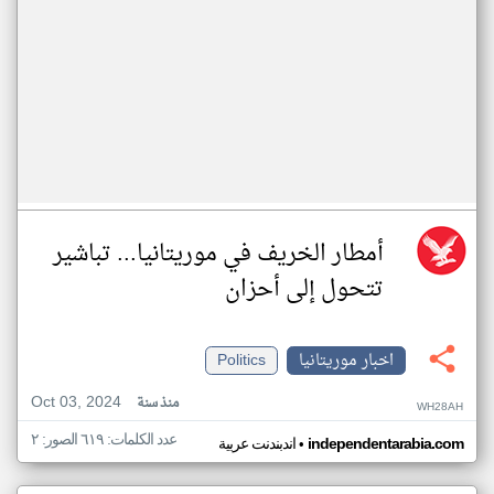
أمطار الخريف في موريتانيا... تباشير
تتحول إلى أحزان
اخبار موريتانيا
Politics
Oct 03, 2024
منذ سنة
WH28AH
عدد الكلمات: ٦١٩ الصور: ٢
•
independentarabia.com
اندبندنت عربية