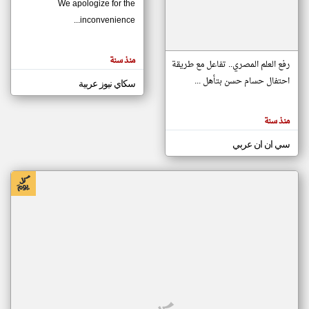
We apologize for the
inconvenience...
klyoum.com
تغيير الدولة
منذ سنة
تعبر
رفع العلم المصري.. تفاعل مع طريقة
مصادر الأخبار من موريتانيا
المقالات
الموجوده
احتفال حسام حسن بتأهل ...
سكاي نيوز عربية
اخبار موريتانيا على مدار الساعة
هنا عن
وجهة
نظر
أهم اخبار موريتانيا العاجلة والمباشرة
كاتبيها.
منذ سنة
سي ان ان عربي