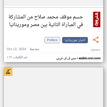
حسم موقف محمد صلاح من المشاركة
في المباراة الثانية بين مصر وموريتانيا
اخبار موريتانيا
Politics
Oct 12, 2024
منذ سنة
ZQ93KV
عدد الكلمات: ١١٩
•
arabic.cnn.com
سي ان ان عربي