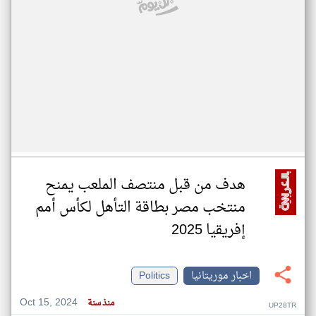
هدف من قبل منتصف الملعب يمنح
منتخب مصر بطاقة التأهل لكأس أمم
إفريقيا 2025
اخبار موريتانيا
Politics
Oct 15, 2024
منذ سنة
UP28TR