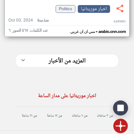
اخبار موريتانيا
Politics
Oct 03, 2024
منذ سنة
AZ95RO
عدد الكلمات: ٥٦٧ الصور: ٦
•
arabic.cnn.com
سي ان ان عربي
المزيد من الأخبار
اخبار موريتانيا على مدار الساعة
من ٣ ساعات
من ٦ ساعات
من ١٢ ساعة
من ١٦ ساعة