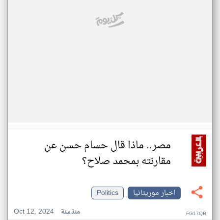
مصر.. ماذا قال حسام حسن عن
مقارنته بمحمد صلاح؟
اخبار موريتانيا
Politics
Oct 12, 2024
منذ سنة
FG17QB