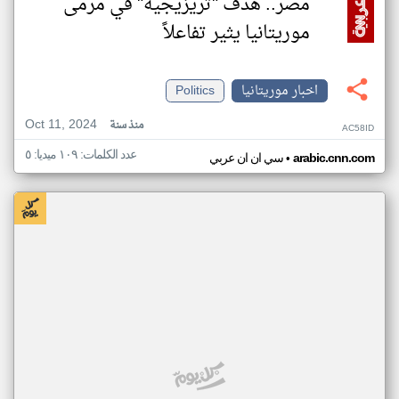
مصر.. هدف "تريزيجيه" في مرمى
موريتانيا يثير تفاعلاً
اخبار موريتانيا
Politics
Oct 11, 2024
منذ سنة
AC58ID
عدد الكلمات: ١٠٩ ميديا: ٥
•
arabic.cnn.com
سي ان ان عربي