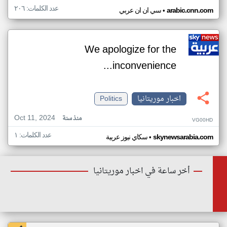
عدد الكلمات: ٢٠٦
•
arabic.cnn.com
سي ان ان عربي
We apologize for the
inconvenience...
اخبار موريتانيا
Politics
Oct 11, 2024
منذ سنة
VG00HD
عدد الكلمات: ١
•
skynewsarabia.com
سكاي نيوز عربية
أخر ساعة في اخبار موريتانيا