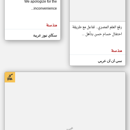
We apologize for the
inconvenience...
klyoum.com
تغيير الدولة
منذ سنة
تعبر
رفع العلم المصري.. تفاعل مع طريقة
مصادر الأخبار من موريتانيا
المقالات
الموجوده
احتفال حسام حسن بتأهل ...
سكاي نيوز عربية
اخبار موريتانيا على مدار الساعة
هنا عن
وجهة
نظر
أهم اخبار موريتانيا العاجلة والمباشرة
كاتبيها.
منذ سنة
سي ان ان عربي