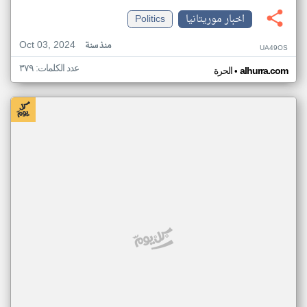
اخبار موريتانيا
Politics
Oct 03, 2024
منذ سنة
UA49OS
عدد الكلمات: ٣٧٩
•
alhurra.com
الحرة