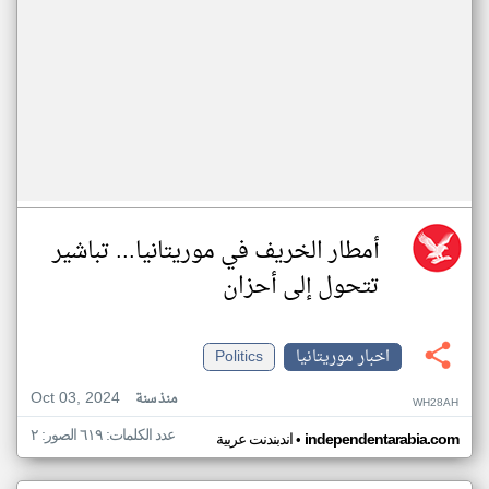
أمطار الخريف في موريتانيا... تباشير
تتحول إلى أحزان
اخبار موريتانيا
Politics
Oct 03, 2024
منذ سنة
WH28AH
عدد الكلمات: ٦١٩ الصور: ٢
•
independentarabia.com
اندبندنت عربية