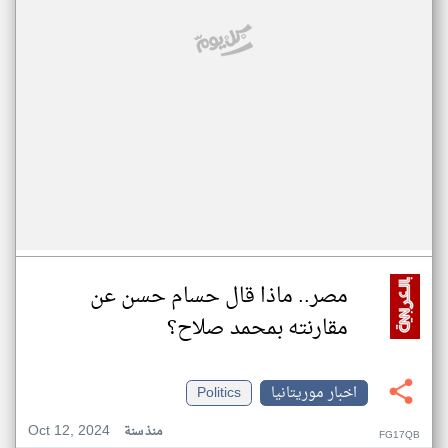
مصر.. ماذا قال حسام حسن عن
مقارنته بمحمد صلاح؟
اخبار موريتانيا
Politics
Oct 12, 2024
منذ سنة
FG17QB