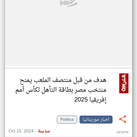
هدف من قبل منتصف الملعب يمنح
منتخب مصر بطاقة التأهل لكأس أمم
إفريقيا 2025
اخبار موريتانيا
Politics
Oct 15, 2024
منذ سنة
UP28TR