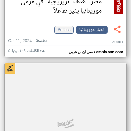
مصر.. هدف "تريزيجيه" في مرمى
موريتانيا يثير تفاعلاً
اخبار موريتانيا
Politics
Oct 11, 2024
منذ سنة
AC58ID
عدد الكلمات: ١٠٩ ميديا: ٥
•
arabic.cnn.com
سي ان ان عربي