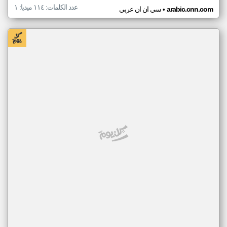
عدد الكلمات: ١١٤ ميديا: ١
•
arabic.cnn.com
سي ان ان عربي