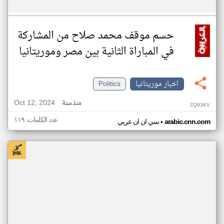
حسم موقف محمد صلاح من المشاركة
في المباراة الثانية بين مصر وموريتانيا
اخبار موريتانيا
Politics
Oct 12, 2024
منذ سنة
ZQ93KV
عدد الكلمات: ١١٩
•
arabic.cnn.com
سي ان ان عربي