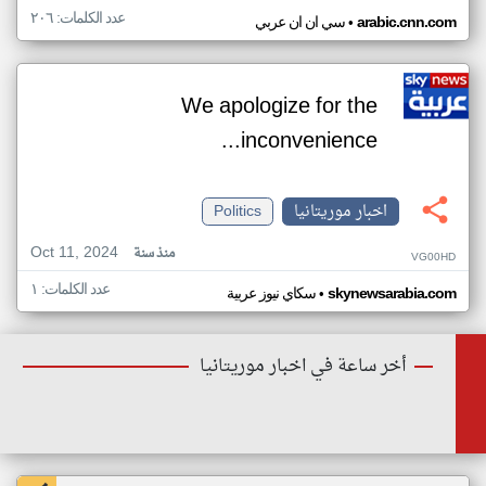
عدد الكلمات: ٢٠٦
•
arabic.cnn.com
سي ان ان عربي
We apologize for the
inconvenience...
اخبار موريتانيا
Politics
Oct 11, 2024
منذ سنة
VG00HD
عدد الكلمات: ١
•
skynewsarabia.com
سكاي نيوز عربية
أخر ساعة في اخبار موريتانيا