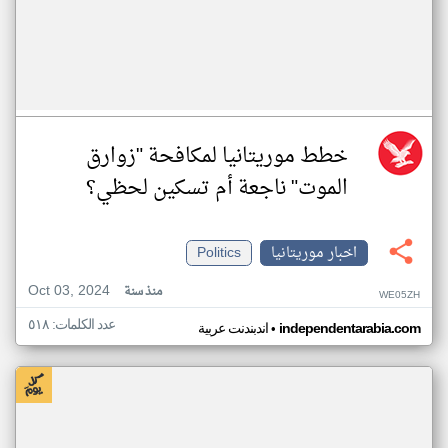
خطط موريتانيا لمكافحة "زوارق
الموت" ناجعة أم تسكين لحظي؟
اخبار موريتانيا
Politics
Oct 03, 2024
منذ سنة
WE05ZH
عدد الكلمات: ٥١٨
•
independentarabia.com
اندبندنت عربية