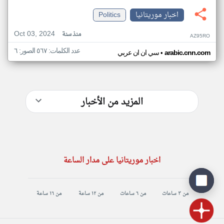
اخبار موريتانيا
Politics
Oct 03, 2024
منذ سنة
AZ95RO
عدد الكلمات: ٥٦٧ الصور: ٦
•
arabic.cnn.com
سي ان ان عربي
المزيد من الأخبار
اخبار موريتانيا على مدار الساعة
من ٣ ساعات
من ٦ ساعات
من ١٢ ساعة
من ١٦ ساعة